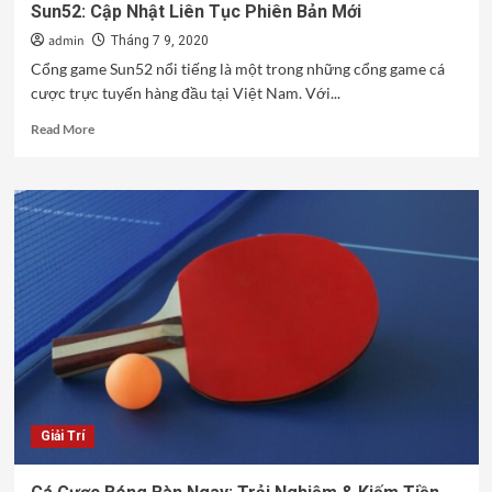
Sun52: Cập Nhật Liên Tục Phiên Bản Mới
admin
Tháng 7 9, 2020
Cổng game Sun52 nổi tiếng là một trong những cổng game cá
cược trực tuyến hàng đầu tại Việt Nam. Với...
Read
Read More
more
about
Sun52:
Cập
Nhật
Liên
Tục
Phiên
Bản
Mới
Giải Trí