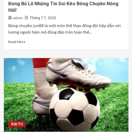
Đừng Bỏ Lỡ Những Tin Soi Kèo Bóng Chuyền Nóng
Hổi!
admin
Tháng 7 7, 2020
Bóng chuyền jun88 là một môn thể thao đồng đội hấp dẫn với
lượng người hâm mộ đông đảo trên toàn thế...
Read
Read More
more
about
Đừng
Bỏ
Lỡ
Những
Tin
Soi
Kèo
Bóng
Chuyền
Nóng
Hổi!
Giải Trí