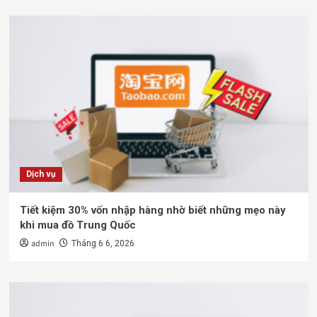
Dịch vụ
Tiết kiệm 30% vốn nhập hàng nhờ biết những mẹo này
khi mua đồ Trung Quốc
admin
Tháng 6 6, 2026