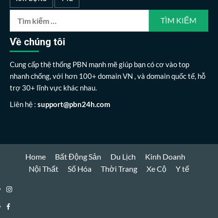
Tìm
kiếm
cho:
Về chúng tôi
Cung cấp thệ thống PBN mạnh mẽ giúp bạn có cơ vào top
nhanh chống, với hơn 100+ domain VN , và domain quốc tế, hỗ
trợ 30+ lĩnh vực khác nhau.
Liên hệ :
support@pbn24h.com
Home
Bất Động Sản
Du Lịch
Kinh Doanh
Nội Thất
Số Hóa
Thời Trang
Xe Cộ
Y tế
Instagram
Facebook