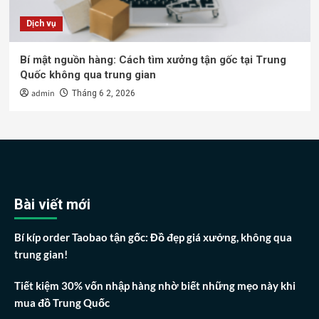
Dịch vụ
Bí mật nguồn hàng: Cách tìm xưởng tận gốc tại Trung
Quốc không qua trung gian
admin
Tháng 6 2, 2026
Bài viết mới
Bí kíp order Taobao tận gốc: Đồ đẹp giá xưởng, không qua
trung gian!
Tiết kiệm 30% vốn nhập hàng nhờ biết những mẹo này khi
mua đồ Trung Quốc