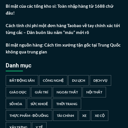
Bí mật của các tổng kho sỉ: Toàn nhập hàng từ 1688 chứ
đâu!
Cách tính chi phí một đơn hàng Taobao về tay chính xác tới
từng cắc – Dân buôn lâu năm “máu” mới rõ
Bí mật nguồn hàng: Cách tìm xưởng tận gốc tại Trung Quốc
không qua trung gian
Danh mục
BẤT ĐỘNG SẢN
CÔNG NGHỆ
DU LỊCH
DỊCH VỤ
GIÁO DỤC
GIẢI TRÍ
NGOẠI THẤT
NỘI THẤT
SỐ HÓA
SỨC KHOẺ
THỜI TRANG
THỰC PHẨM - ĐỒ UỐNG
TÀI CHÍNH
XE
XE CỘ
XÂY DỰNG
Y TẾ