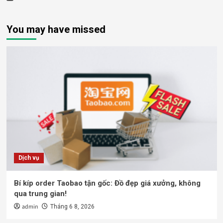
You may have missed
Dịch vụ
Bí kíp order Taobao tận gốc: Đồ đẹp giá xưởng, không
qua trung gian!
admin
Tháng 6 8, 2026