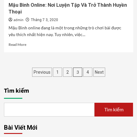
Mậu Binh Online: Nơi Luyện Tập Và Trở Thành Huyền
Thoại
admin
Tháng 7 3, 2020
Mậu Binh online đang là một trong những trò chơi bài được
yêu thích nhất hiện nay. Tuy nhiên, việc...
Read
Read More
more
about
Mậu
Binh
Phân
3
Previous
1
2
4
Next
Online:
Nơi
trang
Luyện
Tìm kiếm
bài
Tập
Và
viết
Trở
Thành
Tìm kiếm
Huyền
Thoại
Bài Viết Mới