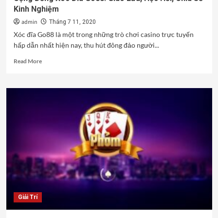
Kinh Nghiệm
admin
Tháng 7 11, 2020
Xóc đĩa Go88 là một trong những trò chơi casino trực tuyến
hấp dẫn nhất hiện nay, thu hút đông đảo người...
Read
Read More
more
about
Cộng
Đồng
Xóc
Đĩa
Go88:
Giao
Lưu,
Học
Hỏi,
Chia
Sẻ
Kinh
Giải Trí
Nghiệm