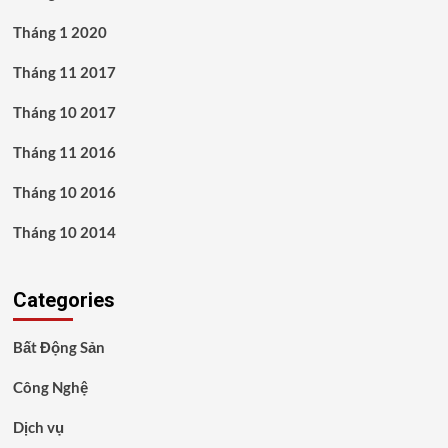
Tháng 1 2020
Tháng 11 2017
Tháng 10 2017
Tháng 11 2016
Tháng 10 2016
Tháng 10 2014
Categories
Bất Động Sản
Công Nghệ
Dịch vụ