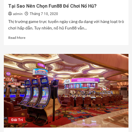
Tại Sao Nên Chọn Fun88 Để Chơi Nổ Hũ?
admin
Tháng 7 10, 2020
Thị trường game trực tuyến ngày càng đa dạng với hàng loạt trò
chơi hấp dẫn. Tuy nhiên, nổ hũ Fun88 vẫn...
Read
Read More
more
about
Tại
Sao
Nên
Chọn
Fun88
Để
Chơi
Nổ
Hũ?
Giải Trí