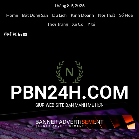
Skip
Tháng 8 9, 2026
to
Home
Bất Động Sản
Du Lịch
Kinh Doanh
Nội Thất
Số Hóa
content
Thời Trang
Xe Cộ
Y tế
Instagram
Facebook
Twitter
Linkedin
Youtube
PBN24H.COM
GIÚP WEB SITE BẠN MẠNH MẼ HƠN