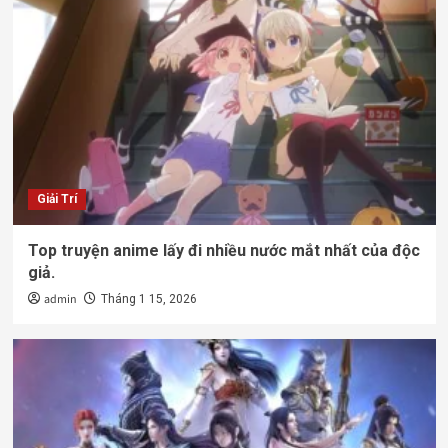
Giải Trí
Top truyện anime lấy đi nhiều nước mắt nhất của độc
giả.
admin
Tháng 1 15, 2026