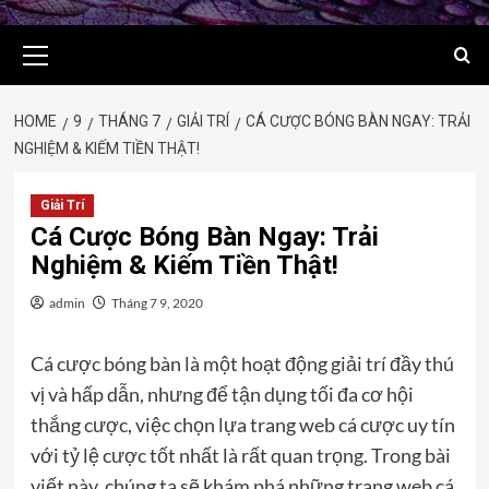
Primary
Menu
HOME
9
THÁNG 7
GIẢI TRÍ
CÁ CƯỢC BÓNG BÀN NGAY: TRẢI
NGHIỆM & KIẾM TIỀN THẬT!
Giải Trí
Cá Cược Bóng Bàn Ngay: Trải
Nghiệm & Kiếm Tiền Thật!
admin
Tháng 7 9, 2020
Cá cược bóng bàn là một hoạt động giải trí đầy thú
vị và hấp dẫn, nhưng để tận dụng tối đa cơ hội
thắng cược, việc chọn lựa trang web cá cược uy tín
với tỷ lệ cược tốt nhất là rất quan trọng. Trong bài
viết này, chúng ta sẽ khám phá những trang web cá