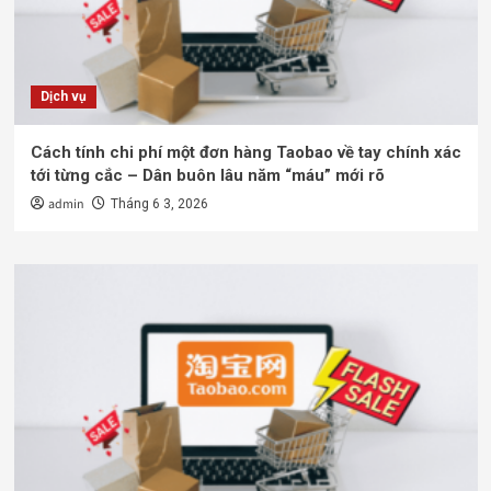
Dịch vụ
Cách tính chi phí một đơn hàng Taobao về tay chính xác
tới từng cắc – Dân buôn lâu năm “máu” mới rõ
admin
Tháng 6 3, 2026