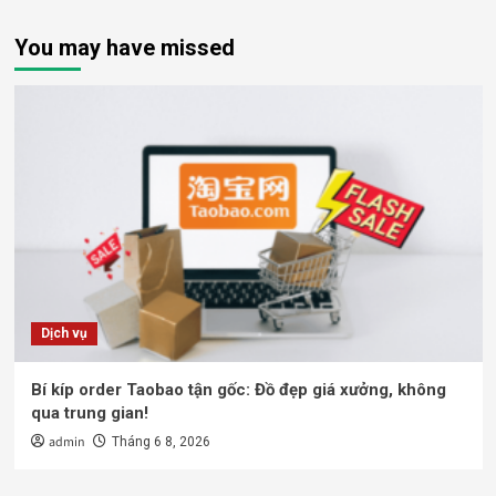
You may have missed
Dịch vụ
Bí kíp order Taobao tận gốc: Đồ đẹp giá xưởng, không
qua trung gian!
admin
Tháng 6 8, 2026