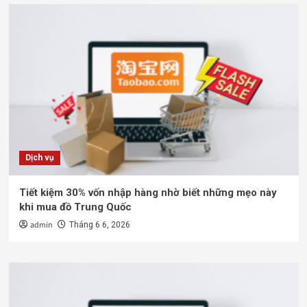
Dịch vụ
Tiết kiệm 30% vốn nhập hàng nhờ biết những mẹo này
khi mua đồ Trung Quốc
admin
Tháng 6 6, 2026