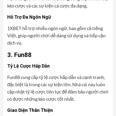
kèo cược và các sự kiện cá cược đa dạng.
Hỗ Trợ Đa Ngôn Ngữ
1XBET hỗ trợ nhiều ngôn ngữ, bao gồm cả tiếng
Việt, giúp người chơi dễ dàng sử dụng và tiếp cận
dịch vụ.
3. Fun88
Tỷ Lệ Cược Hấp Dẫn
Fun88 cung cấp tỷ lệ cược hấp dẫn và cạnh tranh,
đặc biệt là trong các sự kiện lớn. Nhà cái này luôn
cập nhật tỷ lệ cược liên tục để đảm bảo người chơi
có được những kèo cược tốt nhất.
Giao Diện Thân Thiện