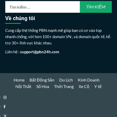
Tìm
kiếm
cho:
Về chúng tôi
Cung cấp thệ thống PBN mạnh mẽ giúp bạn có cơ vào top
nhanh chống, với hơn 100+ domain VN , và domain quốc tế, hỗ
trợ 30+ lĩnh vực khác nhau.
Liên hệ :
support@pbn24h.com
Home
Bất Động Sản
Du Lịch
Kinh Doanh
Nội Thất
Số Hóa
Thời Trang
Xe Cộ
Y tế
Instagram
Facebook
Twitter