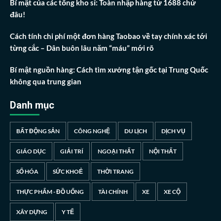
Bí mật của các tổng kho sỉ: Toàn nhập hàng từ 1688 chứ
đâu!
Cách tính chi phí một đơn hàng Taobao về tay chính xác tới
từng cắc – Dân buôn lâu năm “máu” mới rõ
Bí mật nguồn hàng: Cách tìm xưởng tận gốc tại Trung Quốc
không qua trung gian
Danh mục
BẤT ĐỘNG SẢN
CÔNG NGHỆ
DU LỊCH
DỊCH VỤ
GIÁO DỤC
GIẢI TRÍ
NGOẠI THẤT
NỘI THẤT
SỐ HÓA
SỨC KHOẺ
THỜI TRANG
THỰC PHẨM - ĐỒ UỐNG
TÀI CHÍNH
XE
XE CỘ
XÂY DỰNG
Y TẾ