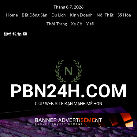
Skip
Tháng 8 7, 2026
to
Home
Bất Động Sản
Du Lịch
Kinh Doanh
Nội Thất
Số Hóa
content
Thời Trang
Xe Cộ
Y tế
Instagram
Facebook
Twitter
Linkedin
Youtube
PBN24H.COM
GIÚP WEB SITE BẠN MẠNH MẼ HƠN