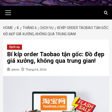
Primary
Menu
HOME
8
THÁNG 6
DỊCH VỤ
BÍ KÍP ORDER TAOBAO TẬN GỐC:
ĐỒ ĐẸP GIÁ XƯỞNG, KHÔNG QUA TRUNG GIAN!
Dịch vụ
Bí kíp order Taobao tận gốc: Đồ đẹp
giá xưởng, không qua trung gian!
admin
Tháng 6 8, 2026