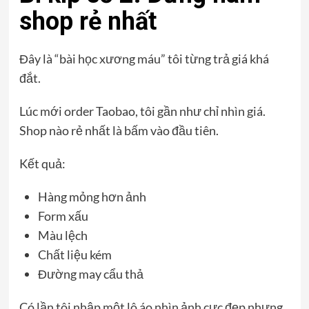
shop rẻ nhất
Đây là “bài học xương máu” tôi từng trả giá khá
đắt.
Lúc mới order Taobao, tôi gần như chỉ nhìn giá.
Shop nào rẻ nhất là bấm vào đầu tiên.
Kết quả:
Hàng mỏng hơn ảnh
Form xấu
Màu lệch
Chất liệu kém
Đường may cẩu thả
Có lần tôi nhập một lô áo nhìn ảnh cực đẹp nhưng