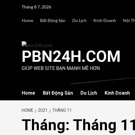
Skip
Tháng 8 7, 2026
to
content
Home
Bất Động Sản
Du Lịch
Kinh Doanh
Nội T
PBN24H.COM
GIÚP WEB SITE BẠN MẠNH MẼ HƠN
Home
Bất Động Sản
Du Lịch
Kinh Doanh
HOME
2021
THÁNG 11
Tháng:
Tháng 1