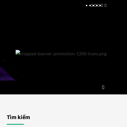
Instagram
Facebook
Twitter
Linkedin
Youtube
Tìm kiếm