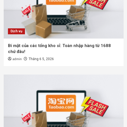
Dịch vụ
Bí mật của các tổng kho sỉ: Toàn nhập hàng từ 1688
chứ đâu!
admin
Tháng 6 5, 2026