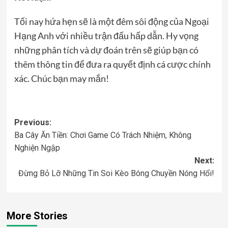
Tối nay hứa hẹn sẽ là một đêm sôi động của Ngoại
Hạng Anh với nhiều trận đấu hấp dẫn. Hy vọng
những phân tích và dự đoán trên sẽ giúp bạn có
thêm thông tin để đưa ra quyết định cá cược chính
xác. Chúc bạn may mắn!
Post
Previous:
Ba Cây Ăn Tiền: Chơi Game Có Trách Nhiệm, Không
navigation
Nghiện Ngập
Next:
Đừng Bỏ Lỡ Những Tin Soi Kèo Bóng Chuyền Nóng Hổi!
More Stories