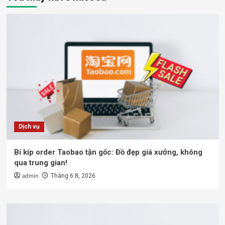
Dịch vụ
Bí kíp order Taobao tận gốc: Đồ đẹp giá xưởng, không
qua trung gian!
admin
Tháng 6 8, 2026