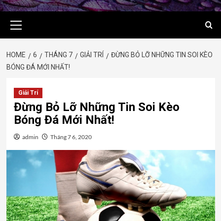
Primary
Menu
HOME
6
THÁNG 7
GIẢI TRÍ
ĐỪNG BỎ LỠ NHỮNG TIN SOI KÈO
BÓNG ĐÁ MỚI NHẤT!
Giải Trí
Đừng Bỏ Lỡ Những Tin Soi Kèo
Bóng Đá Mới Nhất!
admin
Tháng 7 6, 2020