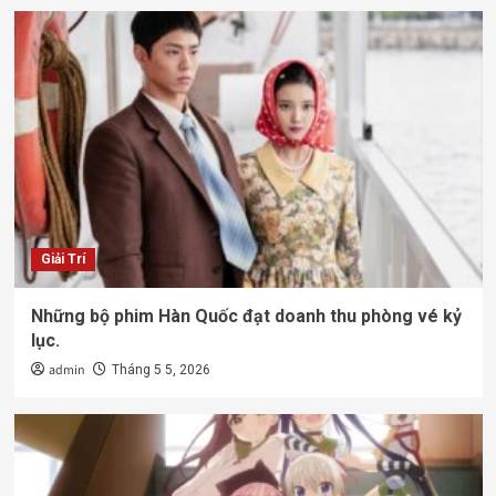
Giải Trí
Những bộ phim Hàn Quốc đạt doanh thu phòng vé kỷ
lục.
admin
Tháng 5 5, 2026