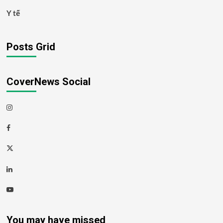
Y tế
Posts Grid
CoverNews Social
Instagram
Facebook
Twitter
Linkedin
Youtube
You may have missed