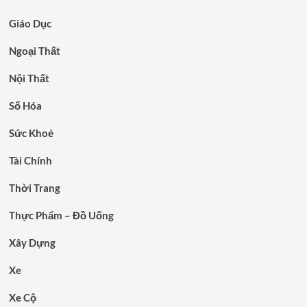
Giáo Dục
Ngoại Thất
Nội Thất
Số Hóa
Sức Khoẻ
Tài Chính
Thời Trang
Thực Phẩm – Đồ Uống
Xây Dựng
Xe
Xe Cộ