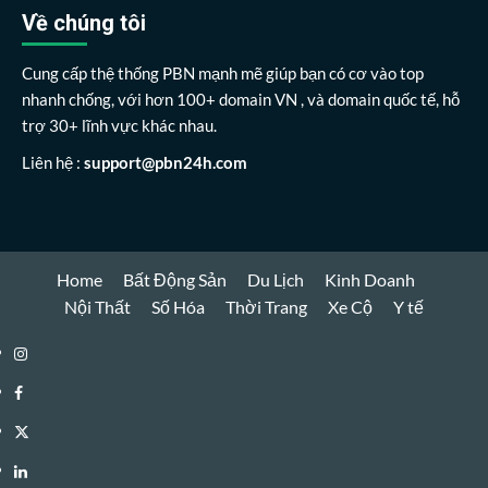
cho:
Về chúng tôi
Cung cấp thệ thống PBN mạnh mẽ giúp bạn có cơ vào top
nhanh chống, với hơn 100+ domain VN , và domain quốc tế, hỗ
trợ 30+ lĩnh vực khác nhau.
Liên hệ :
support@pbn24h.com
Home
Bất Động Sản
Du Lịch
Kinh Doanh
Nội Thất
Số Hóa
Thời Trang
Xe Cộ
Y tế
Instagram
Facebook
Twitter
Linkedin