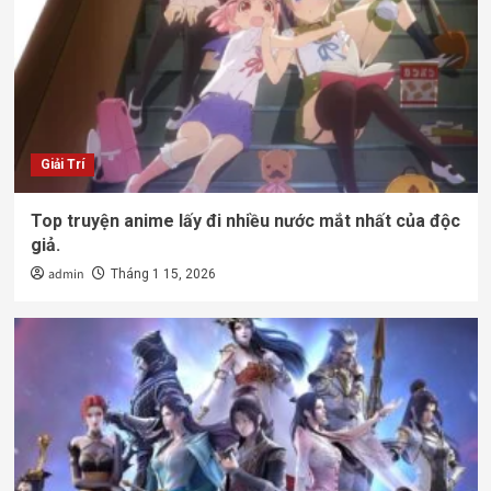
Giải Trí
Top truyện anime lấy đi nhiều nước mắt nhất của độc
giả.
admin
Tháng 1 15, 2026