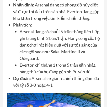
Nhận định:
Arsenal đang có phong độ hủy diệt
và được thi đấu trên sân nhà. Everton đang gặp
khó khăn trong việc tìm kiếm chiến thắng.
Phân tích:
Arsenal đang có chuỗi 5 trận thắng liên tiếp,
ghi trung bình 3 bàn/trận. Hàng công của họ
đang chơi rất hiệu quả với sự tỏa sáng của
các ngôi sao như Saka, Martinelli và
Odegaard.
Everton chỉ thắng 1 trong 5 trận gần nhất,
hàng thủ của họ đang gặp nhiều vấn đề.
Dự đoán:
Arsenal sẽ giành chiến thắng đậm đà
với tỷ số 3-0 hoặc 4-1.