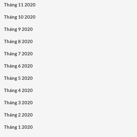
Tháng 11 2020
Tháng 10 2020
Tháng 9 2020
Tháng 8 2020
Tháng 7 2020
Tháng 6 2020
Tháng 5 2020
Tháng 4 2020
Tháng 3 2020
Tháng 2 2020
Tháng 1 2020