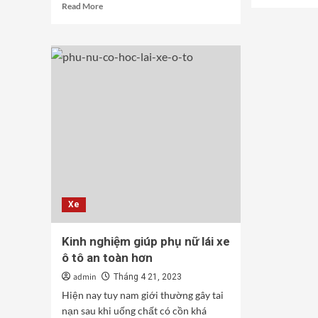
mor
Read
Read More
abo
more
Top
about
10
Taxi
Lỗi
Trần
Xe
Tuyên
Má
–
Ph
Dịch
Biế
Vụ
Và
Taxi
Các
Uy
Sửa
Tín
Ch
Tại
Hiệ
Đắk
Qu
Song
Xe
Đức
An
Kinh nghiệm giúp phụ nữ lái xe
ô tô an toàn hơn
admin
Tháng 4 21, 2023
Hiện nay tuy nam giới thường gây tai
nạn sau khi uống chất có cồn khá