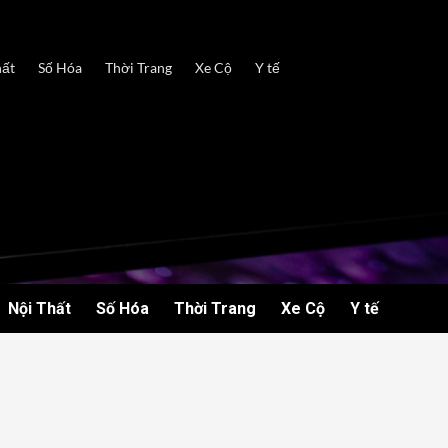
hất
Số Hóa
Thời Trang
Xe Cộ
Y tế
Nội Thất
Số Hóa
Thời Trang
Xe Cộ
Y tế