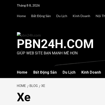
Skip
Tháng 8 8, 2026
to
content
Home
Bất Động Sản
Du Lịch
Kinh Doanh
Nội T
PBN24H.COM
GIÚP WEB SITE BẠN MẠNH MẼ HƠN
Home
Bất Động Sản
Du Lịch
Kinh Doanh
HOME
BLOG
XE
Xe