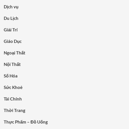
Dịch vụ
Du Lịch
Giải Trí
Giáo Dục
Ngoại Thất
Nội Thất
Số Hóa
Sức Khoẻ
Tài Chính
Thời Trang
Thực Phẩm – Đồ Uống