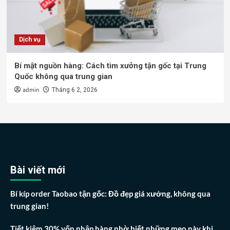
Dịch vụ
Bí mật nguồn hàng: Cách tìm xưởng tận gốc tại Trung
Quốc không qua trung gian
admin
Tháng 6 2, 2026
Bài viết mới
Bí kíp order Taobao tận gốc: Đồ đẹp giá xưởng, không qua
trung gian!
Tiết kiệm 30% vốn nhập hàng nhờ biết những mẹo này khi