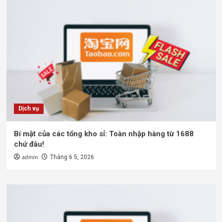
Dịch vụ
Bí mật của các tổng kho sỉ: Toàn nhập hàng từ 1688
chứ đâu!
admin
Tháng 6 5, 2026