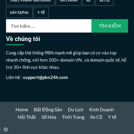
THỰC PHẨM - ĐỒ UỐNG
TÀI CHÍNH
XE
XE CỘ
XÂY DỰNG
Y TẾ
Tìm
kiếm
cho:
Về chúng tôi
Cung cấp thệ thống PBN mạnh mẽ giúp bạn có cơ vào top
nhanh chống, với hơn 100+ domain VN , và domain quốc tế, hỗ
trợ 30+ lĩnh vực khác nhau.
Liên hệ :
support@pbn24h.com
Home
Bất Động Sản
Du Lịch
Kinh Doanh
Nội Thất
Số Hóa
Thời Trang
Xe Cộ
Y tế
Instagram