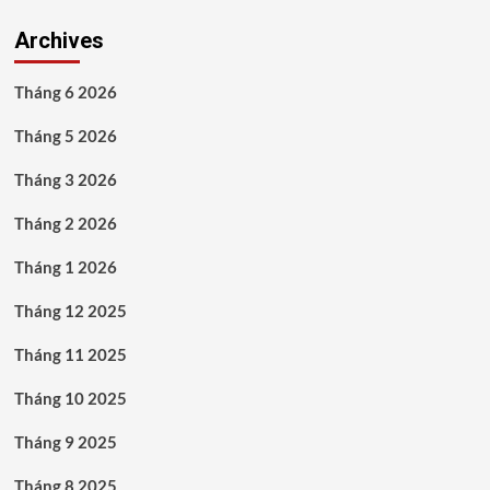
Archives
Tháng 6 2026
Tháng 5 2026
Tháng 3 2026
Tháng 2 2026
Tháng 1 2026
Tháng 12 2025
Tháng 11 2025
Tháng 10 2025
Tháng 9 2025
Tháng 8 2025