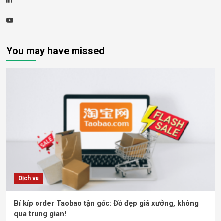
Youtube
You may have missed
Dịch vụ
Bí kíp order Taobao tận gốc: Đồ đẹp giá xưởng, không
qua trung gian!