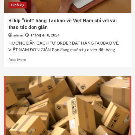
Cho
Dịch vụ
Bạn
Bí kíp “rinh” hàng Taobao về Việt Nam chỉ với vài
thao tác đơn giản
admin
Tháng 4 10, 2024
HƯỚNG DẪN CÁCH TỰ ORDER ĐẶT HÀNG TAOBAO VỀ
VIỆT NAM ĐƠN GIẢN Bạn đang muốn tự order đặt hàng...
Read
Read More
more
about
Bí
kíp
“rinh”
hàng
Taobao
về
Việt
Nam
chỉ
với
vài