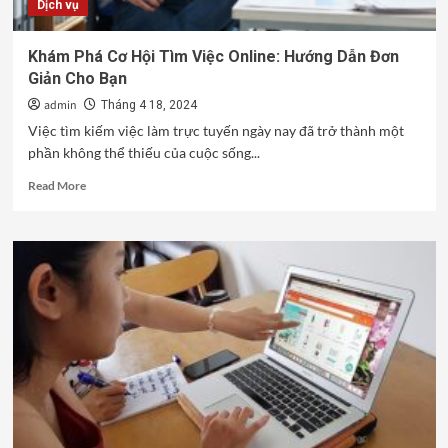
Dịch vụ
giới
mua
sắm
Khám Phá Cơ Hội Tìm Việc Online: Hướng Dẫn Đơn
quốc
Giản Cho Bạn
tế
admin
Tháng 4 18, 2024
Việc tìm kiếm việc làm trực tuyến ngày nay đã trở thành một
phần không thể thiếu của cuộc sống...
Read
Read More
more
about
Khám
Phá
Cơ
Hội
Tìm
Việc
Online:
Hướng
Dẫn
Đơn
Giản