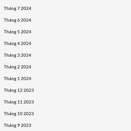
Tháng 7 2024
Tháng 6 2024
Tháng 5 2024
Tháng 4 2024
Tháng 3 2024
Tháng 2 2024
Tháng 1 2024
Tháng 12 2023
Tháng 11 2023
Tháng 10 2023
Tháng 9 2023