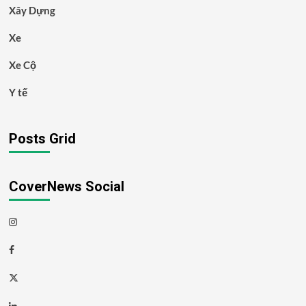
Xây Dựng
Xe
Xe Cộ
Y tế
Posts Grid
CoverNews Social
Instagram
Facebook
Twitter
Linkedin