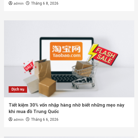
admin
Tháng 6 8, 2026
Dịch vụ
Tiết kiệm 30% vốn nhập hàng nhờ biết những mẹo này
khi mua đồ Trung Quốc
admin
Tháng 6 6, 2026