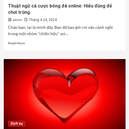
Thuật ngữ cá cược bóng đá online: Hiểu đúng để
chơi trúng.
admin
Tháng 4 24, 2024
Chào bạn, lại là mình đây. Bạn đã bao giờ rơi vào cảnh ngồi
trong một nhóm "chiến hữu" soi...
Read
Read More
more
about
Thuật
ngữ
cá
cược
bóng
đá
online:
Hiểu
đúng
để
chơi
trúng.
Dịch vụ