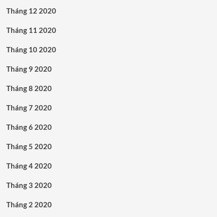
Tháng 12 2020
Tháng 11 2020
Tháng 10 2020
Tháng 9 2020
Tháng 8 2020
Tháng 7 2020
Tháng 6 2020
Tháng 5 2020
Tháng 4 2020
Tháng 3 2020
Tháng 2 2020