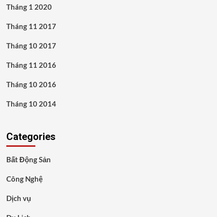
Tháng 1 2020
Tháng 11 2017
Tháng 10 2017
Tháng 11 2016
Tháng 10 2016
Tháng 10 2014
Categories
Bất Động Sản
Công Nghệ
Dịch vụ