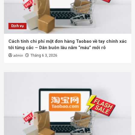
Dịch vụ
Cách tính chi phí một đơn hàng Taobao về tay chính xác
tới từng cắc – Dân buôn lâu năm “máu” mới rõ
admin
Tháng 6 3, 2026