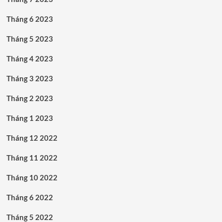
Tháng 6 2023
Tháng 5 2023
Tháng 4 2023
Tháng 3 2023
Tháng 2 2023
Tháng 1 2023
Tháng 12 2022
Tháng 11 2022
Tháng 10 2022
Tháng 6 2022
Tháng 5 2022