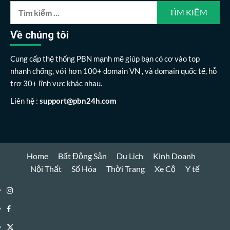
Tìm
kiếm
cho:
Về chúng tôi
Cung cấp thệ thống PBN mạnh mẽ giúp bạn có cơ vào top
nhanh chống, với hơn 100+ domain VN , và domain quốc tế, hỗ
trợ 30+ lĩnh vực khác nhau.
Liên hệ :
support@pbn24h.com
Home
Bất Động Sản
Du Lịch
Kinh Doanh
Nội Thất
Số Hóa
Thời Trang
Xe Cộ
Y tế
Instagram
Facebook
Twitter