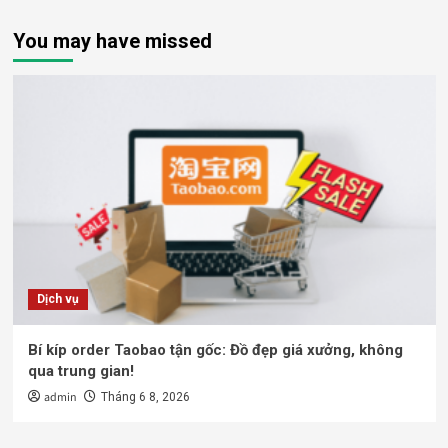
You may have missed
Dịch vụ
Bí kíp order Taobao tận gốc: Đồ đẹp giá xưởng, không
qua trung gian!
admin
Tháng 6 8, 2026