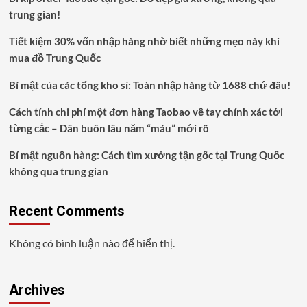
trung gian!
Tiết kiệm 30% vốn nhập hàng nhờ biết những mẹo này khi
mua đồ Trung Quốc
Bí mật của các tổng kho sỉ: Toàn nhập hàng từ 1688 chứ đâu!
Cách tính chi phí một đơn hàng Taobao về tay chính xác tới
từng cắc – Dân buôn lâu năm “máu” mới rõ
Bí mật nguồn hàng: Cách tìm xưởng tận gốc tại Trung Quốc
không qua trung gian
Recent Comments
Không có bình luận nào để hiển thị.
Archives