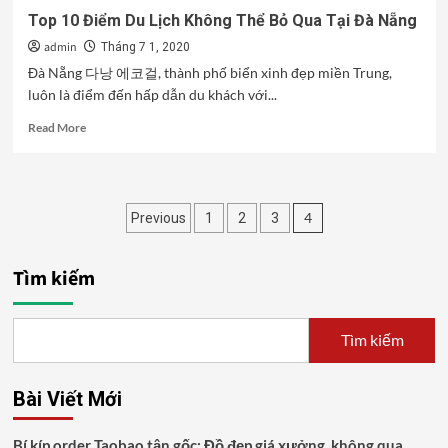
Top 10 Điểm Du Lịch Không Thể Bỏ Qua Tại Đà Nẵng
admin
Tháng 7 1, 2020
Đà Nẵng 다낭 에코걸, thành phố biển xinh đẹp miền Trung,
luôn là điểm đến hấp dẫn du khách với...
Read
Read More
more
about
Top
10
Phân
4
Previous
1
2
3
Điểm
Du
trang
Lịch
Tìm kiếm
bài
Không
Thể
viết
Bỏ
Qua
Tìm kiếm
Tại
Đà
Nẵng
Bài Viết Mới
Bí kíp order Taobao tận gốc: Đồ đẹp giá xưởng, không qua