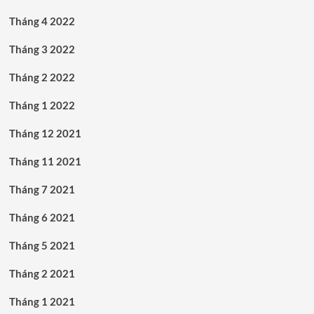
Tháng 4 2022
Tháng 3 2022
Tháng 2 2022
Tháng 1 2022
Tháng 12 2021
Tháng 11 2021
Tháng 7 2021
Tháng 6 2021
Tháng 5 2021
Tháng 2 2021
Tháng 1 2021