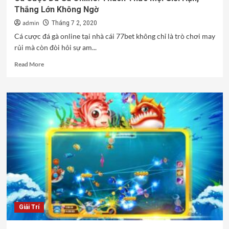
Thắng Lớn Không Ngờ
admin
Tháng 7 2, 2020
Cá cược đá gà online tại nhà cái 77bet không chỉ là trò chơi may
rủi mà còn đòi hỏi sự am...
Read
Read More
more
about
Cá
Cược
Đá
Gà
Online:
Thách
Thức
Mọi
Giới
Hạn,
Thắng
Lớn
Giải Trí
Không
Ngờ