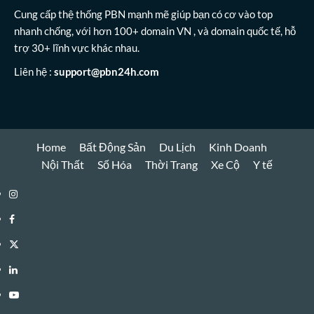
Cung cấp thệ thống PBN mạnh mẽ giúp bạn có cơ vào top
nhanh chống, với hơn 100+ domain VN , và domain quốc tế, hỗ
trợ 30+ lĩnh vực khác nhau.
Liên hệ :
support@pbn24h.com
Home
Bất Động Sản
Du Lịch
Kinh Doanh
Nội Thất
Số Hóa
Thời Trang
Xe Cộ
Y tế
Instagram
Facebook
Twitter
Linkedin
Youtube