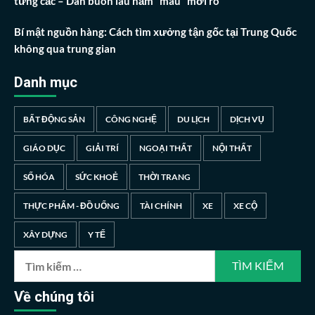
từng cắc – Dân buôn lâu năm “máu” mới rõ
Bí mật nguồn hàng: Cách tìm xưởng tận gốc tại Trung Quốc
không qua trung gian
Danh mục
BẤT ĐỘNG SẢN
CÔNG NGHỆ
DU LỊCH
DỊCH VỤ
GIÁO DỤC
GIẢI TRÍ
NGOẠI THẤT
NỘI THẤT
SỐ HÓA
SỨC KHOẺ
THỜI TRANG
THỰC PHẨM - ĐỒ UỐNG
TÀI CHÍNH
XE
XE CỘ
XÂY DỰNG
Y TẾ
Tìm
kiếm
cho:
Về chúng tôi