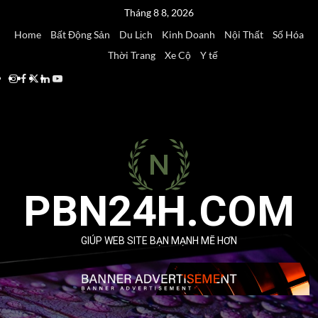
Skip
Tháng 8 8, 2026
to
Home
Bất Động Sản
Du Lịch
Kinh Doanh
Nội Thất
Số Hóa
content
Thời Trang
Xe Cộ
Y tế
Instagram
Facebook
Twitter
Linkedin
Youtube
PBN24H.COM
GIÚP WEB SITE BẠN MẠNH MẼ HƠN