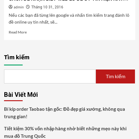
admin
Tháng 10 31, 2016
Nếu các bạn đã từng lên google và nhấn tìm kiếm trang đánh lô
đề online uy tín nhất, sẽ...
Read
Read More
more
about
CÁCH
ĐỂ
Tìm kiếm
NHẬN
BIẾT
WEB
Tìm kiếm
LÔ
ĐỀ
UY
Bài Viết Mới
TÍN
HIỆN
NAY
Bí kíp order Taobao tận gốc: Đồ đẹp giá xưởng, không qua
￼
trung gian!
Tiết kiệm 30% vốn nhập hàng nhờ biết những mẹo này khi
mua đồ Trung Quốc