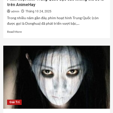
trên AnimeHay
admin
Tháng 10 24, 2025
Trong nhiều năm gần đây, phim hoạt hình Trung Quốc (còn
được gọi là Donghua) đã phát triển vượt bậc,...
Read
Read More
more
about
Phim
hoạt
hình
Trung
Quốc
đặc
sắc
không
thể
bỏ
lỡ
trên
Giải Trí
AnimeHay