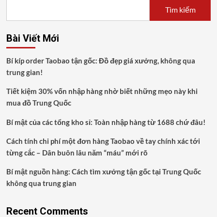
Sáng
Tìm kiếm
Lập
ACC
Liên
Bài Viết Mới
Quân
BNT:
Bí kíp order Taobao tận gốc: Đồ đẹp giá xưởng, không qua
Từ
Game
trung gian!
Thủ
Đam
Tiết kiệm 30% vốn nhập hàng nhờ biết những mẹo này khi
Mê
mua đồ Trung Quốc
Đến
Doanh
Bí mật của các tổng kho sỉ: Toàn nhập hàng từ 1688 chứ đâu!
Nhân
Công
Cách tính chi phí một đơn hàng Taobao về tay chính xác tới
Nghệ
từng cắc – Dân buôn lâu năm “máu” mới rõ
Trẻ
Bí mật nguồn hàng: Cách tìm xưởng tận gốc tại Trung Quốc
không qua trung gian
Recent Comments