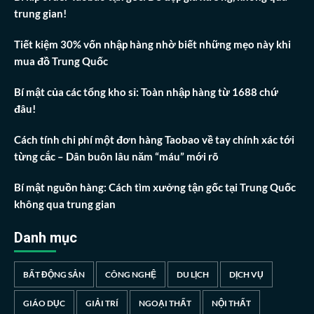
trung gian!
Tiết kiệm 30% vốn nhập hàng nhờ biết những mẹo này khi
mua đồ Trung Quốc
Bí mật của các tổng kho sỉ: Toàn nhập hàng từ 1688 chứ
đâu!
Cách tính chi phí một đơn hàng Taobao về tay chính xác tới
từng cắc – Dân buôn lâu năm “máu” mới rõ
Bí mật nguồn hàng: Cách tìm xưởng tận gốc tại Trung Quốc
không qua trung gian
Danh mục
BẤT ĐỘNG SẢN
CÔNG NGHỆ
DU LỊCH
DỊCH VỤ
GIÁO DỤC
GIẢI TRÍ
NGOẠI THẤT
NỘI THẤT