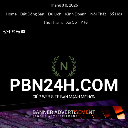
Skip
Tháng 8 8, 2026
to
Home
Bất Động Sản
Du Lịch
Kinh Doanh
Nội Thất
Số Hóa
content
Thời Trang
Xe Cộ
Y tế
Instagram
Facebook
Twitter
Linkedin
Youtube
PBN24H.COM
GIÚP WEB SITE BẠN MẠNH MẼ HƠN