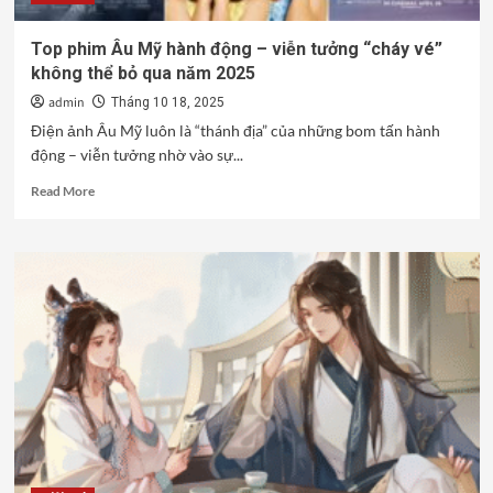
ngay
trên
Top phim Âu Mỹ hành động – viễn tưởng “cháy vé”
TVHAY
không thể bỏ qua năm 2025
admin
Tháng 10 18, 2025
Điện ảnh Âu Mỹ luôn là “thánh địa” của những bom tấn hành
động – viễn tưởng nhờ vào sự...
Read
Read More
more
about
Top
phim
Âu
Mỹ
hành
động
–
viễn
tưởng
“cháy
vé”
không