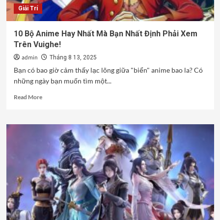
Đặc
Giải Trí
Biệt?
10 Bộ Anime Hay Nhất Mà Bạn Nhất Định Phải Xem
Trên Vuighe!
admin
Tháng 8 13, 2025
Bạn có bao giờ cảm thấy lạc lõng giữa "biển" anime bao la? Có
những ngày bạn muốn tìm một...
Read
Read More
more
about
10
Bộ
Anime
Hay
Nhất
Mà
Bạn
Nhất
Định
Phải
Xem