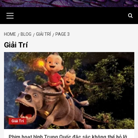
Primary
Menu
HOME
BLOG
GIẢI TRÍ
PAGE 3
Giải Trí
Giải Trí
Phim hoạt hình Trung Quốc đặc sắc không thể bỏ lỡ