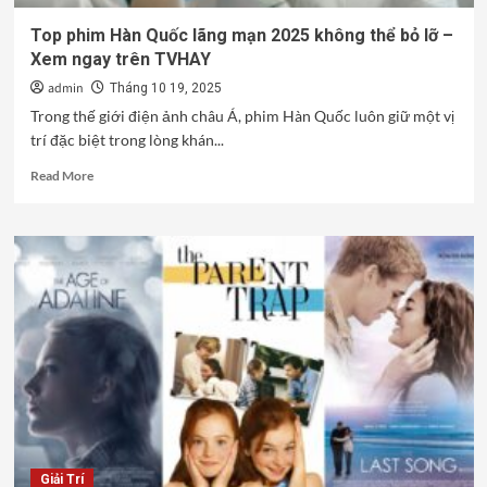
Top phim Hàn Quốc lãng mạn 2025 không thể bỏ lỡ –
Xem ngay trên TVHAY
admin
Tháng 10 19, 2025
Trong thế giới điện ảnh châu Á, phim Hàn Quốc luôn giữ một vị
trí đặc biệt trong lòng khán...
Read
Read More
more
about
Top
phim
Hàn
Quốc
lãng
mạn
2025
không
thể
bỏ
lỡ
–
Giải Trí
Xem