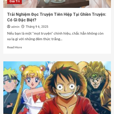
Giải Trí
thể
bỏ
qua
Trải Nghiệm Đọc Truyện Tiên Hiệp Tại Ghiền Truyện:
năm
Có Gì Đặc Biệt?
2025
admin
Tháng 9 6, 2025
Nếu bạn là một "mọt truyện" chính hiệu, chắc hẳn không còn
xa lạ gì với những đêm thức trắng...
Read
Read More
more
about
Trải
Nghiệm
Đọc
Truyện
Tiên
Hiệp
Tại
Ghiền
Truyện:
Có
Gì