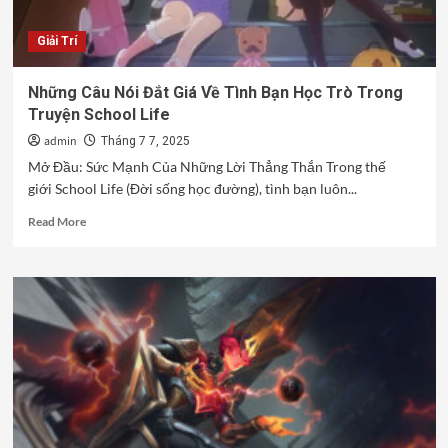
Có
Vietsub
Giải Trí
Những Câu Nói Đắt Giá Về Tình Bạn Học Trò Trong
Truyện School Life
admin
Tháng 7 7, 2025
Mở Đầu: Sức Mạnh Của Những Lời Thẳng Thắn Trong thế
giới School Life (Đời sống học đường), tình bạn luôn...
Read
Read More
more
about
Những
Câu
Nói
Đắt
Giá
Về
Tình
Bạn
Học
Trò