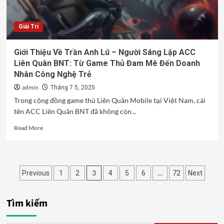
Trong
Truyện
Giải Trí
School
Life
Giới Thiệu Về Trần Anh Lú – Người Sáng Lập ACC
Liên Quân BNT: Từ Game Thủ Đam Mê Đến Doanh
Nhân Công Nghệ Trẻ
admin
Tháng 7 5, 2025
Trong cộng đồng game thủ Liên Quân Mobile tại Việt Nam, cái
tên ACC Liên Quân BNT đã không còn...
Read
Read More
more
about
Giới
Thiệu
Phân
3
…
Previous
1
2
4
5
6
72
Next
Về
Trần
trang
Anh
Tìm kiếm
bài
Lú
–
viết
Người