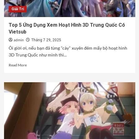
Trên
Giải Trí
Vuighe!
Top 5 Ứng Dụng Xem Hoạt Hình 3D Trung Quốc Có
Vietsub
admin
Tháng 7 29, 2025
Ôi giời ơi, nếu bạn đã từng "cày" xuyên đêm mấy bộ hoạt hình
3D Trung Quốc như mình thì...
Read
Read More
more
about
Top
5
Ứng
Dụng
Xem
Hoạt
Hình
3D
Trung
Quốc