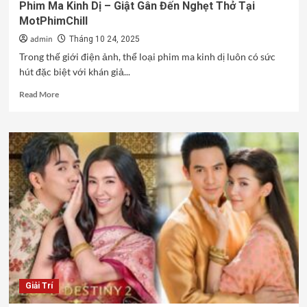
Phim Ma Kinh Dị – Giật Gân Đến Nghẹt Thở Tại
MotPhimChill
admin
Tháng 10 24, 2025
Trong thế giới điện ảnh, thể loại phim ma kinh dị luôn có sức
hút đặc biệt với khán giả...
Read
Read More
more
about
Phim
Ma
Kinh
Dị
–
Giật
Gân
Đến
Nghẹt
Thở
Tại
MotPhimChill
Giải Trí