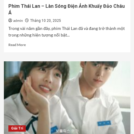
Phim Thái Lan – Làn Sóng Điện Ảnh Khuấy Đảo Châu
Á
admin
Tháng 10 20, 2025
Trong vài năm gần đây, phim Thái Lan đã và đang trở thành một
trong những hiện tượng nổi bật...
Read
Read More
more
about
Phim
Thái
Lan
–
Làn
Sóng
Điện
Ảnh
Khuấy
Đảo
Châu
Á
Giải Trí