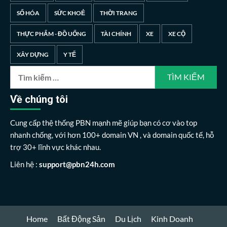
SỐ HÓA
SỨC KHOẺ
THỜI TRANG
THỰC PHẨM - ĐỒ UỐNG
TÀI CHÍNH
XE
XE CỘ
XÂY DỰNG
Y TẾ
Tìm
kiếm
cho:
Về chúng tôi
Cung cấp thệ thống PBN mạnh mẽ giúp bạn có cơ vào top
nhanh chống, với hơn 100+ domain VN , và domain quốc tế, hỗ
trợ 30+ lĩnh vực khác nhau.
Liên hệ :
support@pbn24h.com
Home
Bất Động Sản
Du Lịch
Kinh Doanh