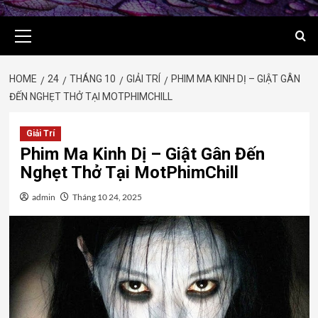
Primary
Menu
HOME
24
THÁNG 10
GIẢI TRÍ
PHIM MA KINH DỊ – GIẬT GÂN
ĐẾN NGHẸT THỞ TẠI MOTPHIMCHILL
Giải Trí
Phim Ma Kinh Dị – Giật Gân Đến
Nghẹt Thở Tại MotPhimChill
admin
Tháng 10 24, 2025