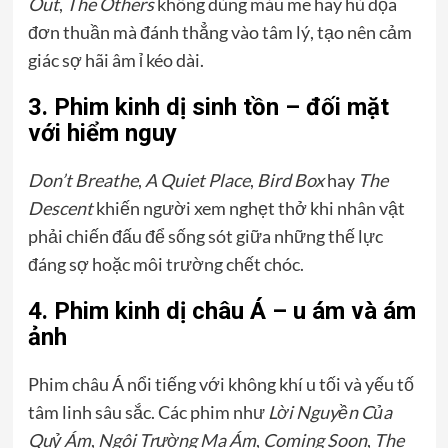
Out
,
The Others
không dùng máu me hay hù dọa
đơn thuần mà đánh thẳng vào tâm lý, tạo nên cảm
giác sợ hãi âm ỉ kéo dài.
3. Phim kinh dị sinh tồn – đối mặt
với hiểm nguy
Don’t Breathe
,
A Quiet Place
,
Bird Box
hay
The
Descent
khiến người xem nghẹt thở khi nhân vật
phải chiến đấu để sống sót giữa những thế lực
đáng sợ hoặc môi trường chết chóc.
4. Phim kinh dị châu Á – u ám và ám
ảnh
Phim châu Á nổi tiếng với không khí u tối và yếu tố
tâm linh sâu sắc. Các phim như
Lời Nguyền Của
Quỷ Ám
,
Ngôi Trường Ma Ám
,
Coming Soon
,
The