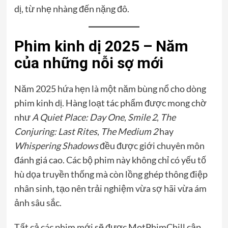
dị, từ nhẹ nhàng đến nặng đô.
Phim kinh dị 2025 – Năm
của những nỗi sợ mới
Năm 2025 hứa hẹn là một năm bùng nổ cho dòng
phim kinh dị. Hàng loạt tác phẩm được mong chờ
như
A Quiet Place: Day One
,
Smile 2
,
The
Conjuring: Last Rites
,
The Medium 2
hay
Whispering Shadows
đều được giới chuyên môn
đánh giá cao. Các bộ phim này không chỉ có yếu tố
hù dọa truyền thống mà còn lồng ghép thông điệp
nhân sinh, tạo nên trải nghiệm vừa sợ hãi vừa ám
ảnh sâu sắc.
Tất cả các phim mới sẽ được MotPhimChill cập