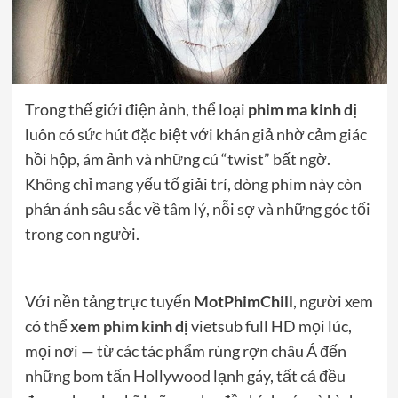
Trong thế giới điện ảnh, thể loại
phim ma kinh dị
luôn có sức hút đặc biệt với khán giả nhờ cảm giác
hồi hộp, ám ảnh và những cú “twist” bất ngờ.
Không chỉ mang yếu tố giải trí, dòng phim này còn
phản ánh sâu sắc về tâm lý, nỗi sợ và những góc tối
trong con người.
Với nền tảng trực tuyến
MotPhimChill
, người xem
có thể
xem phim kinh dị
vietsub full HD mọi lúc,
mọi nơi — từ các tác phẩm rùng rợn châu Á đến
những bom tấn Hollywood lạnh gáy, tất cả đều