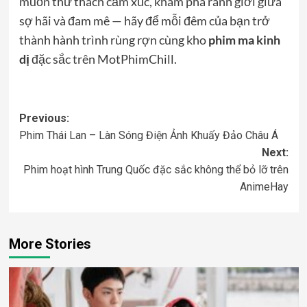
muốn thử thách cảm xúc, khám phá ranh giới giữa
sợ hãi và đam mê — hãy để mỗi đêm của bạn trở
thành hành trình rùng rợn cùng kho
phim ma kinh
dị
đặc sắc trên MotPhimChill.
Post
Previous:
Phim Thái Lan – Làn Sóng Điện Ảnh Khuấy Đảo Châu Á
navigation
Next:
Phim hoạt hình Trung Quốc đặc sắc không thể bỏ lỡ trên
AnimeHay
More Stories