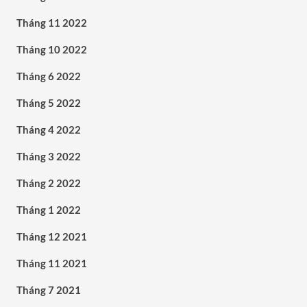
Tháng 11 2022
Tháng 10 2022
Tháng 6 2022
Tháng 5 2022
Tháng 4 2022
Tháng 3 2022
Tháng 2 2022
Tháng 1 2022
Tháng 12 2021
Tháng 11 2021
Tháng 7 2021