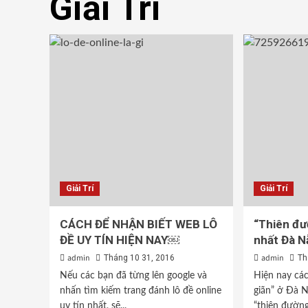
Giải Trí
Giải Trí
Giải Trí
CÁCH ĐỂ NHẬN BIẾT WEB LÔ
“Thiên đư
ĐỀ UY TÍN HIỆN NAY￼
nhất Đà 
admin
admin
Tháng 10 31, 2016
Th
Nếu các bạn đã từng lên google và
Hiện nay cá
nhấn tìm kiếm trang đánh lô đề online
giãn” ở Đà 
uy tín nhất, sẽ...
“thiên đường