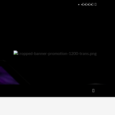
Instagram
Facebook
Twitter
Linkedin
Youtube