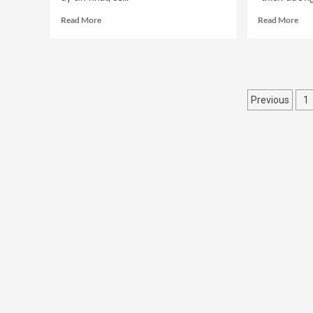
Read
Rea
Read More
Read More
more
mor
about
abo
CÁCH
“Th
ĐỂ
đư
NHẬN
về
Phân
BIẾT
đêm
Previous
1
WEB
bậc
trang
LÔ
nhấ
ĐỀ
Đà
bài
UY
Nẵ
viết
TÍN
HIỆN
NAY
￼