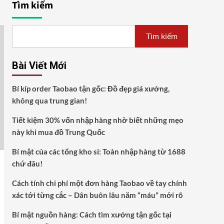
Tìm kiếm
Tìm kiếm
Bài Viết Mới
Bí kíp order Taobao tận gốc: Đồ đẹp giá xưởng,
không qua trung gian!
Tiết kiệm 30% vốn nhập hàng nhờ biết những mẹo
này khi mua đồ Trung Quốc
Bí mật của các tổng kho sỉ: Toàn nhập hàng từ 1688
chứ đâu!
Cách tính chi phí một đơn hàng Taobao về tay chính
xác tới từng cắc – Dân buôn lâu năm “máu” mới rõ
Bí mật nguồn hàng: Cách tìm xưởng tận gốc tại