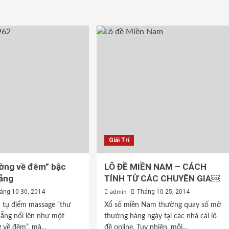
Giải Trí
ờng về đêm” bậc
LÔ ĐỀ MIỀN NAM – CÁCH
Nẵng
TÍNH TỪ CÁC CHUYÊN GIA￼
admin
áng 10 30, 2014
Tháng 10 25, 2014
c tụ điểm massage “thư
Xổ số miền Nam thường quay số mở
Nẵng nổi lên như một
thưởng hàng ngày tại các nhà cái lô
 về đêm”, mà...
đề online. Tuy nhiên, mỗi...