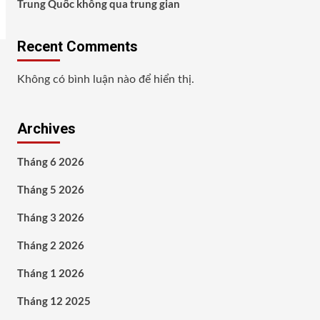
Trung Quốc không qua trung gian
Recent Comments
Không có bình luận nào để hiển thị.
Archives
Tháng 6 2026
Tháng 5 2026
Tháng 3 2026
Tháng 2 2026
Tháng 1 2026
Tháng 12 2025