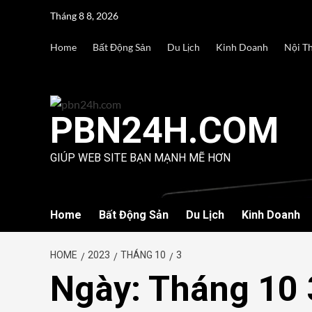
Skip
Tháng 8 8, 2026
to
content
Home
Bất Động Sản
Du Lịch
Kinh Doanh
Nội T
PBN24H.COM
GIÚP WEB SITE BẠN MẠNH MẼ HƠN
Home
Bất Động Sản
Du Lịch
Kinh Doanh
HOME
2023
THÁNG 10
3
Ngày:
Tháng 10 