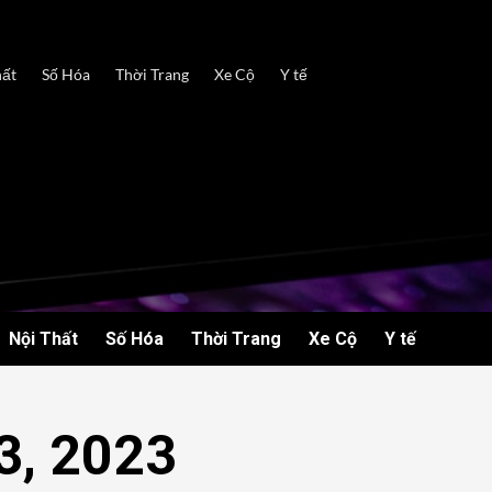
hất
Số Hóa
Thời Trang
Xe Cộ
Y tế
Nội Thất
Số Hóa
Thời Trang
Xe Cộ
Y tế
3, 2023