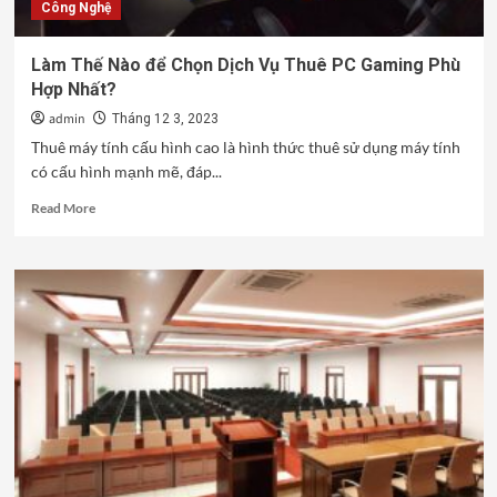
Công Nghệ
Xắc
Làm
Tim
Làm Thế Nào để Chọn Dịch Vụ Thuê PC Gaming Phù
Tôi
Hợp Nhất?
Đập
Thình
admin
Tháng 12 3, 2023
Thịch
Thuê máy tính cấu hình cao là hình thức thuê sử dụng máy tính
có cấu hình mạnh mẽ, đáp...
Read
Read More
more
about
Làm
Thế
Nào
để
Chọn
Dịch
Vụ
Thuê
PC
Gaming
Phù