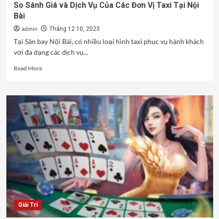
So Sánh Giá và Dịch Vụ Của Các Đơn Vị Taxi Tại Nội
BỎ
Bài
QUA
admin
Tháng 12 10, 2023
Tại Sân bay Nội Bài, có nhiều loại hình taxi phục vụ hành khách
với đa dạng các dịch vụ...
Read
Read More
more
about
So
Sánh
Giá
và
Dịch
Vụ
Của
Các
Đơn
Vị
Taxi
Tại
Giải Trí
Nội
Bài