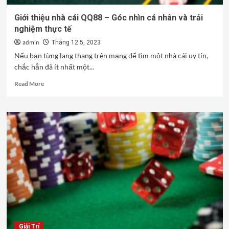
Kíp
Từ
Giới thiệu nhà cái QQ88 – Góc nhìn cá nhân và trải
“Tay
nghiệm thực tế
Chơi”
Làng
admin
Tháng 12 5, 2023
Lá
Nếu bạn từng lang thang trên mạng để tìm một nhà cái uy tín,
chắc hẳn đã ít nhất một...
Read
Read More
more
about
Giới
thiệu
nhà
cái
QQ88
–
Góc
nhìn
cá
nhân
và
trải
Giải Trí
nghiệm