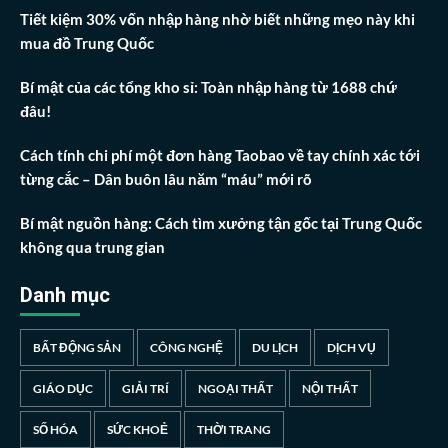
Tiết kiệm 30% vốn nhập hàng nhờ biết những mẹo này khi
mua đồ Trung Quốc
Bí mật của các tổng kho sỉ: Toàn nhập hàng từ 1688 chứ
đâu!
Cách tính chi phí một đơn hàng Taobao về tay chính xác tới
từng cắc – Dân buôn lâu năm “máu” mới rõ
Bí mật nguồn hàng: Cách tìm xưởng tận gốc tại Trung Quốc
không qua trung gian
Danh mục
BẤT ĐỘNG SẢN
CÔNG NGHỆ
DU LỊCH
DỊCH VỤ
GIÁO DỤC
GIẢI TRÍ
NGOẠI THẤT
NỘI THẤT
SỐ HÓA
SỨC KHOẺ
THỜI TRANG