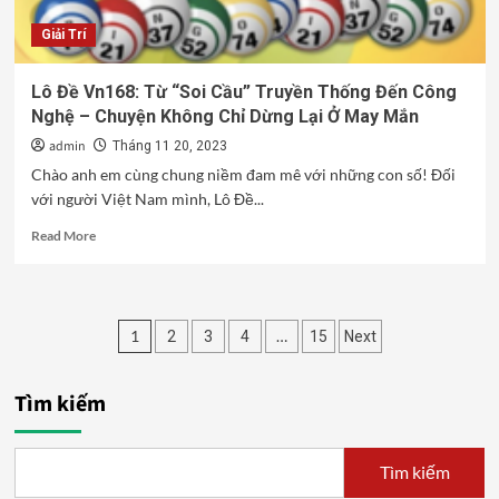
Khát
Giải Trí
Vọng
Âm
Thanh
Lô Đề Vn168: Từ “Soi Cầu” Truyền Thống Đến Công
Nghệ – Chuyện Không Chỉ Dừng Lại Ở May Mắn
admin
Tháng 11 20, 2023
Chào anh em cùng chung niềm đam mê với những con số! Đối
với người Việt Nam mình, Lô Đề...
Read
Read More
more
about
Lô
Đề
Phân
1
…
2
3
4
15
Next
Vn168:
Từ
trang
“Soi
Tìm kiếm
bài
Cầu”
Truyền
viết
Thống
Đến
Tìm kiếm
Công