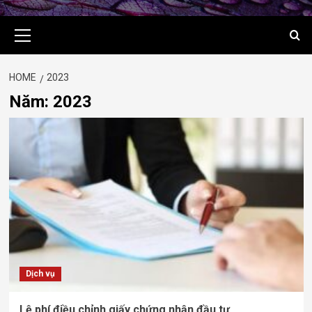
Primary
Menu
HOME
2023
Năm:
2023
Dịch vụ
Lệ phí điều chỉnh giấy chứng nhận đầu tư