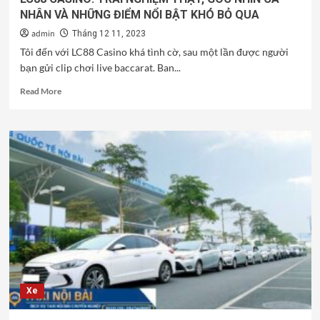
NHÂN VÀ NHỮNG ĐIỂM NỔI BẬT KHÓ BỎ QUA
admin
Tháng 12 11, 2023
Tôi đến với LC88 Casino khá tình cờ, sau một lần được người
bạn gửi clip chơi live baccarat. Ban...
Read
Read More
more
about
LC88
CASINO:
TRẢI
NGHIỆM
THẬT,
GÓC
NHÌN
CÁ
NHÂN
VÀ
NHỮNG
ĐIỂM
Xe
NỔI
BẬT
KHÓ