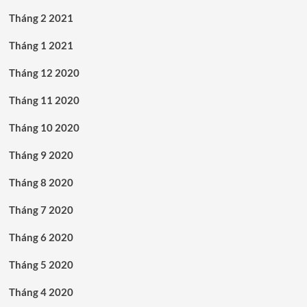
Tháng 2 2021
Tháng 1 2021
Tháng 12 2020
Tháng 11 2020
Tháng 10 2020
Tháng 9 2020
Tháng 8 2020
Tháng 7 2020
Tháng 6 2020
Tháng 5 2020
Tháng 4 2020