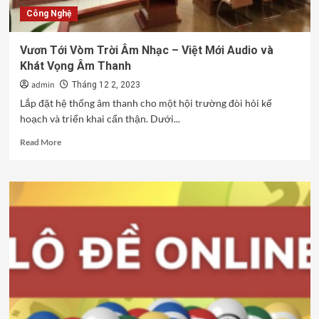
Hợp
Công Nghệ
Nhất?
Vươn Tới Vòm Trời Âm Nhạc – Việt Mới Audio và
Khát Vọng Âm Thanh
admin
Tháng 12 2, 2023
Lắp đặt hệ thống âm thanh cho một hội trường đòi hỏi kế
hoạch và triển khai cẩn thận. Dưới...
Read
Read More
more
about
Vươn
Tới
Vòm
Trời
Âm
Nhạc
–
Việt
Mới
Audio
và