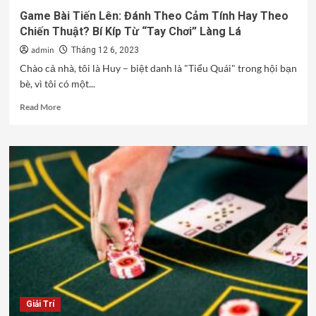
Game Bài Tiến Lên: Đánh Theo Cảm Tính Hay Theo
Chiến Thuật? Bí Kíp Từ “Tay Chơi” Làng Lá
admin
Tháng 12 6, 2023
Chào cả nhà, tôi là Huy – biệt danh là "Tiểu Quái" trong hội bạn
bè, vì tôi có một...
Read
Read More
more
about
Game
Bài
Tiến
Lên:
Đánh
Theo
Cảm
Tính
Hay
Theo
Chiến
Thuật?
Giải Trí
Bí