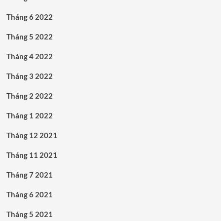
Tháng 6 2022
Tháng 5 2022
Tháng 4 2022
Tháng 3 2022
Tháng 2 2022
Tháng 1 2022
Tháng 12 2021
Tháng 11 2021
Tháng 7 2021
Tháng 6 2021
Tháng 5 2021