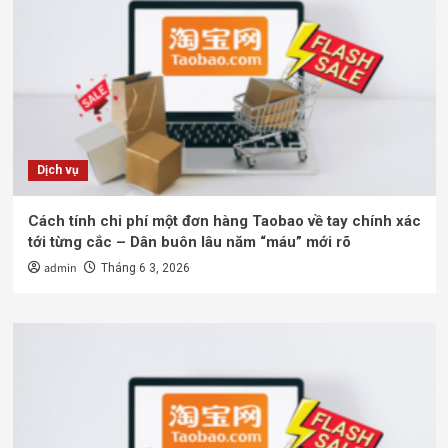
Dịch vụ
Cách tính chi phí một đơn hàng Taobao về tay chính xác
tới từng cắc – Dân buôn lâu năm “máu” mới rõ
admin
Tháng 6 3, 2026