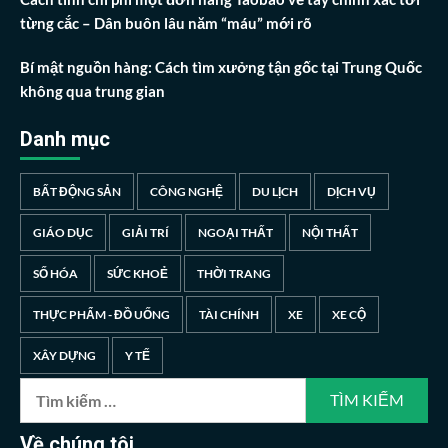
từng cắc – Dân buôn lâu năm “máu” mới rõ
Bí mật nguồn hàng: Cách tìm xưởng tận gốc tại Trung Quốc
không qua trung gian
Danh mục
BẤT ĐỘNG SẢN
CÔNG NGHỆ
DU LỊCH
DỊCH VỤ
GIÁO DỤC
GIẢI TRÍ
NGOẠI THẤT
NỘI THẤT
SỐ HÓA
SỨC KHOẺ
THỜI TRANG
THỰC PHẨM - ĐỒ UỐNG
TÀI CHÍNH
XE
XE CỘ
XÂY DỰNG
Y TẾ
Tìm
kiếm
cho:
Về chúng tôi