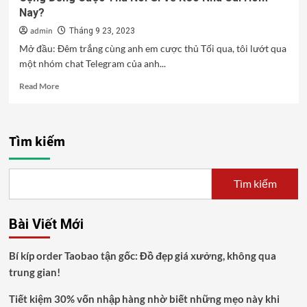
Nay?
admin
Tháng 9 23, 2023
Mở đầu: Đêm trắng cùng anh em cược thủ Tối qua, tôi lướt qua
một nhóm chat Telegram của anh...
Read
Read More
more
about
Cộng
Đồng
Tìm kiếm
Cược
Thủ
Nói
Tìm kiếm
Gì
Về
Kèo
Bài Viết Mới
Nhà
Cái
Hôm
Bí kíp order Taobao tận gốc: Đồ đẹp giá xưởng, không qua
Nay?
trung gian!
Tiết kiệm 30% vốn nhập hàng nhờ biết những mẹo này khi