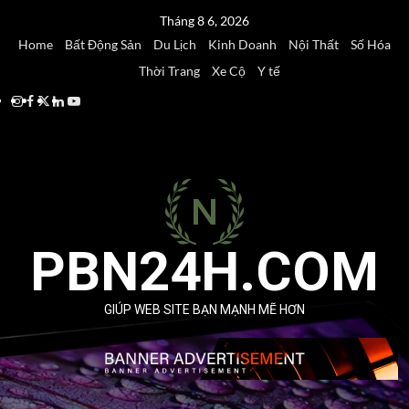
Skip
Tháng 8 6, 2026
to
Home
Bất Động Sản
Du Lịch
Kinh Doanh
Nội Thất
Số Hóa
content
Thời Trang
Xe Cộ
Y tế
Instagram
Facebook
Twitter
Linkedin
Youtube
PBN24H.COM
GIÚP WEB SITE BẠN MẠNH MẼ HƠN