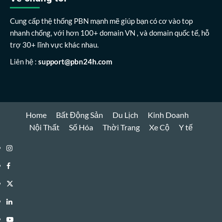
Cung cấp thệ thống PBN mạnh mẽ giúp bạn có cơ vào top
nhanh chống, với hơn 100+ domain VN , và domain quốc tế, hỗ
trợ 30+ lĩnh vực khác nhau.
Liên hệ :
support@pbn24h.com
Home
Bất Động Sản
Du Lịch
Kinh Doanh
Nội Thất
Số Hóa
Thời Trang
Xe Cộ
Y tế
Instagram
Facebook
Twitter
Linkedin
Youtube