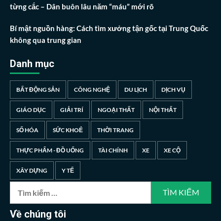
từng cắc – Dân buôn lâu năm “máu” mới rõ
Bí mật nguồn hàng: Cách tìm xưởng tận gốc tại Trung Quốc
không qua trung gian
Danh mục
BẤT ĐỘNG SẢN
CÔNG NGHỆ
DU LỊCH
DỊCH VỤ
GIÁO DỤC
GIẢI TRÍ
NGOẠI THẤT
NỘI THẤT
SỐ HÓA
SỨC KHOẺ
THỜI TRANG
THỰC PHẨM - ĐỒ UỐNG
TÀI CHÍNH
XE
XE CỘ
XÂY DỰNG
Y TẾ
Tìm
kiếm
cho:
Về chúng tôi