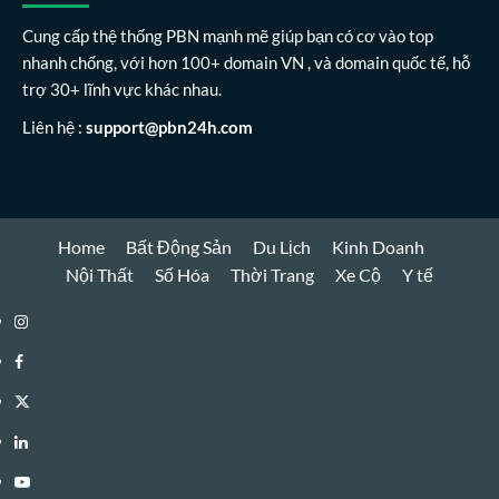
Cung cấp thệ thống PBN mạnh mẽ giúp bạn có cơ vào top
nhanh chống, với hơn 100+ domain VN , và domain quốc tế, hỗ
trợ 30+ lĩnh vực khác nhau.
Liên hệ :
support@pbn24h.com
Home
Bất Động Sản
Du Lịch
Kinh Doanh
Nội Thất
Số Hóa
Thời Trang
Xe Cộ
Y tế
Instagram
Facebook
Twitter
Linkedin
Youtube