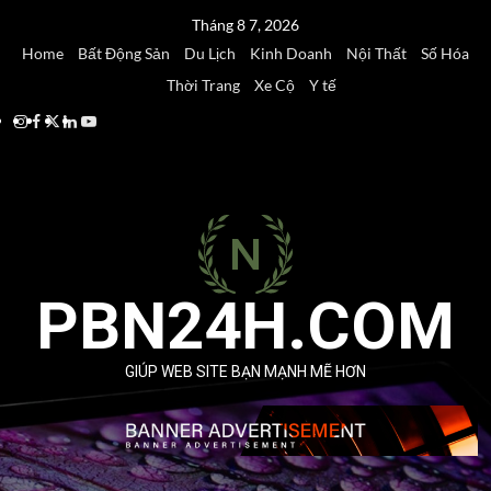
Skip
Tháng 8 7, 2026
to
Home
Bất Động Sản
Du Lịch
Kinh Doanh
Nội Thất
Số Hóa
content
Thời Trang
Xe Cộ
Y tế
Instagram
Facebook
Twitter
Linkedin
Youtube
PBN24H.COM
GIÚP WEB SITE BẠN MẠNH MẼ HƠN