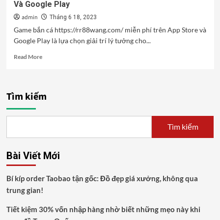
Và Google Play
admin
Tháng 6 18, 2023
Game bắn cá https://rr88wang.com/ miễn phí trên App Store và
Google Play là lựa chọn giải trí lý tưởng cho...
Read
Read More
more
about
Review
Các
Tìm kiếm
Game
Bắn
Cá
Tìm kiếm
Miễn
Phí
Trên
Bài Viết Mới
App
Store
Và
Bí kíp order Taobao tận gốc: Đồ đẹp giá xưởng, không qua
Google
trung gian!
Play
Tiết kiệm 30% vốn nhập hàng nhờ biết những mẹo này khi