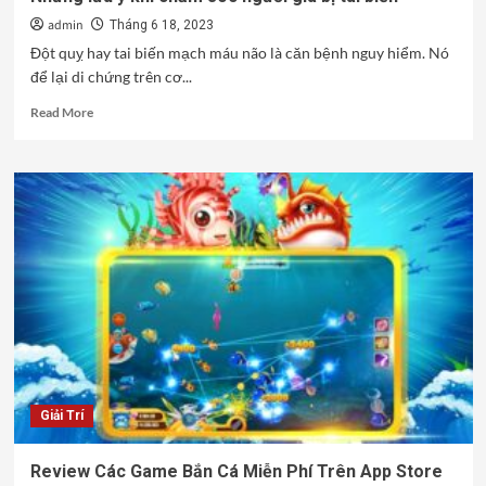
admin
Tháng 6 18, 2023
Đột quỵ hay tai biến mạch máu não là căn bệnh nguy hiểm. Nó
để lại di chứng trên cơ...
Read
Read More
more
about
Những
lưu
ý
khi
chăm
sóc
người
già
bị
tai
biến
Giải Trí
Review Các Game Bắn Cá Miễn Phí Trên App Store