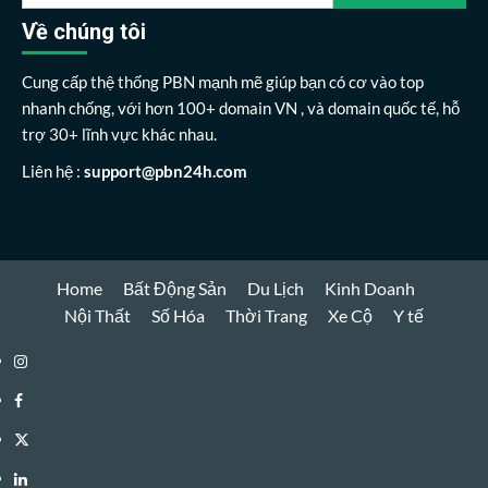
cho:
Về chúng tôi
Cung cấp thệ thống PBN mạnh mẽ giúp bạn có cơ vào top
nhanh chống, với hơn 100+ domain VN , và domain quốc tế, hỗ
trợ 30+ lĩnh vực khác nhau.
Liên hệ :
support@pbn24h.com
Home
Bất Động Sản
Du Lịch
Kinh Doanh
Nội Thất
Số Hóa
Thời Trang
Xe Cộ
Y tế
Instagram
Facebook
Twitter
Linkedin