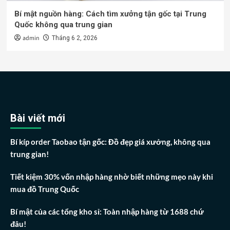
Bí mật nguồn hàng: Cách tìm xưởng tận gốc tại Trung
Quốc không qua trung gian
admin
Tháng 6 2, 2026
Bài viết mới
Bí kíp order Taobao tận gốc: Đồ đẹp giá xưởng, không qua
trung gian!
Tiết kiệm 30% vốn nhập hàng nhờ biết những mẹo này khi
mua đồ Trung Quốc
Bí mật của các tổng kho sỉ: Toàn nhập hàng từ 1688 chứ
đâu!