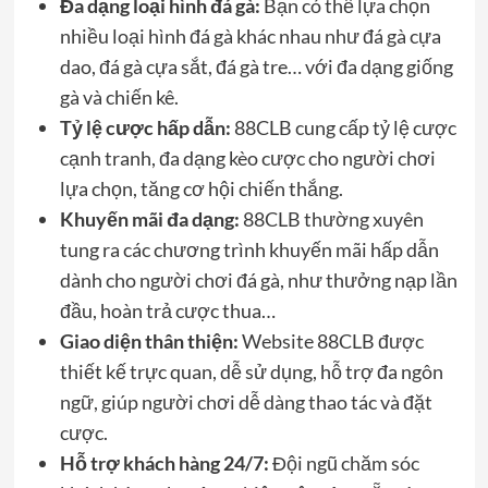
Đa dạng loại hình đá gà:
Bạn có thể lựa chọn
nhiều loại hình đá gà khác nhau như đá gà cựa
dao, đá gà cựa sắt, đá gà tre… với đa dạng giống
gà và chiến kê.
Tỷ lệ cược hấp dẫn:
88CLB cung cấp tỷ lệ cược
cạnh tranh, đa dạng kèo cược cho người chơi
lựa chọn, tăng cơ hội chiến thắng.
Khuyến mãi đa dạng:
88CLB thường xuyên
tung ra các chương trình khuyến mãi hấp dẫn
dành cho người chơi đá gà, như thưởng nạp lần
đầu, hoàn trả cược thua…
Giao diện thân thiện:
Website 88CLB được
thiết kế trực quan, dễ sử dụng, hỗ trợ đa ngôn
ngữ, giúp người chơi dễ dàng thao tác và đặt
cược.
Hỗ trợ khách hàng 24/7:
Đội ngũ chăm sóc