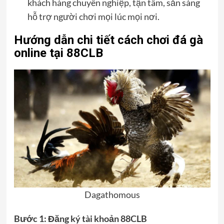
khách hàng chuyên nghiệp, tận tâm, sẵn sàng
hỗ trợ người chơi mọi lúc mọi nơi.
Hướng dẫn chi tiết cách chơi đá gà
online tại 88CLB
Dagathomous
Bước 1: Đăng ký tài khoản 88CLB