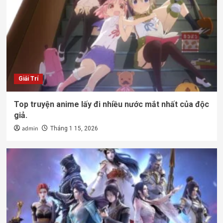
Giải Trí
Top truyện anime lấy đi nhiều nước mắt nhất của độc
giả.
admin
Tháng 1 15, 2026