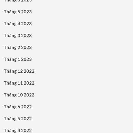
Tháng 5 2023
Tháng 4 2023
Tháng 3 2023
Tháng 2 2023
Tháng 1 2023
Tháng 12 2022
Tháng 11 2022
Tháng 10 2022
Tháng 6 2022
Tháng 5 2022
Tháng 4 2022