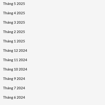
Tháng 5 2025
Tháng 4 2025
Tháng 3 2025
Tháng 2 2025
Tháng 1 2025
Tháng 12 2024
Tháng 11 2024
Tháng 10 2024
Tháng 9 2024
Tháng 7 2024
Tháng 6 2024