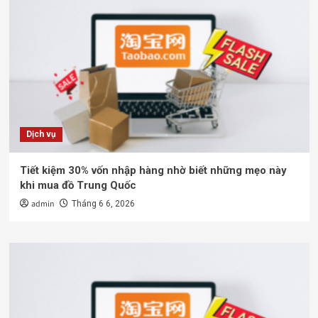
Dịch vụ
Tiết kiệm 30% vốn nhập hàng nhờ biết những mẹo này
khi mua đồ Trung Quốc
admin
Tháng 6 6, 2026