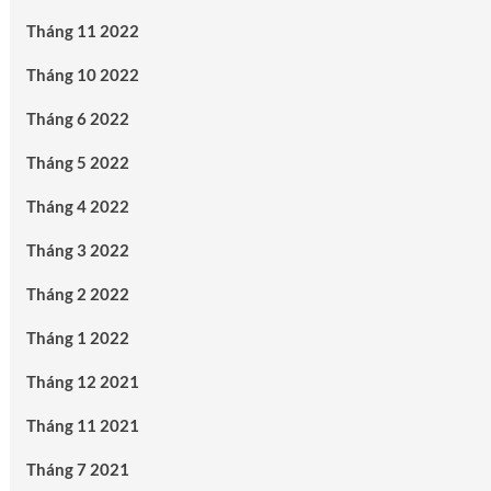
Tháng 11 2022
Tháng 10 2022
Tháng 6 2022
Tháng 5 2022
Tháng 4 2022
Tháng 3 2022
Tháng 2 2022
Tháng 1 2022
Tháng 12 2021
Tháng 11 2021
Tháng 7 2021