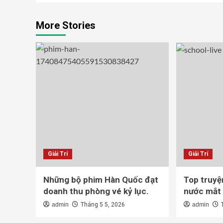
More Stories
Giải Trí
Giải Trí
Những bộ phim Hàn Quốc đạt
Top truyệ
doanh thu phòng vé kỷ lục.
nước mắt 
admin
Tháng 5 5, 2026
admin