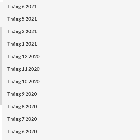
Tháng 6 2021
Tháng 5 2021
Tháng 2 2021
Tháng 1 2021
Tháng 12 2020
Tháng 11 2020
Tháng 10 2020
Tháng 9 2020
Tháng 8 2020
Tháng 7 2020
Tháng 6 2020