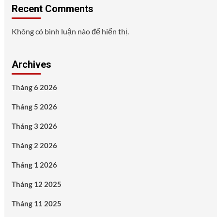
Recent Comments
Không có bình luận nào để hiển thị.
Archives
Tháng 6 2026
Tháng 5 2026
Tháng 3 2026
Tháng 2 2026
Tháng 1 2026
Tháng 12 2025
Tháng 11 2025