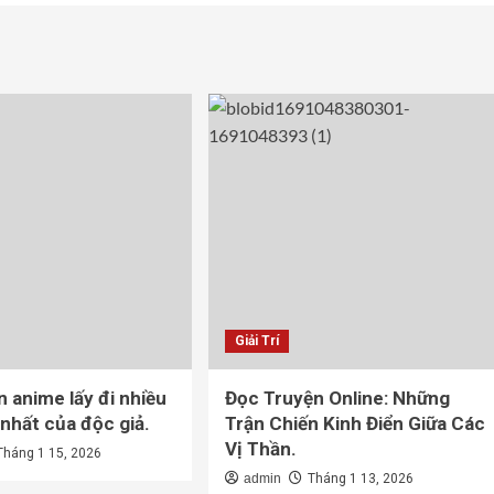
Giải Trí
n anime lấy đi nhiều
Đọc Truyện Online: Những
nhất của độc giả.
Trận Chiến Kinh Điển Giữa Các
Vị Thần.
Tháng 1 15, 2026
admin
Tháng 1 13, 2026