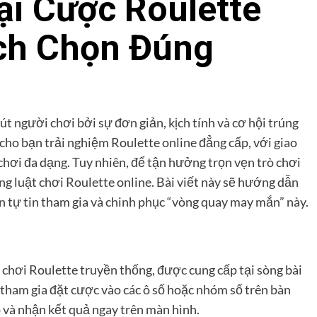
ại Cược Roulette
ch Chọn Đúng
hút người chơi bởi sự đơn giản, kịch tính và cơ hội trúng
ho bạn trải nghiệm Roulette online đẳng cấp, với giao
chơi đa dạng. Tuy nhiên, để tận hưởng trọn vẹn trò chơi
ng luật chơi Roulette online. Bài viết này sẽ hướng dẫn
ạn tự tin tham gia và chinh phục “vòng quay may mắn” này.
ò chơi Roulette truyền thống, được cung cấp tại sòng bài
tham gia đặt cược vào các ô số hoặc nhóm số trên bàn
 và nhận kết quả ngay trên màn hình.