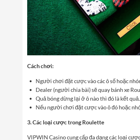
Cách chơi:
Người chơi đặt cược vào các ô số hoặc nhó
Dealer (người chia bài) sẽ quay bánh xe Ro
Quả bóng dừng lại ở ô nào thì đó là kết quả.
Nếu người chơi đặt cược vào ô đó hoặc nhó
3. Các loại cược trong Roulette
VIPWIN Casino cung cấp đa dạng các loại cược