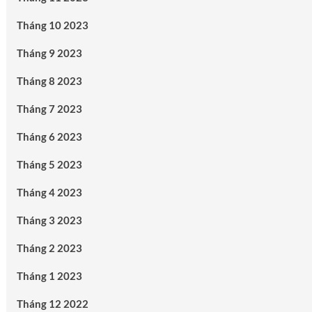
Tháng 10 2023
Tháng 9 2023
Tháng 8 2023
Tháng 7 2023
Tháng 6 2023
Tháng 5 2023
Tháng 4 2023
Tháng 3 2023
Tháng 2 2023
Tháng 1 2023
Tháng 12 2022