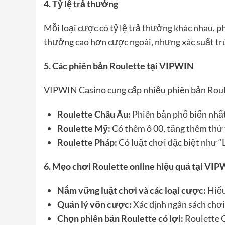
4. Tỷ lệ trả thưởng
Mỗi loại cược có tỷ lệ trả thưởng khác nhau, ph
thưởng cao hơn cược ngoài, nhưng xác suất tr
5. Các phiên bản Roulette tại VIPWIN
VIPWIN Casino cung cấp nhiều phiên bản Roul
Roulette Châu Âu:
Phiên bản phổ biến nhất,
Roulette Mỹ:
Có thêm ô 00, tăng thêm thử 
Roulette Pháp:
Có luật chơi đặc biệt như “L
6. Mẹo chơi Roulette online hiệu quả tại VI
Nắm vững luật chơi và các loại cược:
Hiểu
Quản lý vốn cược:
Xác định ngân sách chơi 
Chọn phiên bản Roulette có lợi:
Roulette C