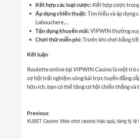
Kết hợp các loại cược:
Kết hợp cược trong
Áp dụng chiến thuật:
Tìm hiểu và áp dụng c
Labouchere,…
Tận dụng khuyến mãi:
VIPWIN thường xuyên
Chơi thử miễn phí:
Trước khi chơi bằng tiề
Kết luận
Roulette online tại VIPWIN Casino là một trò 
cơ hội trải nghiệm sòng bài trực tuyến đẳng c
hữu ích, bạn có thể tăng cơ hội chiến thắng và
Post
Previous:
KUBET Casino: Mẹo chơi casino hiệu quả, tăng tỷ lệ
navigation