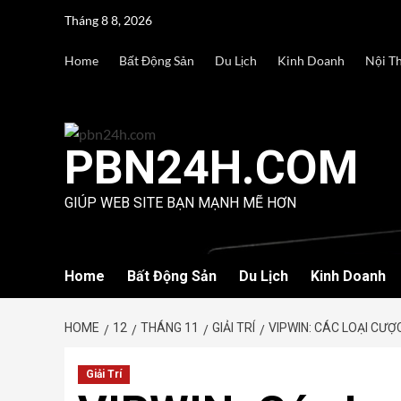
Skip
Tháng 8 8, 2026
to
content
Home
Bất Động Sản
Du Lịch
Kinh Doanh
Nội T
PBN24H.COM
GIÚP WEB SITE BẠN MẠNH MẼ HƠN
Home
Bất Động Sản
Du Lịch
Kinh Doanh
HOME
12
THÁNG 11
GIẢI TRÍ
VIPWIN: CÁC LOẠI CƯ
Giải Trí