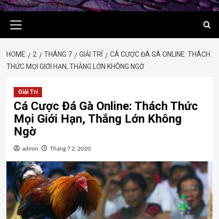
Primary
Menu
HOME
2
THÁNG 7
GIẢI TRÍ
CÁ CƯỢC ĐÁ GÀ ONLINE: THÁCH
THỨC MỌI GIỚI HẠN, THẮNG LỚN KHÔNG NGỜ
Giải Trí
Cá Cược Đá Gà Online: Thách Thức
Mọi Giới Hạn, Thắng Lớn Không
Ngờ
admin
Tháng 7 2, 2020