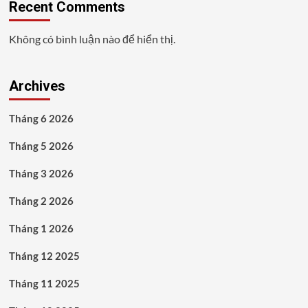
Recent Comments
Không có bình luận nào để hiển thị.
Archives
Tháng 6 2026
Tháng 5 2026
Tháng 3 2026
Tháng 2 2026
Tháng 1 2026
Tháng 12 2025
Tháng 11 2025