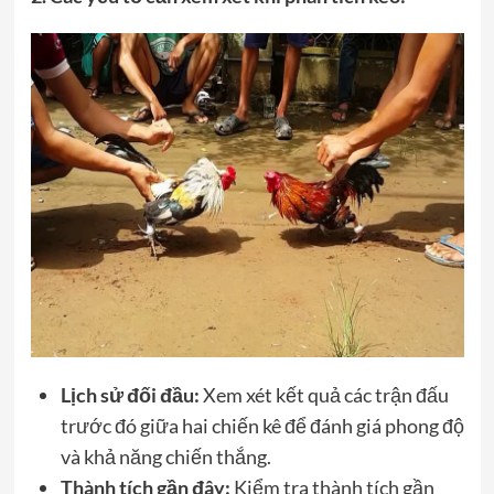
Lịch sử đối đầu:
Xem xét kết quả các trận đấu
trước đó giữa hai chiến kê để đánh giá phong độ
và khả năng chiến thắng.
Thành tích gần đây:
Kiểm tra thành tích gần