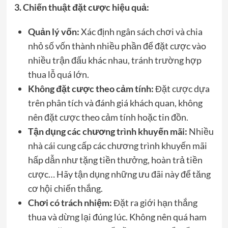
3. Chiến thuật đặt cược hiệu quả:
Quản lý vốn:
Xác định ngân sách chơi và chia
nhỏ số vốn thành nhiều phần để đặt cược vào
nhiều trận đấu khác nhau, tránh trường hợp
thua lỗ quá lớn.
Không đặt cược theo cảm tính:
Đặt cược dựa
trên phân tích và đánh giá khách quan, không
nên đặt cược theo cảm tính hoặc tin đồn.
Tận dụng các chương trình khuyến mãi:
Nhiều
nhà cái cung cấp các chương trình khuyến mãi
hấp dẫn như tặng tiền thưởng, hoàn trả tiền
cược… Hãy tận dụng những ưu đãi này để tăng
cơ hội chiến thắng.
Chơi có trách nhiệm:
Đặt ra giới hạn thắng
thua và dừng lại đúng lúc. Không nên quá ham