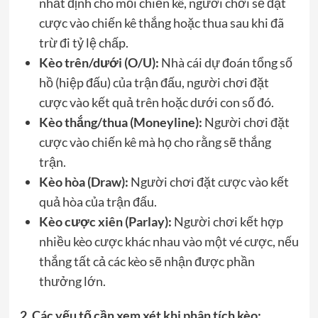
nhất định cho mỗi chiến kê, người chơi sẽ đặt
cược vào chiến kê thắng hoặc thua sau khi đã
trừ đi tỷ lệ chấp.
Kèo trên/dưới (O/U):
Nhà cái dự đoán tổng số
hồ (hiệp đấu) của trận đấu, người chơi đặt
cược vào kết quả trên hoặc dưới con số đó.
Kèo thắng/thua (Moneyline):
Người chơi đặt
cược vào chiến kê mà họ cho rằng sẽ thắng
trận.
Kèo hòa (Draw):
Người chơi đặt cược vào kết
quả hòa của trận đấu.
Kèo cược xiên (Parlay):
Người chơi kết hợp
nhiều kèo cược khác nhau vào một vé cược, nếu
thắng tất cả các kèo sẽ nhận được phần
thưởng lớn.
2. Các yếu tố cần xem xét khi phân tích kèo: