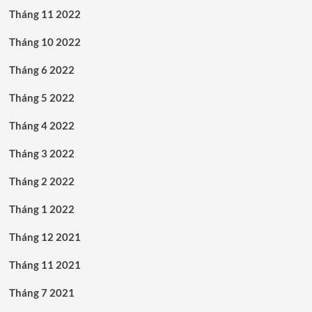
Tháng 11 2022
Tháng 10 2022
Tháng 6 2022
Tháng 5 2022
Tháng 4 2022
Tháng 3 2022
Tháng 2 2022
Tháng 1 2022
Tháng 12 2021
Tháng 11 2021
Tháng 7 2021