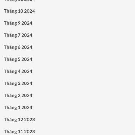
Tháng 10 2024
Tháng 9 2024
Tháng 7 2024
Tháng 6 2024
Tháng 5 2024
Tháng 4 2024
Tháng 3 2024
Tháng 2 2024
Tháng 1 2024
Tháng 12 2023
Tháng 11 2023