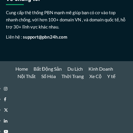
Cung cấp thệ thống PBN mạnh mẽ giúp bạn có cơ vào top
nhanh chống, với hơn 100+ domain VN , và domain quốc tế, hỗ
trợ 30+ lĩnh vực khác nhau.
Liên hệ :
support@pbn24h.com
Home
Bất Động Sản
Du Lịch
Kinh Doanh
Nội Thất
Số Hóa
Thời Trang
Xe Cộ
Y tế
Instagram
Facebook
Twitter
Linkedin
Youtube