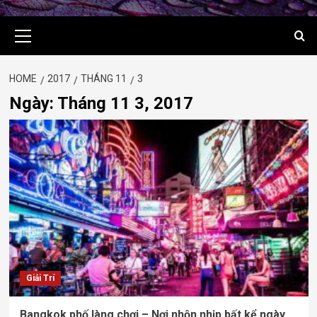
Primary
Menu
HOME
2017
THÁNG 11
3
Ngày:
Tháng 11 3, 2017
Giải Trí
Bangkok phố làng chơi – Nơi nhộn nhịp bất kể ngày