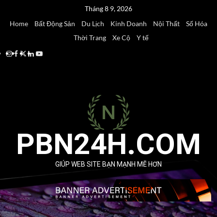
Skip
Tháng 8 9, 2026
to
Home
Bất Động Sản
Du Lịch
Kinh Doanh
Nội Thất
Số Hóa
content
Thời Trang
Xe Cộ
Y tế
Instagram
Facebook
Twitter
Linkedin
Youtube
PBN24H.COM
GIÚP WEB SITE BẠN MẠNH MẼ HƠN