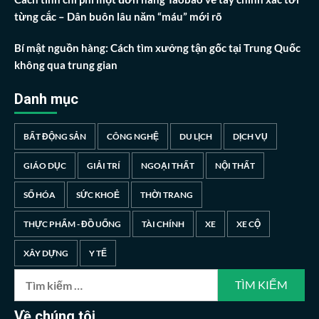
từng cắc – Dân buôn lâu năm “máu” mới rõ
Bí mật nguồn hàng: Cách tìm xưởng tận gốc tại Trung Quốc
không qua trung gian
Danh mục
BẤT ĐỘNG SẢN
CÔNG NGHỆ
DU LỊCH
DỊCH VỤ
GIÁO DỤC
GIẢI TRÍ
NGOẠI THẤT
NỘI THẤT
SỐ HÓA
SỨC KHOẺ
THỜI TRANG
THỰC PHẨM - ĐỒ UỐNG
TÀI CHÍNH
XE
XE CỘ
XÂY DỰNG
Y TẾ
Tìm
kiếm
cho:
Về chúng tôi