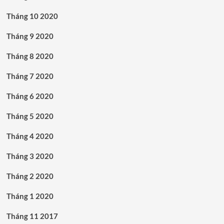
Tháng 10 2020
Tháng 9 2020
Tháng 8 2020
Tháng 7 2020
Tháng 6 2020
Tháng 5 2020
Tháng 4 2020
Tháng 3 2020
Tháng 2 2020
Tháng 1 2020
Tháng 11 2017