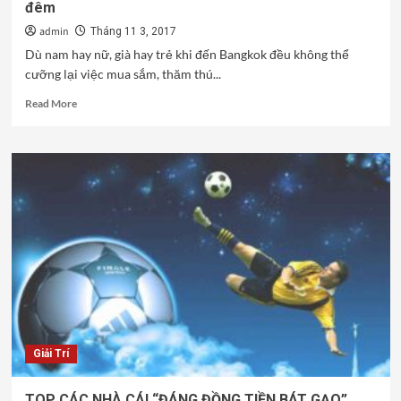
đêm
admin
Tháng 11 3, 2017
Dù nam hay nữ, già hay trẻ khi đến Bangkok đều không thể
cưỡng lại việc mua sắm, thăm thú...
Read
Read More
more
about
Bangkok
phố
làng
chơi
–
Nơi
nhộn
nhịp
bất
kể
ngày
đêm
Giải Trí
TOP CÁC NHÀ CÁI “ĐÁNG ĐỒNG TIỀN BÁT GẠO”