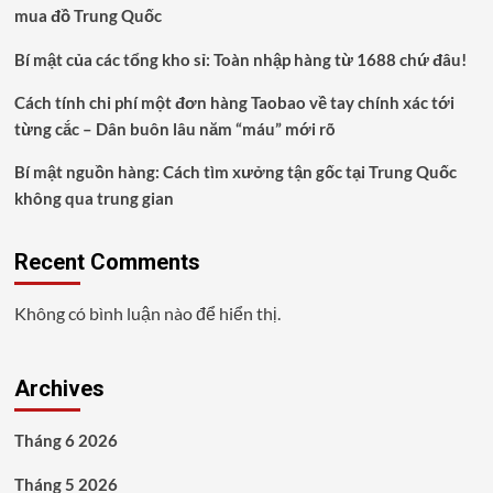
mua đồ Trung Quốc
Bí mật của các tổng kho sỉ: Toàn nhập hàng từ 1688 chứ đâu!
Cách tính chi phí một đơn hàng Taobao về tay chính xác tới
từng cắc – Dân buôn lâu năm “máu” mới rõ
Bí mật nguồn hàng: Cách tìm xưởng tận gốc tại Trung Quốc
không qua trung gian
Recent Comments
Không có bình luận nào để hiển thị.
Archives
Tháng 6 2026
Tháng 5 2026