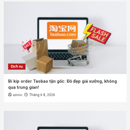
Dịch vụ
Bí kíp order Taobao tận gốc: Đồ đẹp giá xưởng, không
qua trung gian!
admin
Tháng 6 8, 2026