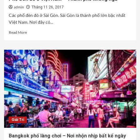
admin
Tháng 11 26, 2017
Các phố đèn đỏ ở Sài Gòn. Sài Gòn là thành phố lớn bậc nhất
Việt Nam. Nơi đây có...
Read
Read More
more
about
Phố
đèn
đỏ
ở
Việt
Nam
–
Thành
phố
không
ngủ
Giải Trí
Bangkok phố làng chơi – Nơi nhộn nhịp bất kể ngày