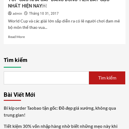
NHẤT HIỆN NAY￼
admin
Tháng 10 31, 2017
World Cup và các giải lớn sắp diễn ra có lẽ người chơi đam mê
bộ môn thể thao vua...
Read
Read More
more
about
TOP
CÁC
Tìm kiếm
NHÀ
CÁI
“ĐÁNG
Tìm kiếm
ĐỒNG
TIỀN
BÁT
Bài Viết Mới
GẠO”
NHẤT
HIỆN
Bí kíp order Taobao tận gốc: Đồ đẹp giá xưởng, không qua
NAY
trung gian!
￼
Tiết kiệm 30% vốn nhập hàng nhờ biết những mẹo này khi