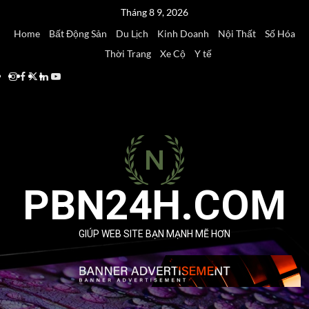
Skip
Tháng 8 9, 2026
to
Home
Bất Động Sản
Du Lịch
Kinh Doanh
Nội Thất
Số Hóa
content
Thời Trang
Xe Cộ
Y tế
Instagram
Facebook
Twitter
Linkedin
Youtube
PBN24H.COM
GIÚP WEB SITE BẠN MẠNH MẼ HƠN