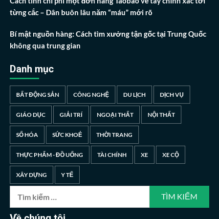
Cách tính chi phí một đơn hàng Taobao về tay chính xác tới
từng cắc – Dân buôn lâu năm “máu” mới rõ
Bí mật nguồn hàng: Cách tìm xưởng tận gốc tại Trung Quốc
không qua trung gian
Danh mục
BẤT ĐỘNG SẢN
CÔNG NGHỆ
DU LỊCH
DỊCH VỤ
GIÁO DỤC
GIẢI TRÍ
NGOẠI THẤT
NỘI THẤT
SỐ HÓA
SỨC KHOẺ
THỜI TRANG
THỰC PHẨM - ĐỒ UỐNG
TÀI CHÍNH
XE
XE CỘ
XÂY DỰNG
Y TẾ
Tìm
kiếm
cho:
Về chúng tôi