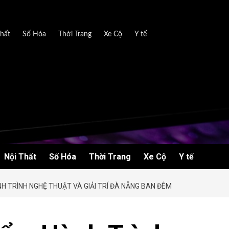
hất
Số Hóa
Thời Trang
Xe Cộ
Y tế
Nội Thất
Số Hóa
Thời Trang
Xe Cộ
Y tế
H TRÌNH NGHỆ THUẬT VÀ GIẢI TRÍ ĐÀ NẴNG BAN ĐÊM