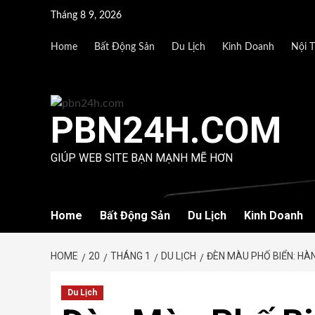
Skip
Tháng 8 9, 2026
to
content
Home
Bất Động Sản
Du Lịch
Kinh Doanh
Nội T
PBN24H.COM
GIÚP WEB SITE BẠN MẠNH MẼ HƠN
Home
Bất Động Sản
Du Lịch
Kinh Doanh
HOME
20
THÁNG 1
DU LỊCH
ĐÈN MÀU PHỐ BIỂN: HÀN
Du Lịch