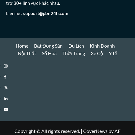
trợ 30+ lĩnh vực khác nhau.
Liên hệ :
support@pbn24h.com
Home
Bất Động Sản
Du Lịch
Kinh Doanh
Nội Thất
Số Hóa
Thời Trang
Xe Cộ
Y tế
Instagram
Facebook
Twitter
Linkedin
Youtube
Copyright © All rights reserved.
|
CoverNews
by AF