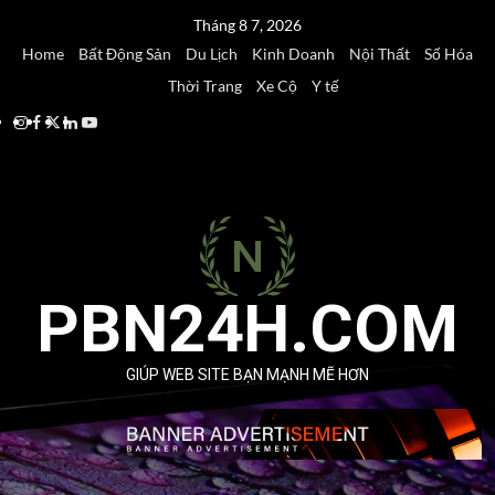
Skip
Tháng 8 7, 2026
to
Home
Bất Động Sản
Du Lịch
Kinh Doanh
Nội Thất
Số Hóa
content
Thời Trang
Xe Cộ
Y tế
Instagram
Facebook
Twitter
Linkedin
Youtube
PBN24H.COM
GIÚP WEB SITE BẠN MẠNH MẼ HƠN