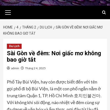
Primary
Menu
HOME
4
THÁNG 2
DU LỊCH
SÀI GÒN VỀ ĐÊM: NƠI GIẤC MƠ
KHÔNG BAO GIỜ TẮT
Du Lịch
Sài Gòn về đêm: Nơi giấc mơ không
bao giờ tắt
admin
Tháng 2 4, 2025
Phố Tây Bùi Viện, hay còn được biết đến với tên
gọi phố đi bộ Bùi Viện, là một con phố ngắn nằm ở
trung tâm Quận 1, TP. Hồ Chí Minh
호치민불건마
.
Với không khí sôi động, náo nhiệt về đêm cùng sự
đa dạng về văn hóa và ẩm thực, nơi đây từ lâu đã