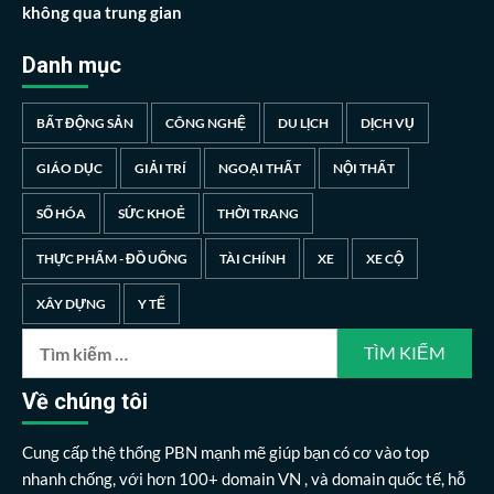
không qua trung gian
Danh mục
BẤT ĐỘNG SẢN
CÔNG NGHỆ
DU LỊCH
DỊCH VỤ
GIÁO DỤC
GIẢI TRÍ
NGOẠI THẤT
NỘI THẤT
SỐ HÓA
SỨC KHOẺ
THỜI TRANG
THỰC PHẨM - ĐỒ UỐNG
TÀI CHÍNH
XE
XE CỘ
XÂY DỰNG
Y TẾ
Tìm
kiếm
cho:
Về chúng tôi
Cung cấp thệ thống PBN mạnh mẽ giúp bạn có cơ vào top
nhanh chống, với hơn 100+ domain VN , và domain quốc tế, hỗ