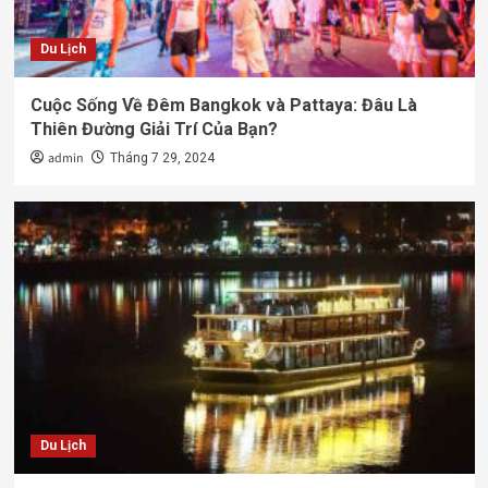
Du Lịch
Cuộc Sống Về Đêm Bangkok và Pattaya: Đâu Là
Thiên Đường Giải Trí Của Bạn?
admin
Tháng 7 29, 2024
Du Lịch