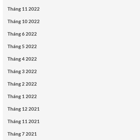
Tháng 11 2022
Tháng 10 2022
Tháng 6 2022
Tháng 5 2022
Tháng 4 2022
Tháng 3 2022
Tháng 2 2022
Tháng 1 2022
Tháng 12 2021
Tháng 11 2021
Tháng 7 2021