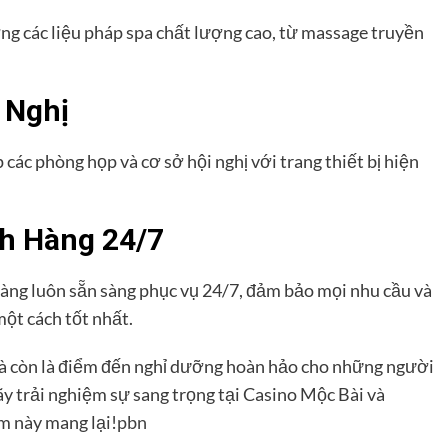
ng các liệu pháp spa chất lượng cao, từ massage truyền
 Nghị
các phòng họp và cơ sở hội nghị với trang thiết bị hiện
h Hàng 24/7
àng luôn sẵn sàng phục vụ 24/7, đảm bảo mọi nhu cầu và
t cách tốt nhất.
, mà còn là điểm đến nghỉ dưỡng hoàn hảo cho những người
ãy trải nghiệm sự sang trọng tại Casino Mộc Bài và
m này mang lại!
pbn