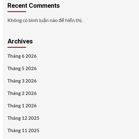
Recent Comments
Không có bình luận nào để hiển thị.
Archives
Tháng 6 2026
Tháng 5 2026
Tháng 3 2026
Tháng 2 2026
Tháng 1 2026
Tháng 12 2025
Tháng 11 2025