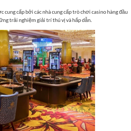
c cung cấp bởi các nhà cung cấp trò chơi casino hàng đầu
g trải nghiệm giải trí thú vị và hấp dẫn.