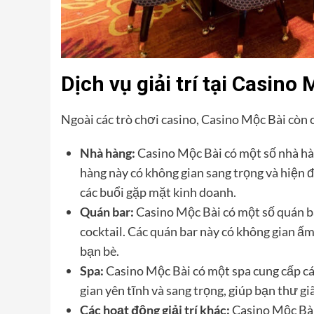
Dịch vụ giải trí tại Casino
Ngoài các trò chơi casino, Casino Mộc Bài còn c
Nhà hàng:
Casino Mộc Bài có một số nhà hàn
hàng này có không gian sang trọng và hiện đạ
các buổi gặp mặt kinh doanh.
Quán bar:
Casino Mộc Bài có một số quán bar
cocktail. Các quán bar này có không gian ấm
bạn bè.
Spa:
Casino Mộc Bài có một spa cung cấp cá
gian yên tĩnh và sang trọng, giúp bạn thư gi
Các hoạt động giải trí khác:
Casino Mộc Bài 