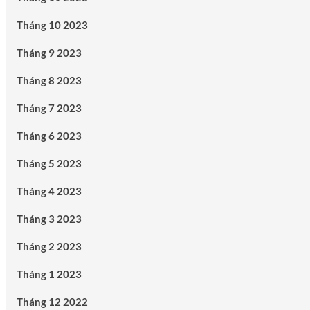
Tháng 10 2023
Tháng 9 2023
Tháng 8 2023
Tháng 7 2023
Tháng 6 2023
Tháng 5 2023
Tháng 4 2023
Tháng 3 2023
Tháng 2 2023
Tháng 1 2023
Tháng 12 2022