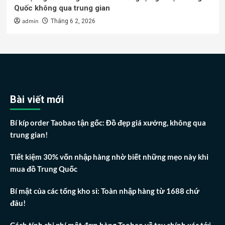
Quốc không qua trung gian
admin
Tháng 6 2, 2026
Bài viết mới
Bí kíp order Taobao tận gốc: Đồ đẹp giá xưởng, không qua
trung gian!
Tiết kiệm 30% vốn nhập hàng nhờ biết những mẹo này khi
mua đồ Trung Quốc
Bí mật của các tổng kho sỉ: Toàn nhập hàng từ 1688 chứ
đâu!
Cách tính chi phí một đơn hàng Taobao về tay chính xác tới