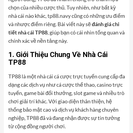
chọn của nhiều cược thủ. Tuy nhiên, như bất kỳ
nhà cái nào khác,
tp88.navy
cũng có những ưu điểm
và nhược điểm riêng. Bài viết này sẽ
đánh giá chi
tiết nhà cái TP88
, giúp bạn có cái nhìn tổng quan và
chính xác về nền tảng này.
1. Giới Thiệu Chung Về Nhà Cái
TP88
TP88 là một nhà cái cá cược trực tuyến cung cấp đa
dạng các dịch vụ như cá cược thể thao, casino trực
tuyến, game bài đổi thưởng, slot game và nhiều trò
chơi giải trí khác. Với giao diện thân thiện, hệ
thống bảo mật cao và dịch vụ khách hàng chuyên
nghiệp, TP88 đã và đang nhận được sự tin tưởng
từ cộng đồng người chơi.