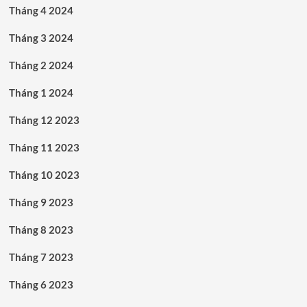
Tháng 4 2024
Tháng 3 2024
Tháng 2 2024
Tháng 1 2024
Tháng 12 2023
Tháng 11 2023
Tháng 10 2023
Tháng 9 2023
Tháng 8 2023
Tháng 7 2023
Tháng 6 2023