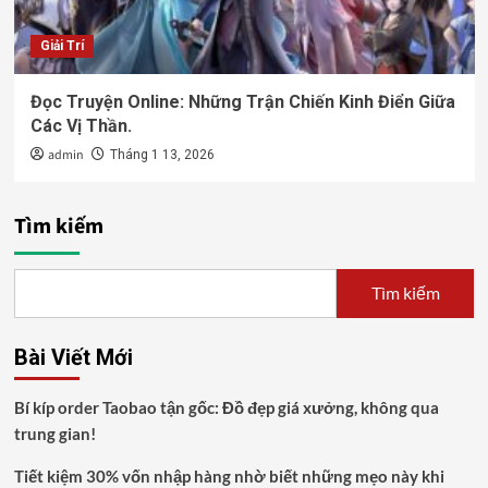
Giải Trí
Đọc Truyện Online: Những Trận Chiến Kinh Điển Giữa
Các Vị Thần.
admin
Tháng 1 13, 2026
Tìm kiếm
Tìm kiếm
Bài Viết Mới
Bí kíp order Taobao tận gốc: Đồ đẹp giá xưởng, không qua
trung gian!
Tiết kiệm 30% vốn nhập hàng nhờ biết những mẹo này khi