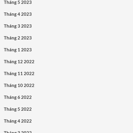
Tháng 5 2023
Tháng 4 2023
Tháng 3 2023
Tháng 2 2023
Tháng 1 2023
Tháng 12 2022
Tháng 11 2022
Tháng 10 2022
Tháng 6 2022
Tháng 5 2022
Tháng 4 2022
Tháng 3 2022