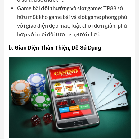
Game bài đổi thưởng và slot game
: TP88 sở
hữu một kho game bài và slot game phong phú
với giao diện đẹp mắt, luật chơi đơn giản, phù
hợp với mọi đối tượng người chơi.
b. Giao Diện Thân Thiện, Dễ Sử Dụng