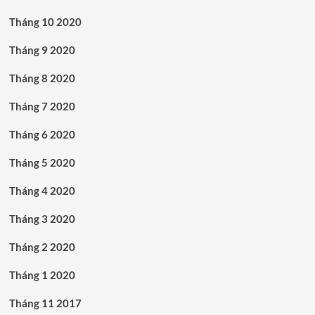
Tháng 10 2020
Tháng 9 2020
Tháng 8 2020
Tháng 7 2020
Tháng 6 2020
Tháng 5 2020
Tháng 4 2020
Tháng 3 2020
Tháng 2 2020
Tháng 1 2020
Tháng 11 2017