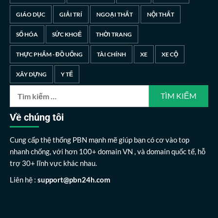
GIÁO DỤC
GIẢI TRÍ
NGOẠI THẤT
NỘI THẤT
SỐ HÓA
SỨC KHOẺ
THỜI TRANG
THỰC PHẨM - ĐỒ UỐNG
TÀI CHÍNH
XE
XE CỘ
XÂY DỰNG
Y TẾ
Về chúng tôi
Cung cấp thệ thống PBN mạnh mẽ giúp bạn có cơ vào top
nhanh chống, với hơn 100+ domain VN , và domain quốc tế, hỗ
trợ 30+ lĩnh vực khác nhau.
Liên hệ :
support@pbn24h.com