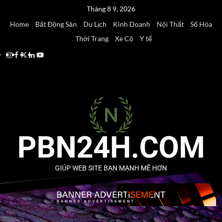
Tháng 8 9, 2026
Home
Bất Động Sản
Du Lịch
Kinh Doanh
Nội Thất
Số Hóa
Thời Trang
Xe Cộ
Y tế
PBN24H.COM
GIÚP WEB SITE BẠN MẠNH MẼ HƠN