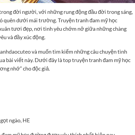
 trong đời người, với những rung động đầu đời trong sáng,
hó quên dưới mái trường. Truyện tranh đam mỹ học
 xuân tươi đẹp, nơi tình yêu chớm nở giữa những chàng
êu và đầy xúc động.
anhdaocuteo
và muốn tìm kiếm những câu chuyện tình
a bài viết này. Dưới đây là top truyện tranh đam mỹ học
ơng nhớ” cho độc giả.
ngọt ngào, HE
h đam mỹ học đường được yêu thích nhất hiện nay.