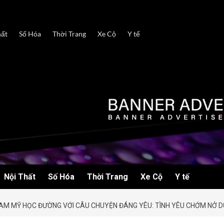
hất
Số Hóa
Thời Trang
Xe Cộ
Y tế
Nội Thất
Số Hóa
Thời Trang
Xe Cộ
Y tế
M MỸ HỌC ĐƯỜNG VỚI CÂU CHUYỆN ĐÁNG YÊU: TÌNH YÊU CHỚM NỞ D