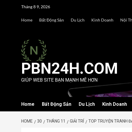
Skip
Tháng 8 9, 2026
to
content
Home
Bất Động Sản
Du Lịch
Kinh Doanh
Nội T
PBN24H.COM
GIÚP WEB SITE BẠN MẠNH MẼ HƠN
Home
Bất Động Sản
Du Lịch
Kinh Doanh
HOME
30
THÁNG 11
GIẢI TRÍ
TOP TRUYỆN TRANH ĐA