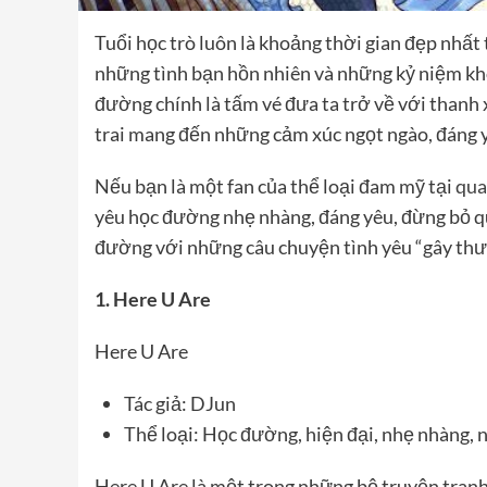
Tuổi học trò luôn là khoảng thời gian đẹp nhất
những tình bạn hồn nhiên và những kỷ niệm k
đường chính là tấm vé đưa ta trở về với thanh
trai mang đến những cảm xúc ngọt ngào, đáng y
Nếu bạn là một fan của thể loại đam mỹ tại
qua
yêu học đường nhẹ nhàng, đáng yêu, đừng bỏ qu
đường với những câu chuyện tình yêu “gây thư
1. Here U Are
Here U Are
Tác giả: DJun
Thể loại: Học đường, hiện đại, nhẹ nhàng, 
Here U Are là một trong những bộ truyện tran