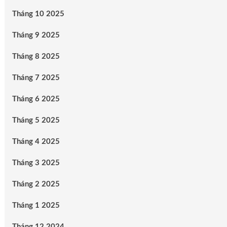
Tháng 10 2025
Tháng 9 2025
Tháng 8 2025
Tháng 7 2025
Tháng 6 2025
Tháng 5 2025
Tháng 4 2025
Tháng 3 2025
Tháng 2 2025
Tháng 1 2025
Tháng 12 2024