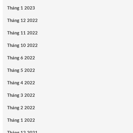
Tháng 1 2023
Tháng 12 2022
Tháng 11 2022
Tháng 10 2022
Tháng 6 2022
Tháng 5 2022
Tháng 4 2022
Tháng 3 2022
Tháng 2 2022
Tháng 1 2022
Tháng 12 2021