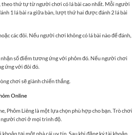
 theo thứ tự từ người chơi có lá bài cao nhất. Mỗi người
ánh 1 lá bài ra giữa bàn, lượt thứ hai được đánh 2 lá bài
hoặc các đôi. Nếu người chơi không có lá bài nào để đánh,
 nhận số điểm tương ứng với phỏm đó. Nếu người chơi
g ứng với đôi đó.
òng chơi sẽ giành chiến thắng.
Phỏm Online
e, Phỏm Liêng là một lựa chọn phù hợp cho bạn. Trò chơi
 người chơi ở mọi trình độ.
khoản tại một nhà cái uy tín. Sau khi đăng ký tài khoản,