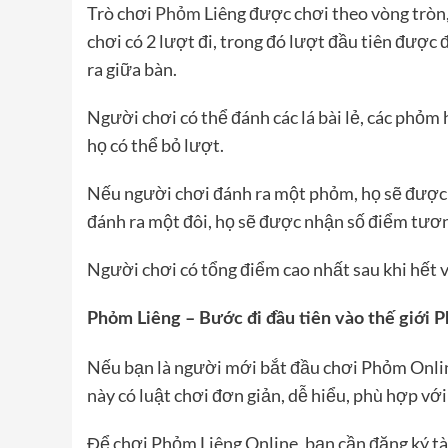
Trò chơi
Phỏm
Liêng được chơi theo vòng tròn,
chơi có 2 lượt đi, trong đó lượt đầu tiên được đ
ra giữa bàn.
Người chơi có thể đánh các lá bài lẻ, các phỏm 
họ có thể bỏ lượt.
Nếu người chơi đánh ra một phỏm, họ sẽ được
đánh ra một đôi, họ sẽ được nhận số điểm tươn
Người chơi có tổng điểm cao nhất sau khi hết v
Phỏm Liêng – Bước đi đầu tiên vào thế giới 
Nếu bạn là người mới bắt đầu chơi Phỏm Onlin
này có luật chơi đơn giản, dễ hiểu, phù hợp với
Để chơi Phỏm Liêng Online, bạn cần đăng ký tài 