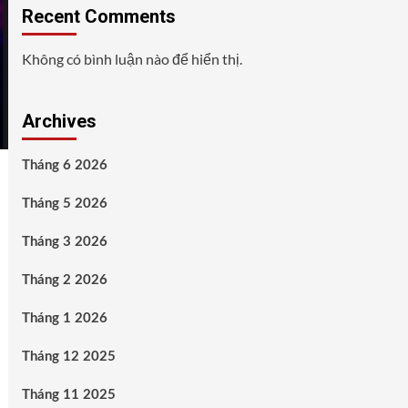
Recent Comments
Không có bình luận nào để hiển thị.
Archives
Tháng 6 2026
Tháng 5 2026
Tháng 3 2026
Tháng 2 2026
Tháng 1 2026
Tháng 12 2025
Tháng 11 2025