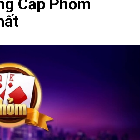
ung Cấp Phỏm
hất