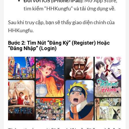
Đối với iOS (iPhone/iPad):
Mở App Store,
tìm kiếm “HHKungfu” và tải ứng dụng về.
Sau khi truy cập, bạn sẽ thấy giao diện chính của
HHKungfu.
Bước 2: Tìm Nút “Đăng Ký” (Register) Hoặc
“Đăng Nhập” (Login)