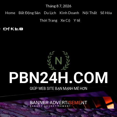
Skip
Tháng 8 7, 2026
to
Home
Bất Động Sản
Du Lịch
Kinh Doanh
Nội Thất
Số Hóa
content
Thời Trang
Xe Cộ
Y tế
Instagram
Facebook
Twitter
Linkedin
Youtube
PBN24H.COM
GIÚP WEB SITE BẠN MẠNH MẼ HƠN