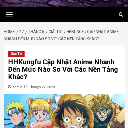
Primary
Menu
HOME
27
THÁNG 5
GIẢI TRÍ
HHKUNGFU CẬP NHẬT ANIME
NHANH ĐẾN MỨC NÀO SO VỚI CÁC NỀN TẢNG KHÁC?
Giải Trí
HHKungfu Cập Nhật Anime Nhanh
Đến Mức Nào So Với Các Nền Tảng
Khác?
admin
Tháng 5 27, 2025