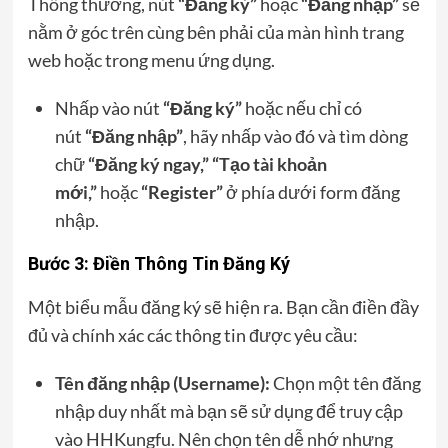
Thông thường, nút
“Đăng ký”
hoặc
“Đăng nhập”
sẽ
nằm ở góc trên cùng bên phải của màn hình trang
web hoặc trong menu ứng dụng.
Nhấp vào nút
“Đăng ký”
hoặc nếu chỉ có
nút
“Đăng nhập”
, hãy nhấp vào đó và tìm dòng
chữ
“Đăng ký ngay,” “Tạo tài khoản
mới,”
hoặc
“Register”
ở phía dưới form đăng
nhập.
Bước 3: Điền Thông Tin Đăng Ký
Một biểu mẫu đăng ký sẽ hiện ra. Bạn cần điền đầy
đủ và chính xác các thông tin được yêu cầu:
Tên đăng nhập (Username):
Chọn một tên đăng
nhập duy nhất mà bạn sẽ sử dụng để truy cập
vào HHKungfu. Nên chọn tên dễ nhớ nhưng