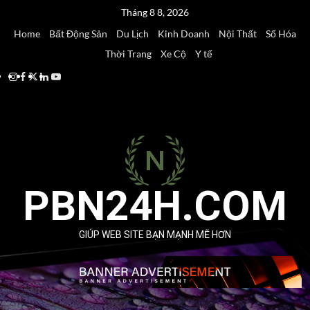
Skip
Tháng 8 8, 2026
to
Home
Bất Động Sản
Du Lịch
Kinh Doanh
Nội Thất
Số Hóa
content
Thời Trang
Xe Cộ
Y tế
Instagram
Facebook
Twitter
Linkedin
Youtube
PBN24H.COM
GIÚP WEB SITE BẠN MẠNH MẼ HƠN