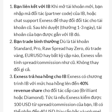
Bạn liên kết với IB
Khi mở tài khoản mới, bạn
nhập mã đối tác (partner code) của IB, hoặc
chat support Exness để thay đổi đối tác cho tài
khoản cũ. Sau khi duyệt (thường 1-3 ngày), tài
khoản của bạn được gắn với IB đó.
Bạn trade bình thường
Dù là tài khoản
Standard, Pro, Raw Spread hay Zero, dù trade
vàng, EURUSD hay bất kỳ cặp nào, Exness vẫn
tính spread/commission như cũ. Không thay
đổi gì cả.
Exness trả hoa hồng cho IB
Exness có chương
trình IB với mức hoa hồng lên đến
40%
revenue share
cho đối tác cấp cao (Brilliant
hoặc Diamond). Tức là nếu Exness kiếm được
100 USD từ spread/commission của bạn, IB có
thể nhận đến 40 USD (tùy cấp bậc và volume).