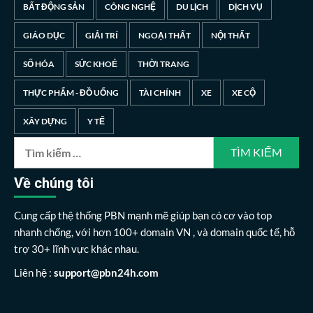
BẤT ĐỘNG SẢN
CÔNG NGHỆ
DU LỊCH
DỊCH VỤ
GIÁO DỤC
GIẢI TRÍ
NGOẠI THẤT
NỘI THẤT
SỐ HÓA
SỨC KHOẺ
THỜI TRANG
THỰC PHẨM - ĐỒ UỐNG
TÀI CHÍNH
XE
XE CỘ
XÂY DỰNG
Y TẾ
Tìm
kiếm
cho:
Về chúng tôi
Cung cấp thệ thống PBN mạnh mẽ giúp bạn có cơ vào top
nhanh chống, với hơn 100+ domain VN , và domain quốc tế, hỗ
trợ 30+ lĩnh vực khác nhau.
Liên hệ :
support@pbn24h.com