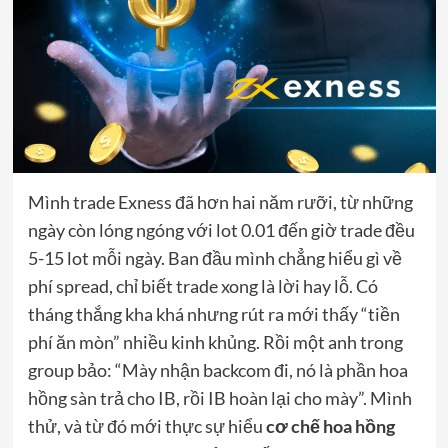
Mình trade Exness đã hơn hai năm rưỡi, từ những
ngày còn lóng ngóng với lot 0.01 đến giờ trade đều
5-15 lot mỗi ngày. Ban đầu mình chẳng hiểu gì về
phí spread, chỉ biết trade xong là lời hay lỗ. Có
tháng thắng kha khá nhưng rút ra mới thấy “tiền
phí ăn mòn” nhiều kinh khủng. Rồi một anh trong
group bảo: “Mày nhận backcom đi, nó là phần hoa
hồng sàn trả cho IB, rồi IB hoàn lại cho mày”. Mình
thử, và từ đó mới thực sự hiểu
cơ chế hoa hồng