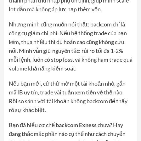
thành phần thu nhập phụ ổn định, giúp mình scale
lot dần mà không áp lực nạp thêm vốn.
Nhưng mình cũng muốn nói thật: backcom chỉ là
công cụ giảm chi phí. Nếu hệ thống trade của bạn
kém, thua nhiều thì dù hoàn cao cũng không cứu
nổi. Mình vẫn giữ nguyên tắc: rủi ro tối đa 1-2%
mỗi lệnh, luôn có stop loss, và không ham trade quá
volume khả năng kiểm soát.
Nếu bạn mới, cứ thử mở một tài khoản nhỏ, gắn
mã IB uy tín, trade vài tuần xem tiền về thế nào.
Rồi so sánh với tài khoản không backcom để thấy
rõ sự khác biệt.
Bạn đã hiểu cơ chế
backcom Exness
chưa? Hay
đang thắc mắc phần nào cụ thể như cách chuyển