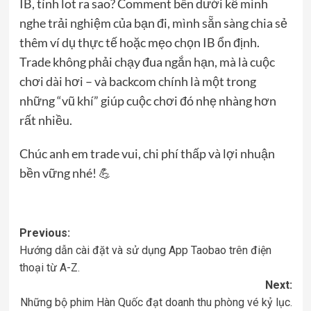
IB, tính lot ra sao? Comment bên dưới kể mình
nghe trải nghiệm của bạn đi, mình sẵn sàng chia sẻ
thêm ví dụ thực tế hoặc mẹo chọn IB ổn định.
Trade không phải chạy đua ngắn hạn, mà là cuộc
chơi dài hơi – và backcom chính là một trong
những “vũ khí” giúp cuộc chơi đó nhẹ nhàng hơn
rất nhiều.
Chúc anh em trade vui, chi phí thấp và lợi nhuận
bền vững nhé! 💪
Post
Previous:
Hướng dẫn cài đặt và sử dụng App Taobao trên điện
navigation
thoại từ A-Z.
Next:
Những bộ phim Hàn Quốc đạt doanh thu phòng vé kỷ lục.