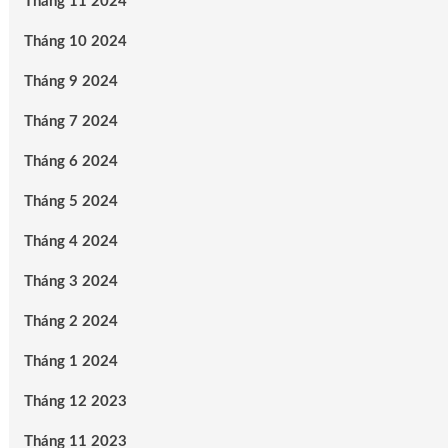
Tháng 11 2024
Tháng 10 2024
Tháng 9 2024
Tháng 7 2024
Tháng 6 2024
Tháng 5 2024
Tháng 4 2024
Tháng 3 2024
Tháng 2 2024
Tháng 1 2024
Tháng 12 2023
Tháng 11 2023