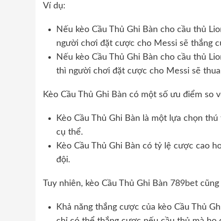
Ví dụ:
Nếu kèo Cầu Thủ Ghi Bàn cho cầu thủ Lione
người chơi đặt cược cho Messi sẽ thắng cư
Nếu kèo Cầu Thủ Ghi Bàn cho cầu thủ Lione
thì người chơi đặt cược cho Messi sẽ thua
Kèo Cầu Thủ Ghi Bàn có một số ưu điểm so với
Kèo Cầu Thủ Ghi Bàn là một lựa chọn thú v
cụ thể.
Kèo Cầu Thủ Ghi Bàn có tỷ lệ cược cao hơn
đội.
Tuy nhiên, kèo Cầu Thủ Ghi Bàn
789bet
cũng 
Khả năng thắng cược của kèo Cầu Thủ Ghi 
chỉ có thể thắng cược nếu cầu thủ mà họ 