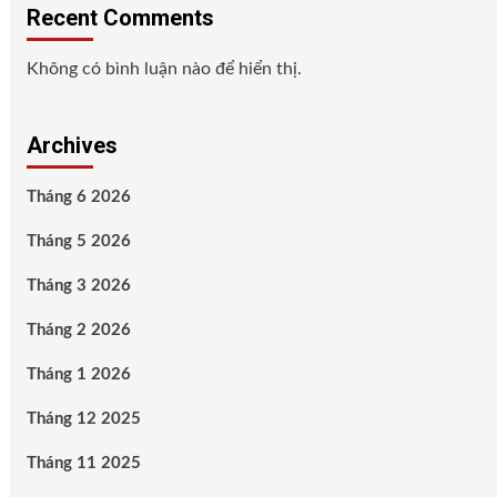
Recent Comments
Không có bình luận nào để hiển thị.
Archives
Tháng 6 2026
Tháng 5 2026
Tháng 3 2026
Tháng 2 2026
Tháng 1 2026
Tháng 12 2025
Tháng 11 2025