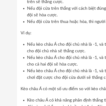
trên sẽ thắng cược.
Nếu đội cửa trên thắng với cách biệt đúng
đội sẽ hòa cược.
Nếu đội cửa trên thua hoặc hòa, thì người
Ví dụ:
Nếu kèo châu Á cho đội chủ nhà là -1, và t
cho đội chủ nhà sẽ thắng cược.
Nếu kèo châu Á cho đội chủ nhà là -1, và t
cho cả hai đội sẽ hòa cược.
Nếu kèo châu Á cho đội chủ nhà là -1, và tr
chơi đặt cược cho đội cửa dưới sẽ thắng 
Kèo châu Á có một số ưu điểm so với kèo châu
Kèo châu Á có khả năng phân định thắng t