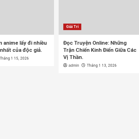
Giải Trí
n anime lấy đi nhiều
Đọc Truyện Online: Những
nhất của độc giả.
Trận Chiến Kinh Điển Giữa Các
Vị Thần.
Tháng 1 15, 2026
admin
Tháng 1 13, 2026