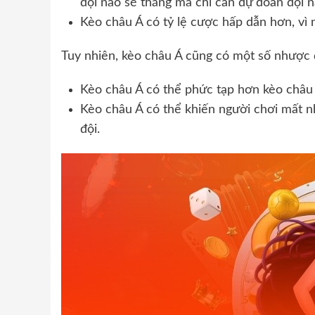
đội nào sẽ thắng mà chỉ cần dự đoán đội n
Kèo châu Á có tỷ lệ cược hấp dẫn hơn, vì n
Tuy nhiên, kèo châu Á cũng có một số nhược đ
Kèo châu Á có thể phức tạp hơn kèo châu Â
Kèo châu Á có thể khiến người chơi mất nh
đội.