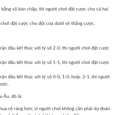
 bằng số bàn chấp, thì người chơi đặt cược cho cả hai
 chơi đặt cược cho đội cửa dưới sẽ thắng cược.
rận đấu kết thúc với tỷ số 2-0, thì người chơi đặt cược
rận đấu kết thúc với tỷ số 1-1, thì người chơi đặt cược
ận đấu kết thúc với tỷ số 0-0, 1-0, hoặc 2-1, thì người
cược.
 Âu, đó là:
hua rõ ràng hơn, vì người chơi không cần phải dự đoán