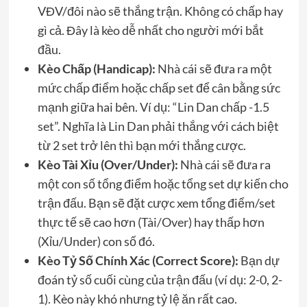
VĐV/đôi nào sẽ thắng trận. Không có chấp hay
gì cả. Đây là kèo dễ nhất cho người mới bắt
đầu.
Kèo Chấp (Handicap):
Nhà cái sẽ đưa ra một
mức chấp điểm hoặc chấp set để cân bằng sức
mạnh giữa hai bên. Ví dụ: “Lin Dan chấp -1.5
set”. Nghĩa là Lin Dan phải thắng với cách biệt
từ 2 set trở lên thì bạn mới thắng cược.
Kèo Tài Xỉu (Over/Under):
Nhà cái sẽ đưa ra
một con số tổng điểm hoặc tổng set dự kiến cho
trận đấu. Bạn sẽ đặt cược xem tổng điểm/set
thực tế sẽ cao hơn (Tài/Over) hay thấp hơn
(Xỉu/Under) con số đó.
Kèo Tỷ Số Chính Xác (Correct Score):
Bạn dự
đoán tỷ số cuối cùng của trận đấu (ví dụ: 2-0, 2-
1). Kèo này khó nhưng tỷ lệ ăn rất cao.