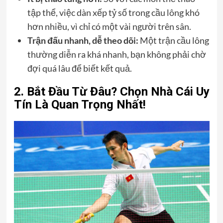
tập thể, việc dàn xếp tỷ số trong cầu lông khó
hơn nhiều, vì chỉ có một vài người trên sân.
Trận đấu nhanh, dễ theo dõi:
Một trận cầu lông
thường diễn ra khá nhanh, bạn không phải chờ
đợi quá lâu để biết kết quả.
2. Bắt Đầu Từ Đâu? Chọn Nhà Cái Uy
Tín Là Quan Trọng Nhất!