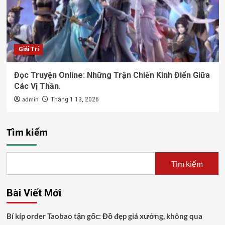
Giải Trí
Đọc Truyện Online: Những Trận Chiến Kinh Điển Giữa
Các Vị Thần.
admin
Tháng 1 13, 2026
Tìm kiếm
Tìm kiếm
Bài Viết Mới
Bí kíp order Taobao tận gốc: Đồ đẹp giá xưởng, không qua