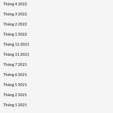
Tháng 4 2022
Tháng 3 2022
Tháng 2 2022
Tháng 1 2022
Tháng 12 2021
Tháng 11 2021
Tháng 7 2021
Tháng 6 2021
Tháng 5 2021
Tháng 2 2021
Tháng 1 2021