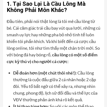
1. Tại Sao Lại Là Cầu Lông Mà
Không Phải Môn Khác?
Đầu tiên, phải nói thật lòng là tôi mê cầu lông từ
bé. Cái cảm giác trái cầu bay vút qua lưới, những cú
smash uy lực hay những pha bỏ nhỏ tinh tế luôn
khiến tôi phấn khích. Và khi biết đến cá cược cầu
lông online, tôi như tìm thấy một chân trời mới. So
với bóng đá hay bóng rổ,
cầu lông có một số điểm
cực kỳ thú vị cho người cá cược
:
Dễ đoán hơn (một chút thôi nhé!):
Cầu lông
thường là cuộc đấu giữa 2 cá nhân hoặc 2 cặp
đôi. Yếu tố bất ngờ có thể xảy ra, nhưng nhìn
chung, phong độ, lịch sử đối đầu và thể lực của
VĐV thường phản ánh khá rõ kết quả.
Ít bị thao túng hơn:
So với các môn thể thao