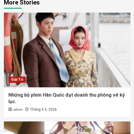
More Stories
Giải Trí
Những bộ phim Hàn Quốc đạt doanh thu phòng vé kỷ
lục.
admin
Tháng 5 5, 2026