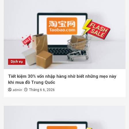
Dịch vụ
Tiết kiệm 30% vốn nhập hàng nhờ biết những mẹo này
khi mua đồ Trung Quốc
admin
Tháng 6 6, 2026