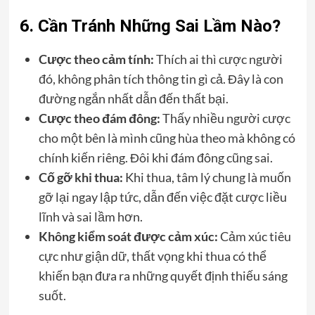
6. Cần Tránh Những Sai Lầm Nào?
Cược theo cảm tính:
Thích ai thì cược người
đó, không phân tích thông tin gì cả. Đây là con
đường ngắn nhất dẫn đến thất bại.
Cược theo đám đông:
Thấy nhiều người cược
cho một bên là mình cũng hùa theo mà không có
chính kiến riêng. Đôi khi đám đông cũng sai.
Cố gỡ khi thua:
Khi thua, tâm lý chung là muốn
gỡ lại ngay lập tức, dẫn đến việc đặt cược liều
lĩnh và sai lầm hơn.
Không kiểm soát được cảm xúc:
Cảm xúc tiêu
cực như giận dữ, thất vọng khi thua có thể
khiến bạn đưa ra những quyết định thiếu sáng
suốt.