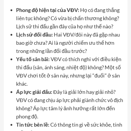
Phong độ hiện tại của VĐV:
Họ có đang thắng
liên tục không? Có vừa bị chấn thương không?
Lịch sử thi đấu gần đây của họ như thế nào?
Lịch sử đối đầu:
Hai VĐV/đôi này đã gặp nhau
bao giờ chưa? Ai là người chiếm ưu thế hơn
trong những lần đối đầu trước?
Yếu tố sân bãi:
VĐV có thích nghi với điều kiện
thi đấu (sân, ánh sáng, nhiệt độ) không? Một số
VĐV chơi tốt ở sân này, nhưng lại “đuối” ở sân
khác.
Áp lực giải đấu:
Đây là giải lớn hay giải nhỏ?
VĐV có đang chịu áp lực phải giành chức vô địch
không? Áp lực tâm lý ảnh hưởng rất lớn đến
phong độ.
Tin tức bên lề:
Có thông tin gì về sức khỏe, tinh