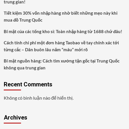
trung gian!
Tiết kiệm 30% vốn nhập hàng nhờ biết những mẹo này khi
mua đồ Trung Quốc
Bí mật của các tổng kho sỉ: Toàn nhập hàng từ 1688 chứ đâu!
Cách tính chi phí một đơn hàng Taobao về tay chính xác tới
từng cắc – Dân buôn lâu năm “máu” mới rõ
Bí mật nguồn hàng: Cách tìm xưởng tận gốc tại Trung Quốc
không qua trung gian
Recent Comments
Không có bình luận nào để hiển thị.
Archives