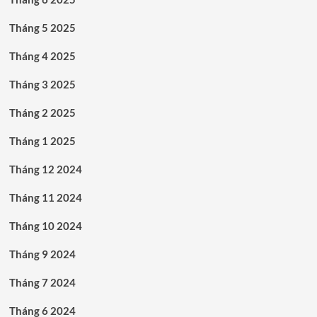
Tháng 5 2025
Tháng 4 2025
Tháng 3 2025
Tháng 2 2025
Tháng 1 2025
Tháng 12 2024
Tháng 11 2024
Tháng 10 2024
Tháng 9 2024
Tháng 7 2024
Tháng 6 2024