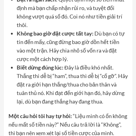
định mà bạn chấp nhận rủi ro, và tuyệt đối
không vượt quá số đó. Coi nó như tiền giải trí
thôi.
Không bao giờ đặt cược tất tay:
Dù bạn có tự
tin đến mấy, cũng đừng bao giờ dồn hết tiền
vào một trận. Hãy chia nhỏ số vốn ra và đặt
cược một cách hợp lý.
Biết dừng đúng lúc:
Đây là điều khó nhất.
Thắng thì dễ bị “ham”, thua thì dễ bị “cố gỡ”. Hãy
đặt ra giới hạn thắng/thua cho bản thân và
tuân thủ nó. Khi đạt đến giới hạn đó, hãy dừng
lại, dù bạn đang thắng hay đang thua.
Một câu hỏi tôi hay tự hỏi:
“Liệu mình có ổn không
nếu mất số tiền này?” Nếu câu trả lời là “Không”,
thì bạn nên xem xét lại số tiền cược của mình.