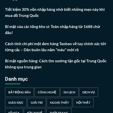
Tiết kiệm 30% vốn nhập hàng nhờ biết những mẹo này khi
mua đồ Trung Quốc
Bí mật của các tổng kho sỉ: Toàn nhập hàng từ 1688 chứ
đâu!
Cách tính chi phí một đơn hàng Taobao về tay chính xác tới
từng cắc – Dân buôn lâu năm “máu” mới rõ
Bí mật nguồn hàng: Cách tìm xưởng tận gốc tại Trung Quốc
không qua trung gian
Danh mục
BẤT ĐỘNG SẢN
CÔNG NGHỆ
DU LỊCH
DỊCH VỤ
GIÁO DỤC
GIẢI TRÍ
NGOẠI THẤT
NỘI THẤT
SỐ HÓA
SỨC KHOẺ
THỜI TRANG