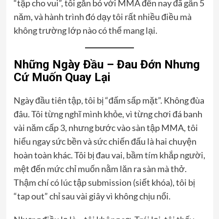
“tập cho vui”, tôi gắn bó với MMA đến nay đã gần 5
năm, và hành trình đó dạy tôi rất nhiều điều mà
không trường lớp nào có thể mang lại.
Những Ngày Đầu – Đau Đớn Nhưng
Cứ Muốn Quay Lại
Ngày đầu tiên tập, tôi bị “đấm sấp mặt”. Không đùa
đâu. Tôi từng nghĩ mình khỏe, vì từng chơi đá banh
vài năm cấp 3, nhưng bước vào sàn tập MMA, tôi
hiểu ngay sức bền và sức chiến đấu là hai chuyện
hoàn toàn khác. Tôi bị đau vai, bầm tím khắp người,
mệt đến mức chỉ muốn nằm lăn ra sàn mà thở.
Thậm chí có lúc tập submission (siết khóa), tôi bị
“tap out” chỉ sau vài giây vì không chịu nổi.