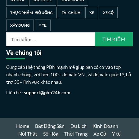
THỰC PHẨM - ĐỒ UỐNG
TÀI CHÍNH
XE
XE CỘ
XÂY DỰNG
Y TẾ
Tìm
kiếm
cho:
Về chúng tôi
Cung cấp thệ thống PBN mạnh mẽ giúp bạn có cơ vào top
nhanh chống, với hơn 100+ domain VN , và domain quốc tế, hỗ
trợ 30+ lĩnh vực khác nhau.
Liên hệ :
support@pbn24h.com
Home
Bất Động Sản
Du Lịch
Kinh Doanh
Nội Thất
Số Hóa
Thời Trang
Xe Cộ
Y tế