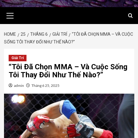
Primary
Menu
HOME
25
THÁNG 6
GIẢI TRÍ
“TÔI ĐÃ CHỌN MMA – VÀ CUỘC
SỐNG TÔI THAY ĐỔI NHƯ THẾ NÀO?”
Giải Trí
“Tôi Đã Chọn MMA – Và Cuộc Sống
Tôi Thay Đổi Như Thế Nào?”
admin
Tháng 6 25, 2025