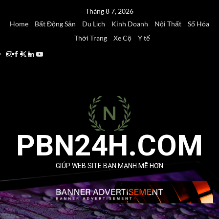
Skip
Tháng 8 7, 2026
to
Home
Bất Động Sản
Du Lịch
Kinh Doanh
Nội Thất
Số Hóa
content
Thời Trang
Xe Cộ
Y tế
Instagram
Facebook
Twitter
Linkedin
Youtube
PBN24H.COM
GIÚP WEB SITE BẠN MẠNH MẼ HƠN