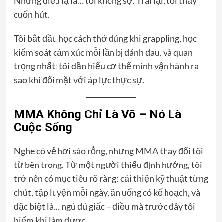
Nhưng điều lạ là… tôi không sợ. Trái lại, tôi thấy
cuốn hút.
Tôi bắt đầu học cách thở đúng khi grappling, học
kiểm soát cảm xúc mỗi lần bị đánh đau, và quan
trọng nhất: tôi dần hiểu cơ thể mình vận hành ra
sao khi đối mặt với áp lực thực sự.
MMA Không Chỉ Là Võ – Nó Là
Cuộc Sống
Nghe có vẻ hơi sáo rỗng, nhưng
MMA
thay đổi tôi
từ bên trong. Từ một người thiếu định hướng, tôi
trở nên có mục tiêu rõ ràng: cải thiện kỹ thuật từng
chút, tập luyện mỗi ngày, ăn uống có kế hoạch, và
đặc biệt là… ngủ đủ giấc – điều mà trước đây tôi
hiếm khi làm được.