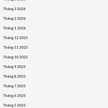
Tháng 3 2026
Tháng 2 2026
Tháng 1 2026
Tháng 12 2025
Tháng 11 2025
Tháng 10 2025
Tháng 9 2025
Tháng 8 2025
Tháng 7 2025
Tháng 6 2025
Tháng 5 2025