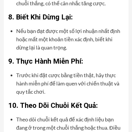
chuỗi thắng, có thể cân nhắc tăng cược.
8.
Biết Khi Dừng Lại:
Nếu bạn đạt được một số lợi nhuận nhất định
hoặc mất một khoản tiền xác định, biết khi
dừng lại là quan trọng.
9.
Thực Hành Miễn Phí:
Trước khi đặt cược bằng tiền thật, hãy thực
hành miễn phí để làm quen với chiến thuật và
quy tắc chơi.
10.
Theo Dõi Chuỗi Kết Quả:
Theo dõi chuỗi kết quả để xác định liệu bạn
đang ở trong một chuỗi thắng hoặc thua. Điều