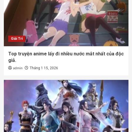
Giải Trí
Top truyện anime lấy đi nhiều nước mắt nhất của độc
giả.
admin
Tháng 1 15, 2026