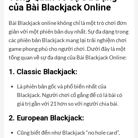
của Bài Blackjack Online
Bài Blackjack online không chỉ là một trò chơi đơn
giản với một phiên bản duy nhất. Sự đa dạng trong
các phiên bản
Blackjack
mang lại trải nghiệm chơi
game phong phú cho người chơi. Dưới đây là một
tổng quan về sự đa dạng của Bài Blackjack Online:
1.
Classic Blackjack:
Là phiên bản gốc và phổ biến nhất của
Blackjack. Người chơi cố gắng để có lá bài có
giá trị gần với 21 hơn so với người chia bài.
2.
European Blackjack:
Cũng biết đến như Blackjack “no hole card”,