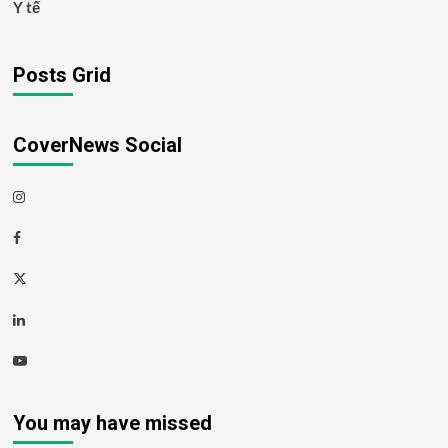
Y tế
Posts Grid
CoverNews Social
Instagram
Facebook
Twitter
Linkedin
Youtube
You may have missed