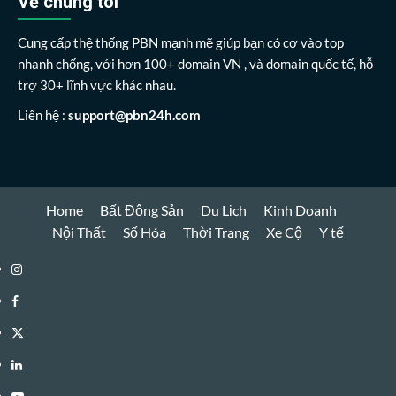
Về chúng tôi
Cung cấp thệ thống PBN mạnh mẽ giúp bạn có cơ vào top
nhanh chống, với hơn 100+ domain VN , và domain quốc tế, hỗ
trợ 30+ lĩnh vực khác nhau.
Liên hệ :
support@pbn24h.com
Home
Bất Động Sản
Du Lịch
Kinh Doanh
Nội Thất
Số Hóa
Thời Trang
Xe Cộ
Y tế
Instagram
Facebook
Twitter
Linkedin
Youtube