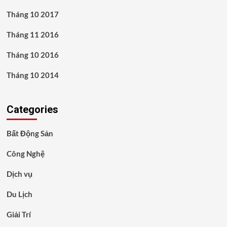
Tháng 10 2017
Tháng 11 2016
Tháng 10 2016
Tháng 10 2014
Categories
Bất Động Sản
Công Nghệ
Dịch vụ
Du Lịch
Giải Trí