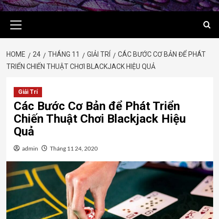
Primary
Menu
HOME
24
THÁNG 11
GIẢI TRÍ
CÁC BƯỚC CƠ BẢN ĐỂ PHÁT
TRIỂN CHIẾN THUẬT CHƠI BLACKJACK HIỆU QUẢ
Giải Trí
Các Bước Cơ Bản để Phát Triển
Chiến Thuật Chơi Blackjack Hiệu
Quả
admin
Tháng 11 24, 2020