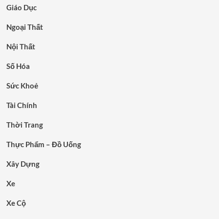
Giáo Dục
Ngoại Thất
Nội Thất
Số Hóa
Sức Khoẻ
Tài Chính
Thời Trang
Thực Phẩm – Đồ Uống
Xây Dựng
Xe
Xe Cộ