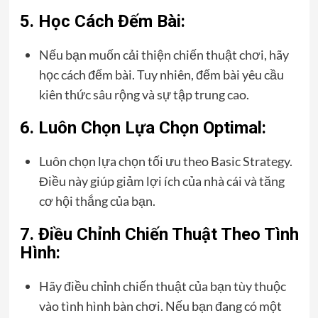
5.
Học Cách Đếm Bài:
Nếu bạn muốn cải thiện chiến thuật chơi, hãy
học cách đếm bài. Tuy nhiên, đếm bài yêu cầu
kiên thức sâu rộng và sự tập trung cao.
6.
Luôn Chọn Lựa Chọn Optimal:
Luôn chọn lựa chọn tối ưu theo Basic Strategy.
Điều này giúp giảm lợi ích của nhà cái và tăng
cơ hội thắng của bạn.
7.
Điều Chỉnh Chiến Thuật Theo Tình
Hình:
Hãy điều chỉnh chiến thuật của bạn tùy thuộc
vào tình hình bàn chơi. Nếu bạn đang có một