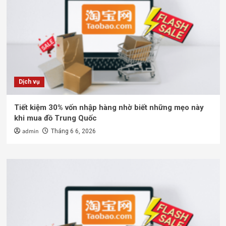
Dịch vụ
Tiết kiệm 30% vốn nhập hàng nhờ biết những mẹo này
khi mua đồ Trung Quốc
admin
Tháng 6 6, 2026