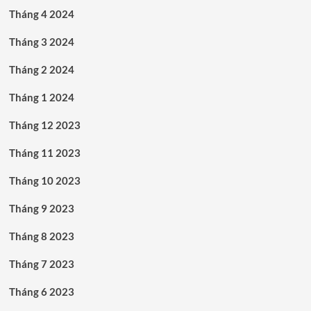
Tháng 4 2024
Tháng 3 2024
Tháng 2 2024
Tháng 1 2024
Tháng 12 2023
Tháng 11 2023
Tháng 10 2023
Tháng 9 2023
Tháng 8 2023
Tháng 7 2023
Tháng 6 2023