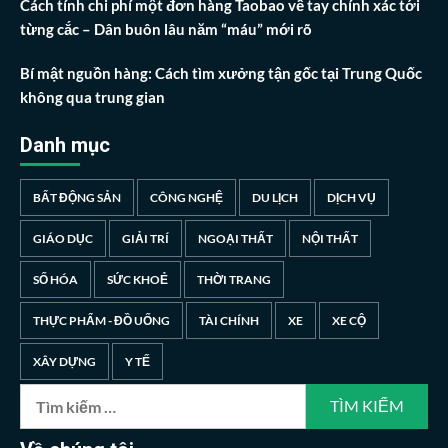
Cách tính chi phí một đơn hàng Taobao về tay chính xác tới
từng cắc – Dân buôn lâu năm “máu” mới rõ
Bí mật nguồn hàng: Cách tìm xưởng tận gốc tại Trung Quốc
không qua trung gian
Danh mục
BẤT ĐỘNG SẢN
CÔNG NGHỆ
DU LỊCH
DỊCH VỤ
GIÁO DỤC
GIẢI TRÍ
NGOẠI THẤT
NỘI THẤT
SỐ HÓA
SỨC KHOẺ
THỜI TRANG
THỰC PHẨM - ĐỒ UỐNG
TÀI CHÍNH
XE
XE CỘ
XÂY DỰNG
Y TẾ
Tìm
kiếm
cho: