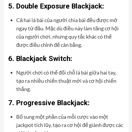
5.
Double Exposure Blackjack:
Cả hai lá bài của người chia bài đều được mở
ngay từ đầu. Mặc dù điều này làm tăng cơ hội
của người chơi, nhưng quy tắc khác có thể
được điều chỉnh để cân bằng.
6.
Blackjack Switch:
Người chơi có thể đổi chỗ lá bài giữa hai tay,
tạo ra nhiều chiến thuật mới và cơ hội chiến
thắng.
7.
Progressive Blackjack:
Bổ sung một phần của mỗi cược vào một
jackpot tích lũy, tạo ra cơ hội để giành được các