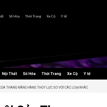
hất
Số Hóa
Thời Trang
Xe Cộ
Y tế
Nội Thất
Số Hóa
Thời Trang
Xe Cộ
Y tế
CỦA THANG NÂNG HÀNG THỦY LỰC SO VỚI CÁC LOẠI KHÁC