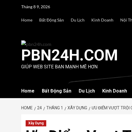
Skip
Tháng 8 9, 2026
to
content
Home
Bất Động Sản
Du Lịch
Kinh Doanh
Nội T
PBN24H.COM
GIÚP WEB SITE BẠN MẠNH MẼ HƠN
Home
Bất Động Sản
Du Lịch
Kinh Doanh
HOME
24
THÁNG 1
XÂY DỰNG
ƯU ĐIỂM VƯỢT TRỘI 
Xây Dựng