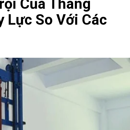
rội Của Thang
 Lực So Với Các