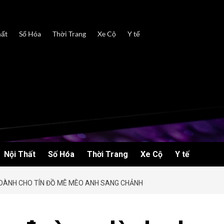
hất
Số Hóa
Thời Trang
Xe Cộ
Y tế
Nội Thất
Số Hóa
Thời Trang
Xe Cộ
Y tế
 DÀNH CHO TÍN ĐỒ MÊ MÈO ANH SANG CHẢNH