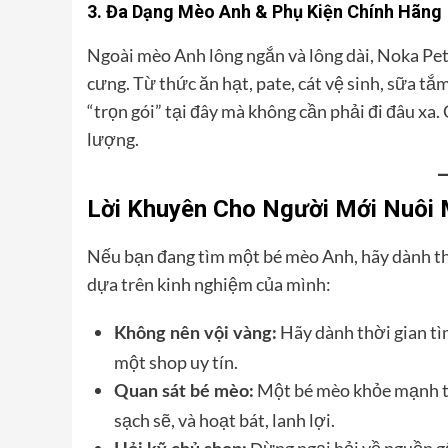
3. Đa Dạng Mèo Anh & Phụ Kiện Chính Hãng
Ngoài mèo Anh lông ngắn và lông dài, Noka Pet
cưng. Từ thức ăn hạt, pate, cát vệ sinh, sữa t
“trọn gói” tại đây mà không cần phải đi đâu xa
lượng.
Lời Khuyên Cho Người Mới Nuôi
Nếu bạn đang tìm một bé mèo Anh, hãy dành thờ
dựa trên kinh nghiệm của mình:
Hãy dành thời gian tìm
Không nên vội vàng:
một shop uy tín.
Một bé mèo khỏe mạnh th
Quan sát bé mèo:
sạch sẽ, và hoạt bát, lanh lợi.
Đừng ngại hỏi về nguồn gố