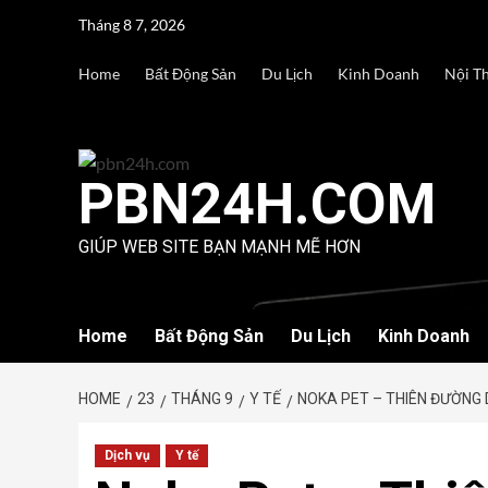
Skip
Tháng 8 7, 2026
to
content
Home
Bất Động Sản
Du Lịch
Kinh Doanh
Nội T
PBN24H.COM
GIÚP WEB SITE BẠN MẠNH MẼ HƠN
Home
Bất Động Sản
Du Lịch
Kinh Doanh
HOME
23
THÁNG 9
Y TẾ
NOKA PET – THIÊN ĐƯỜNG
Dịch vụ
Y tế