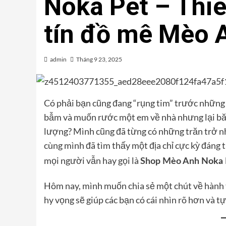
Noka Pet – Thi
tín đồ mê Mèo 
admin
Tháng 9 23, 2025
Có phải bạn cũng đang “rụng tim” trước những
bẫm và muốn rước một em về nhà nhưng lại băn
lượng? Mình cũng đã từng có những trăn trở nh
cùng mình đã tìm thấy một địa chỉ cực kỳ đáng t
mọi người vẫn hay gọi là
Shop Mèo Anh
Noka 
Hôm nay, mình muốn chia sẻ một chút về hành t
hy vọng sẽ giúp các bạn có cái nhìn rõ hơn và t