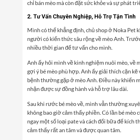
chỉ bán mèo mà còn đặt sức khỏe và sự phát tri
2. Tư Vấn Chuyên Nghiệp, Hỗ Trợ Tận Tình
Mình có thể khẳng định, chủ shop ở Noka Pet k
người có kiến thức sâu rộng về mèo Anh. Trước 
nhiều thời gian để tư vấn cho mình.
Anh ấy hỏi mình về kinh nghiệm nuôi mèo, về m
gợi ý bé mèo phù hợp. Anh ấy giải thích cặn kẽ
bệnh thường gặp ở mèo Anh. Điều này khiến m
nhận được sự đồng hành và hỗ trợ lâu dài.
Sau khi rước bé mèo về, mình vẫn thường xuyên 
không bao giờ cảm thấy phiền. Có lần bé mèo củ
ngay một số loại pate và cách đổi bữa để kích t
cảm thấy rất an tâm và được quan tâm.