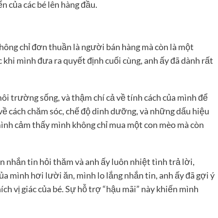
ển của các bé lên hàng đầu.
hông chỉ đơn thuần là người bán hàng mà còn là một
khi mình đưa ra quyết định cuối cùng, anh ấy đã dành rất
ôi trường sống, và thậm chí cả về tính cách của mình để
 về cách chăm sóc, chế độ dinh dưỡng, và những dấu hiệu
ình cảm thấy mình không chỉ mua một con mèo mà còn
nhắn tin hỏi thăm và anh ấy luôn nhiệt tình trả lời,
a mình hơi lười ăn, mình lo lắng nhắn tin, anh ấy đã gợi ý
hích vị giác của bé. Sự hỗ trợ “hậu mãi” này khiến mình