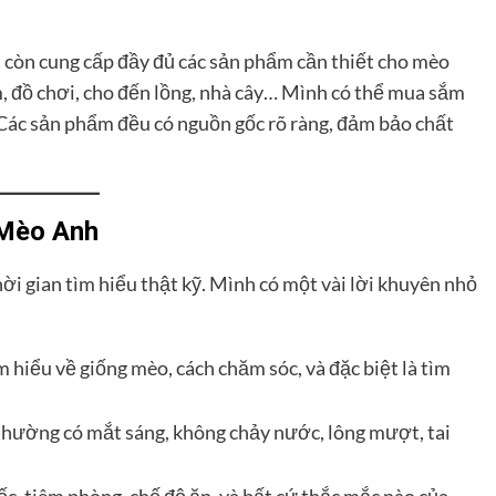
 còn cung cấp đầy đủ các sản phẩm cần thiết cho mèo
ắm, đồ chơi, cho đến lồng, nhà cây… Mình có thể mua sắm
. Các sản phẩm đều có nguồn gốc rõ ràng, đảm bảo chất
 Mèo Anh
i gian tìm hiểu thật kỹ. Mình có một vài lời khuyên nhỏ
 hiểu về giống mèo, cách chăm sóc, và đặc biệt là tìm
ường có mắt sáng, không chảy nước, lông mượt, tai
c, tiêm phòng, chế độ ăn, và bất cứ thắc mắc nào của