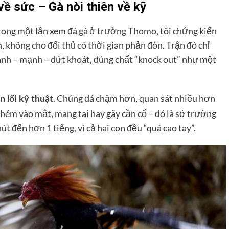
về sức – Gà nòi thiên về kỹ
 Trong một lần xem đá gà ở trường Thomo, tôi chứng kiến
n, không cho đối thủ có thời gian phản đòn. Trận đó chỉ
anh – mạnh – dứt khoát, đúng chất “knock out” như một
. Chúng đá chậm hơn, quan sát nhiều hơn
n lối kỹ thuật
hém vào mắt, mang tai hay gãy cần cổ – đó là sở trường
út đến hơn 1 tiếng, vì cả hai con đều “quá cao tay”.