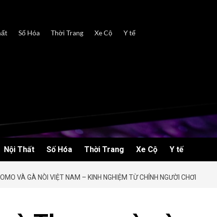
hất
Số Hóa
Thời Trang
Xe Cộ
Y tế
Nội Thất
Số Hóa
Thời Trang
Xe Cộ
Y tế
OMO VÀ GÀ NÒI VIỆT NAM – KINH NGHIỆM TỪ CHÍNH NGƯỜI CHƠI