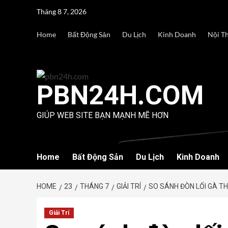
Skip
Tháng 8 7, 2026
to
content
Home
Bất Động Sản
Du Lịch
Kinh Doanh
Nội T
PBN24H.COM
GIÚP WEB SITE BẠN MẠNH MẼ HƠN
Home
Bất Động Sản
Du Lịch
Kinh Doanh
HOME
23
THÁNG 7
GIẢI TRÍ
SO SÁNH ĐÒN LỐI GÀ TH
Giải Trí