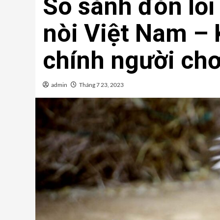
So sánh đòn lố
nòi Việt Nam – 
chính người chơ
admin
Tháng 7 23, 2023