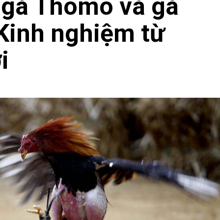
i gà Thomo và gà
Kinh nghiệm từ
i