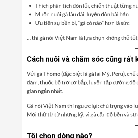
Thích phân tích đòn lối, chiến thuật từng n
Muốn nuôi gà lâu dài, luyện đòn bài bản
Ưu tiên sự bền bỉ, “gà có não” hơn là sức
… thì gà nòi Việt Nam là lựa chọn không thể tốt
Cách nuôi và chăm sóc cũng rất 
Với gà Thomo (đặc biệt là gà lai Mỹ, Peru), ch
đạm, thuốc bổ trợ cơ bắp, luyện tập cường độ c
gian ngắn nhất.
Gà nòi Việt Nam thì ngược lại: chú trọng vào l
Mọi thứ từ từ nhưng kỹ, vì gà cần độ bền và sự 
Tôi chọn dòng nào?