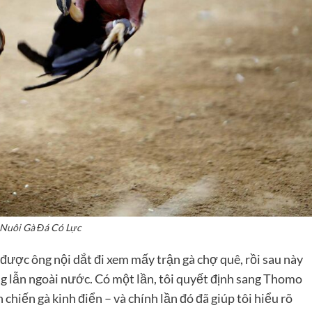
Nuôi Gà Đá Có Lực
 được ông nội dắt đi xem mấy trận gà chợ quê, rồi sau này
rong lẫn ngoài nước. Có một lần, tôi quyết định sang Thomo
hiến gà kinh điển – và chính lần đó đã giúp tôi hiểu rõ