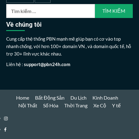
Tìm
kiếm
cho:
Về chúng tôi
Cung cấp thệ thống PBN mạnh mẽ giúp bạn có cơ vào top
nhanh chống, với hơn 100+ domain VN , và domain quốc tế, hỗ
trợ 30+ lĩnh vực khác nhau.
Liên hệ :
support@pbn24h.com
Home
Bất Động Sản
Du Lịch
Kinh Doanh
Nội Thất
Số Hóa
Thời Trang
Xe Cộ
Y tế
Instagram
Facebook