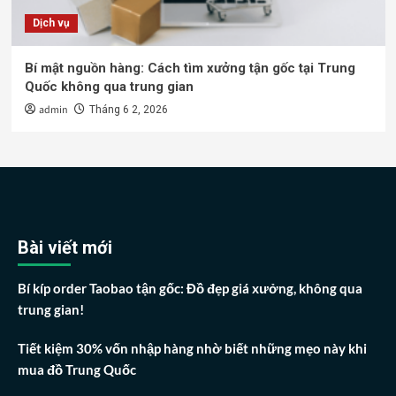
Dịch vụ
Bí mật nguồn hàng: Cách tìm xưởng tận gốc tại Trung
Quốc không qua trung gian
admin
Tháng 6 2, 2026
Bài viết mới
Bí kíp order Taobao tận gốc: Đồ đẹp giá xưởng, không qua
trung gian!
Tiết kiệm 30% vốn nhập hàng nhờ biết những mẹo này khi
mua đồ Trung Quốc