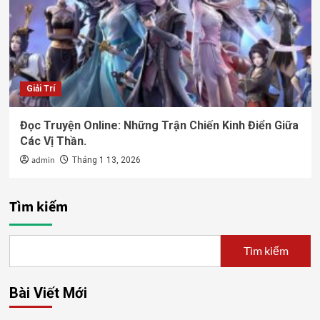
Giải Trí
Đọc Truyện Online: Những Trận Chiến Kinh Điển Giữa
Các Vị Thần.
admin
Tháng 1 13, 2026
Tìm kiếm
Tìm kiếm
Bài Viết Mới