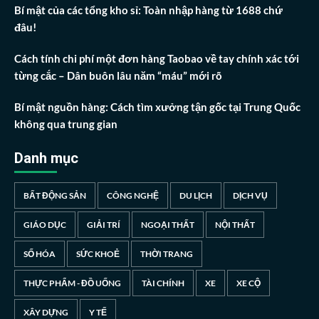
Bí mật của các tổng kho sỉ: Toàn nhập hàng từ 1688 chứ
đâu!
Cách tính chi phí một đơn hàng Taobao về tay chính xác tới
từng cắc – Dân buôn lâu năm “máu” mới rõ
Bí mật nguồn hàng: Cách tìm xưởng tận gốc tại Trung Quốc
không qua trung gian
Danh mục
BẤT ĐỘNG SẢN
CÔNG NGHỆ
DU LỊCH
DỊCH VỤ
GIÁO DỤC
GIẢI TRÍ
NGOẠI THẤT
NỘI THẤT
SỐ HÓA
SỨC KHOẺ
THỜI TRANG
THỰC PHẨM - ĐỒ UỐNG
TÀI CHÍNH
XE
XE CỘ
XÂY DỰNG
Y TẾ