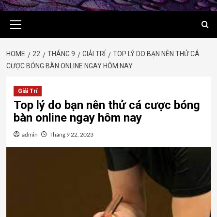
Primary
Menu
HOME
22
THÁNG 9
GIẢI TRÍ
TOP LÝ DO BẠN NÊN THỬ CÁ
CƯỢC BÓNG BÀN ONLINE NGAY HÔM NAY
Giải Trí
Top lý do bạn nên thử cá cược bóng
bàn online ngay hôm nay
admin
Tháng 9 22, 2023