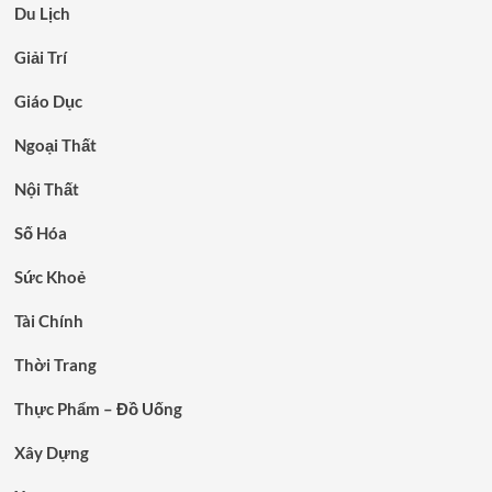
Du Lịch
Giải Trí
Giáo Dục
Ngoại Thất
Nội Thất
Số Hóa
Sức Khoẻ
Tài Chính
Thời Trang
Thực Phẩm – Đồ Uống
Xây Dựng