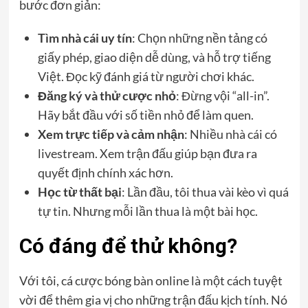
bước đơn giản:
Tìm nhà cái uy tín
: Chọn những nền tảng có
giấy phép, giao diện dễ dùng, và hỗ trợ tiếng
Việt. Đọc kỹ đánh giá từ người chơi khác.
Đăng ký và thử cược nhỏ
: Đừng vội “all-in”.
Hãy bắt đầu với số tiền nhỏ để làm quen.
Xem trực tiếp và cảm nhận
: Nhiều nhà cái có
livestream. Xem trận đấu giúp bạn đưa ra
quyết định chính xác hơn.
Học từ thất bại
: Lần đầu, tôi thua vài kèo vì quá
tự tin. Nhưng mỗi lần thua là một bài học.
Có đáng để thử không?
Với tôi, cá cược bóng bàn online là một cách tuyệt
vời để thêm gia vị cho những trận đấu kịch tính. Nó