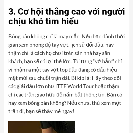
3. Cơ hội thắng cao với người
chịu khó tìm hiểu
Bóng bàn không chỉ là may mắn. Nếu bạn dành thời
gian xem phong độ tay vợt, lịch sử đối đầu, hay
thậm chí là cách họ chơi trên sân nhà hay sân
khách, bạn sẽ có lợi thế lớn. Tôi từng “vớ bẫm” chỉ
vì nhận ra một tay vợt top đầu đang có dấu hiệu
mệt mỏi sau chuỗi trận dài. Bí kíp là: Hãy theo dõi
các giải đấu lớn như ITTF World Tour hoặc thậm
chí các trận giao hữu để nắm bắt thông tin. Bạn có
hay xem bóng bàn không? Nếu chưa, thử xem một
trận đi, bạn sẽ thấy mê ngay!