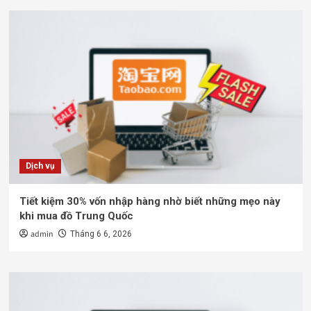
Dịch vụ
Tiết kiệm 30% vốn nhập hàng nhờ biết những mẹo này
khi mua đồ Trung Quốc
admin
Tháng 6 6, 2026