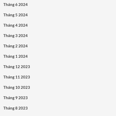
Tháng 6 2024
Tháng 5 2024
Tháng 4 2024
Tháng 3 2024
Tháng 2 2024
Tháng 1 2024
Tháng 12 2023
Tháng 11 2023
Tháng 10 2023
Tháng 9 2023
Tháng 8 2023