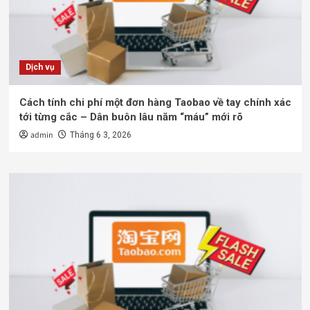
Dịch vụ
Cách tính chi phí một đơn hàng Taobao về tay chính xác
tới từng cắc – Dân buôn lâu năm “máu” mới rõ
admin
Tháng 6 3, 2026