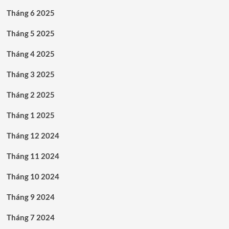
Tháng 6 2025
Tháng 5 2025
Tháng 4 2025
Tháng 3 2025
Tháng 2 2025
Tháng 1 2025
Tháng 12 2024
Tháng 11 2024
Tháng 10 2024
Tháng 9 2024
Tháng 7 2024