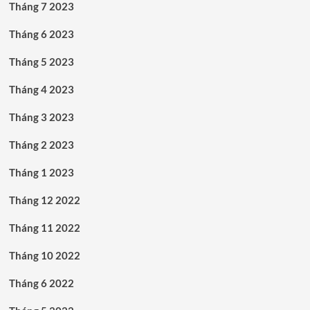
Tháng 7 2023
Tháng 6 2023
Tháng 5 2023
Tháng 4 2023
Tháng 3 2023
Tháng 2 2023
Tháng 1 2023
Tháng 12 2022
Tháng 11 2022
Tháng 10 2022
Tháng 6 2022