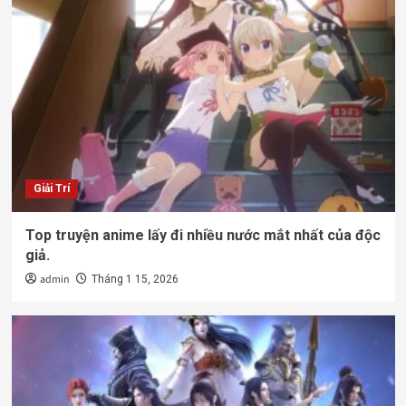
Giải Trí
Top truyện anime lấy đi nhiều nước mắt nhất của độc
giả.
admin
Tháng 1 15, 2026