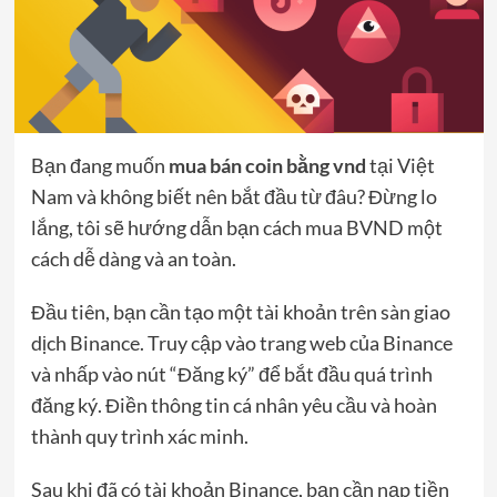
Bạn đang muốn
mua bán coin bằng vnd
tại Việt
Nam và không biết nên bắt đầu từ đâu? Đừng lo
lắng, tôi sẽ hướng dẫn bạn cách mua BVND một
cách dễ dàng và an toàn.
Đầu tiên, bạn cần tạo một tài khoản trên sàn giao
dịch Binance. Truy cập vào trang web của Binance
và nhấp vào nút “Đăng ký” để bắt đầu quá trình
đăng ký. Điền thông tin cá nhân yêu cầu và hoàn
thành quy trình xác minh.
Sau khi đã có tài khoản Binance, bạn cần nạp tiền