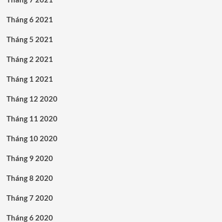
Tháng 6 2021
Tháng 5 2021
Tháng 2 2021
Tháng 1 2021
Tháng 12 2020
Tháng 11 2020
Tháng 10 2020
Tháng 9 2020
Tháng 8 2020
Tháng 7 2020
Tháng 6 2020