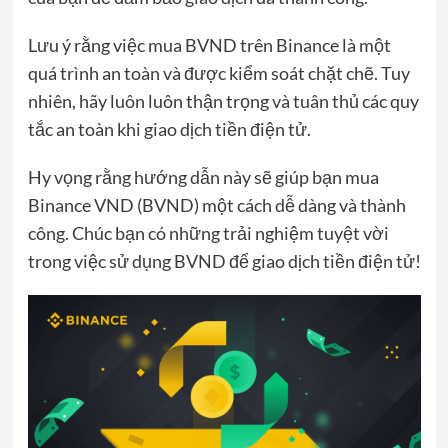
Lưu ý rằng việc mua BVND trên Binance là một
quá trình an toàn và được kiểm soát chặt chẽ. Tuy
nhiên, hãy luôn luôn thận trọng và tuân thủ các quy
tắc an toàn khi giao dịch tiền điện tử.
Hy vọng rằng hướng dẫn này sẽ giúp bạn mua
Binance VND (BVND) một cách dễ dàng và thành
công. Chúc bạn có những trải nghiệm tuyệt vời
trong việc sử dụng BVND để giao dịch tiền điện tử!