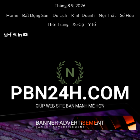
Skip
Tháng 8 9, 2026
to
Home
Bất Động Sản
Du Lịch
Kinh Doanh
Nội Thất
Số Hóa
content
Thời Trang
Xe Cộ
Y tế
Instagram
Facebook
Twitter
Linkedin
Youtube
PBN24H.COM
GIÚP WEB SITE BẠN MẠNH MẼ HƠN