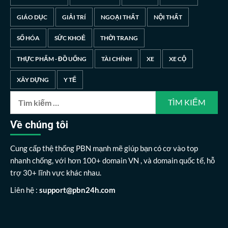
GIÁO DỤC
GIẢI TRÍ
NGOẠI THẤT
NỘI THẤT
SỐ HÓA
SỨC KHOẺ
THỜI TRANG
THỰC PHẨM - ĐỒ UỐNG
TÀI CHÍNH
XE
XE CỘ
XÂY DỰNG
Y TẾ
Tìm
kiếm
cho:
Về chúng tôi
Cung cấp thệ thống PBN mạnh mẽ giúp bạn có cơ vào top
nhanh chống, với hơn 100+ domain VN , và domain quốc tế, hỗ
trợ 30+ lĩnh vực khác nhau.
Liên hệ :
support@pbn24h.com