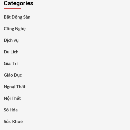
Categories
Bất Động Sản
Công Nghệ
Dịch vụ
Du Lịch
Giải Trí
Giáo Dục
Ngoại Thất
Nội Thất
Số Hóa
Sức Khoẻ