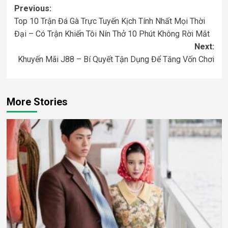
Post
Previous:
Top 10 Trận Đá Gà Trực Tuyến Kịch Tính Nhất Mọi Thời
navigation
Đại – Có Trận Khiến Tôi Nín Thở 10 Phút Không Rời Mắt
Next:
Khuyến Mãi J88 – Bí Quyết Tận Dụng Để Tăng Vốn Chơi
More Stories