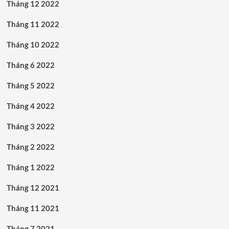
Tháng 12 2022
Tháng 11 2022
Tháng 10 2022
Tháng 6 2022
Tháng 5 2022
Tháng 4 2022
Tháng 3 2022
Tháng 2 2022
Tháng 1 2022
Tháng 12 2021
Tháng 11 2021
Tháng 7 2021