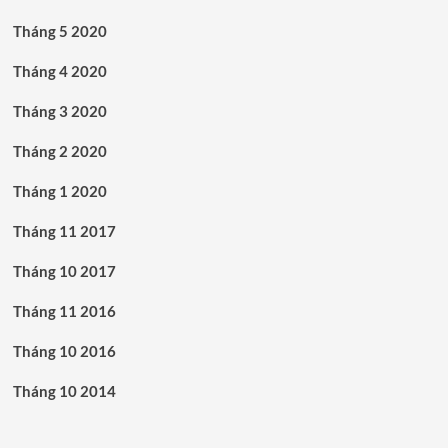
Tháng 5 2020
Tháng 4 2020
Tháng 3 2020
Tháng 2 2020
Tháng 1 2020
Tháng 11 2017
Tháng 10 2017
Tháng 11 2016
Tháng 10 2016
Tháng 10 2014