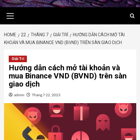
Primary
Menu
HOME
22
THÁNG 7
GIẢI TRÍ
HƯỚNG DẪN CÁCH MỞ TÀI
KHOẢN VÀ MUA BINANCE VND (BVND) TRÊN SÀN GIAO DỊCH
Giải Trí
Hướng dẫn cách mở tài khoản và
mua Binance VND (BVND) trên sàn
giao dịch
admin
Tháng 7 22, 2023