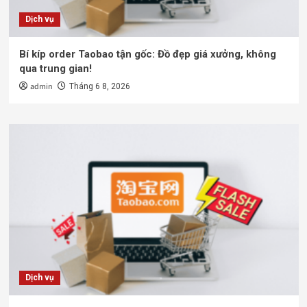
Dịch vụ
Bí kíp order Taobao tận gốc: Đồ đẹp giá xưởng, không
qua trung gian!
admin
Tháng 6 8, 2026
Dịch vụ