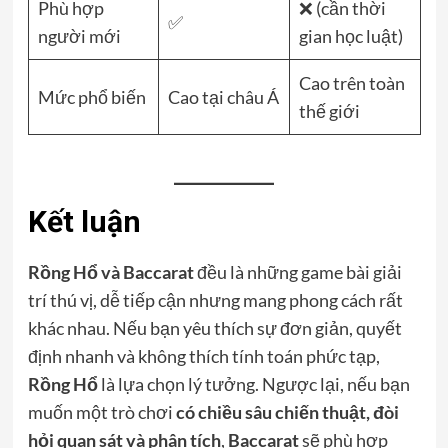
Phù hợp
❌ (cần thời
✅
người mới
gian học luật)
Cao trên toàn
Mức phổ biến
Cao tại châu Á
thế giới
Kết luận
Rồng Hổ và Baccarat
đều là những game bài giải
trí thú vị, dễ tiếp cận nhưng mang phong cách rất
khác nhau. Nếu bạn yêu thích sự đơn giản, quyết
định nhanh và không thích tính toán phức tạp,
Rồng Hổ
là lựa chọn lý tưởng. Ngược lại, nếu bạn
muốn một trò chơi
có chiều sâu chiến thuật, đòi
hỏi quan sát và phân tích
,
Baccarat
sẽ phù hợp