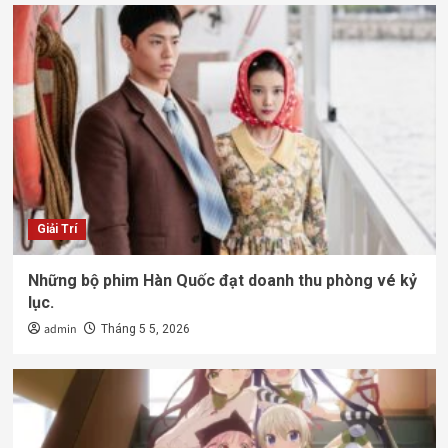
Giải Trí
Những bộ phim Hàn Quốc đạt doanh thu phòng vé kỷ
lục.
admin
Tháng 5 5, 2026