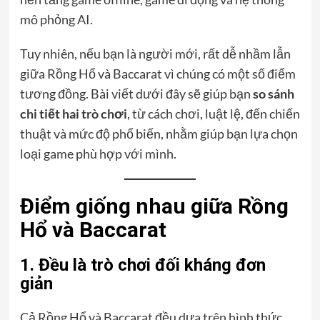
mô phỏng AI.
Tuy nhiên, nếu bạn là người mới, rất dễ nhầm lẫn
giữa Rồng Hổ và Baccarat vì chúng có một số điểm
tương đồng. Bài viết dưới đây sẽ giúp bạn
so sánh
chi tiết hai trò chơi
, từ cách chơi, luật lệ, đến chiến
thuật và mức độ phổ biến, nhằm giúp bạn lựa chọn
loại game phù hợp với mình.
Điểm giống nhau giữa Rồng
Hổ và Baccarat
1. Đều là trò chơi đối kháng đơn
giản
Cả Rồng Hổ và Baccarat đều dựa trên hình thức