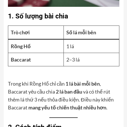
1. Số lượng bài chia
Trò chơi
Số lá mỗi bên
Rồng Hổ
1 lá
Baccarat
2–3 lá
Trong khi Rồng Hổ chỉ cần
1 lá bài mỗi bên
,
Baccarat yêu cầu chia
2 lá ban đầu
và có thể rút
thêm lá thứ 3 nếu thỏa điều kiện. Điều này khiến
Baccarat
mang yếu tố chiến thuật nhiều hơn
.