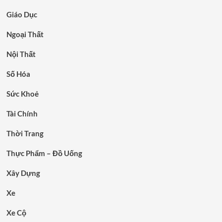
Giáo Dục
Ngoại Thất
Nội Thất
Số Hóa
Sức Khoẻ
Tài Chính
Thời Trang
Thực Phẩm – Đồ Uống
Xây Dựng
Xe
Xe Cộ