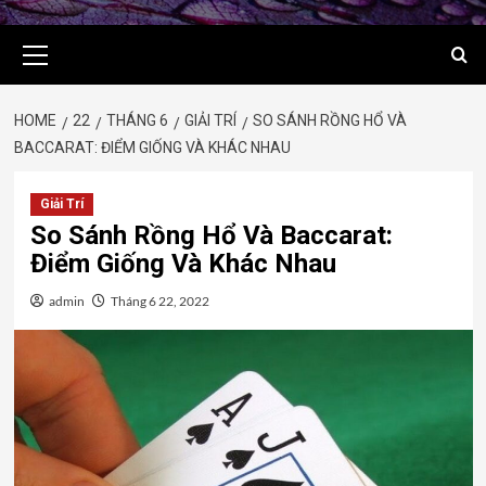
Primary
Menu
HOME
22
THÁNG 6
GIẢI TRÍ
SO SÁNH RỒNG HỔ VÀ
BACCARAT: ĐIỂM GIỐNG VÀ KHÁC NHAU
Giải Trí
So Sánh Rồng Hổ Và Baccarat:
Điểm Giống Và Khác Nhau
admin
Tháng 6 22, 2022