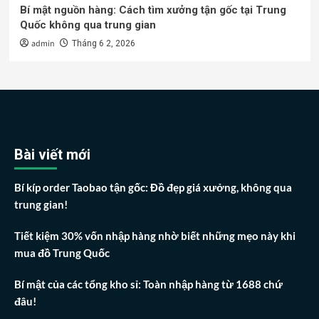
Bí mật nguồn hàng: Cách tìm xưởng tận gốc tại Trung
Quốc không qua trung gian
admin
Tháng 6 2, 2026
Bài viết mới
Bí kíp order Taobao tận gốc: Đồ đẹp giá xưởng, không qua
trung gian!
Tiết kiệm 30% vốn nhập hàng nhờ biết những mẹo này khi
mua đồ Trung Quốc
Bí mật của các tổng kho sỉ: Toàn nhập hàng từ 1688 chứ
đâu!