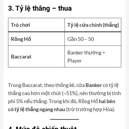
3. Tỷ lệ thắng – thua
Trò chơi
Tỷ lệ cửa chính (thắng)
Rồng Hổ
Gần 50 – 50
Banker thường >
Baccarat
Player
Trong Baccarat, theo thống kê, cửa
Banker
có tỷ lệ
thắng cao hơn một chút (~51%), nên thường bị tính
phí 5% nếu thắng. Trong khi đó, Rồng Hổ
hai bên
có tỷ lệ thắng ngang nhau
(trừ trường hợp Hòa).