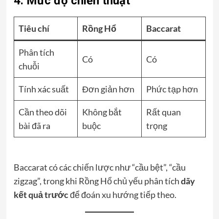
4. Mức độ chiến thuật
Tiêu chí
Rồng Hổ
Baccarat
Phân tích
Có
Có
chuỗi
Tính xác suất
Đơn giản hơn
Phức tạp hơn
Cần theo dõi
Không bắt
Rất quan
bài đã ra
buộc
trọng
Baccarat có các chiến lược như “cầu bệt”, “cầu
zigzag”, trong khi Rồng Hổ chủ yếu phân tích
dãy
kết quả trước
để đoán xu hướng tiếp theo.