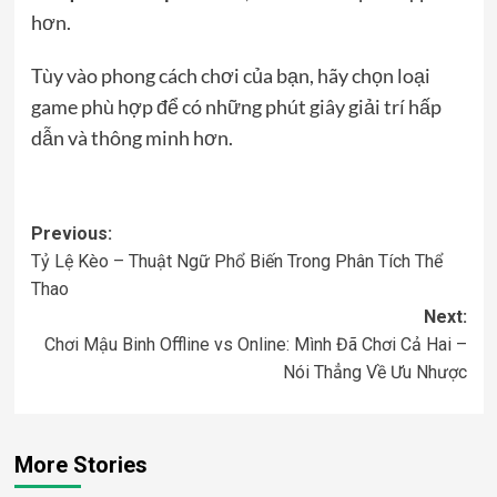
hơn.
Tùy vào phong cách chơi của bạn, hãy chọn loại
game phù hợp để có những phút giây giải trí hấp
dẫn và thông minh hơn.
Post
Previous:
Tỷ Lệ Kèo – Thuật Ngữ Phổ Biến Trong Phân Tích Thể
navigation
Thao
Next:
Chơi Mậu Binh Offline vs Online: Mình Đã Chơi Cả Hai –
Nói Thẳng Về Ưu Nhược
More Stories