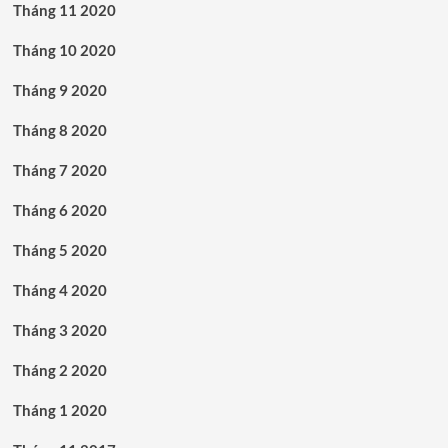
Tháng 11 2020
Tháng 10 2020
Tháng 9 2020
Tháng 8 2020
Tháng 7 2020
Tháng 6 2020
Tháng 5 2020
Tháng 4 2020
Tháng 3 2020
Tháng 2 2020
Tháng 1 2020