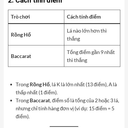
2. Cách tính điểm
Trò chơi
Cách tính điểm
Lá nào lớn hơn thì
Rồng Hổ
thắng
Tổng điểm gần 9 nhất
Baccarat
thì thắng
Trong
Rồng Hổ
, lá K là lớn nhất (13 điểm), A là
thấp nhất (1 điểm).
Trong
Baccarat
, điểm số là tổng của 2 hoặc 3 lá,
nhưng chỉ tính hàng đơn vị (ví dụ: 15 điểm = 5
điểm).