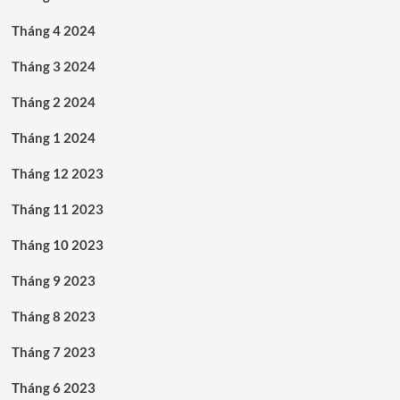
Tháng 4 2024
Tháng 3 2024
Tháng 2 2024
Tháng 1 2024
Tháng 12 2023
Tháng 11 2023
Tháng 10 2023
Tháng 9 2023
Tháng 8 2023
Tháng 7 2023
Tháng 6 2023