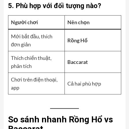
5. Phù hợp với đối tượng nào?
Người chơi
Nên chọn
Mới bắt đầu, thích
Rồng Hổ
đơn giản
Thích chiến thuật,
Baccarat
phân tích
Chơi trên điện thoại,
Cả hai phù hợp
app
So sánh nhanh Rồng Hổ vs
Baccarat