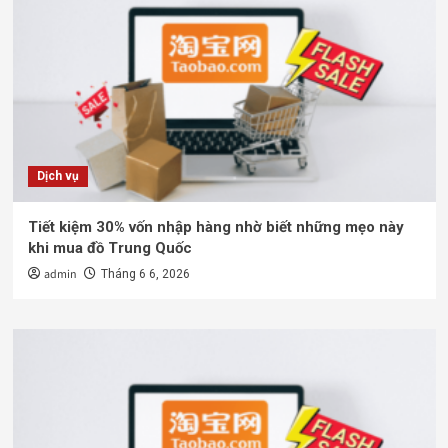
Dịch vụ
Tiết kiệm 30% vốn nhập hàng nhờ biết những mẹo này
khi mua đồ Trung Quốc
admin
Tháng 6 6, 2026