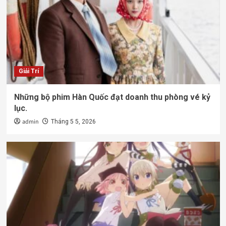
Giải Trí
Những bộ phim Hàn Quốc đạt doanh thu phòng vé kỷ
lục.
admin
Tháng 5 5, 2026