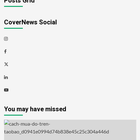
Posts Grid
CoverNews Social
Instagram
Facebook
Twitter
Linkedin
Youtube
You may have missed