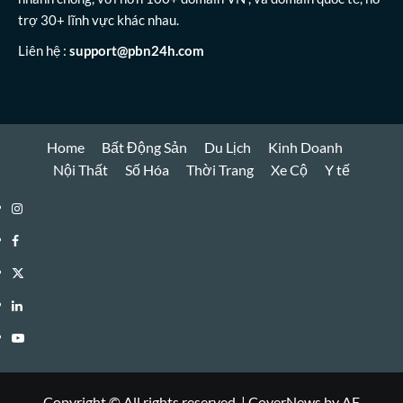
trợ 30+ lĩnh vực khác nhau.
Liên hệ :
support@pbn24h.com
Home
Bất Động Sản
Du Lịch
Kinh Doanh
Nội Thất
Số Hóa
Thời Trang
Xe Cộ
Y tế
Instagram
Facebook
Twitter
Linkedin
Youtube
Copyright © All rights reserved.
|
CoverNews
by AF