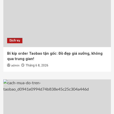
Dịch vụ
Bí kíp order Taobao tận gốc: Đồ đẹp giá xưởng, không
qua trung gian!
admin
Tháng 6 8, 2026