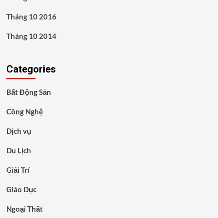
Tháng 10 2016
Tháng 10 2014
Categories
Bất Động Sản
Công Nghệ
Dịch vụ
Du Lịch
Giải Trí
Giáo Dục
Ngoại Thất