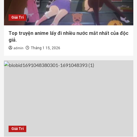
Giải Trí
Top truyện anime lấy đi nhiều nước mắt nhất của độc
giả.
admin
Tháng 1 15, 2026
Giải Trí