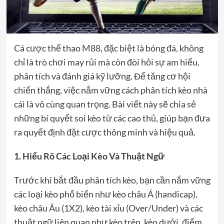
Cá cược thể thao
M88
, đặc biệt là bóng đá, không
chỉ là trò chơi may rủi mà còn đòi hỏi sự am hiểu,
phân tích và đánh giá kỹ lưỡng. Để tăng cơ hội
chiến thắng, việc nắm vững cách phân tích kèo nhà
cái là vô cùng quan trọng. Bài viết này sẽ chia sẻ
những bí quyết soi kèo từ các cao thủ, giúp bạn đưa
ra quyết định đặt cược thông minh và hiệu quả.
1. Hiểu Rõ Các Loại Kèo Và Thuật Ngữ
Trước khi bắt đầu phân tích kèo, bạn cần nắm vững
các loại kèo phổ biến như kèo châu Á (handicap),
kèo châu Âu (1X2), kèo tài xỉu (Over/Under) và các
thuật ngữ liên quan như kèo trên, kèo dưới, điểm