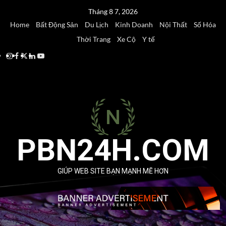
Skip
Tháng 8 7, 2026
to
Home
Bất Động Sản
Du Lịch
Kinh Doanh
Nội Thất
Số Hóa
content
Thời Trang
Xe Cộ
Y tế
Instagram
Facebook
Twitter
Linkedin
Youtube
PBN24H.COM
GIÚP WEB SITE BẠN MẠNH MẼ HƠN