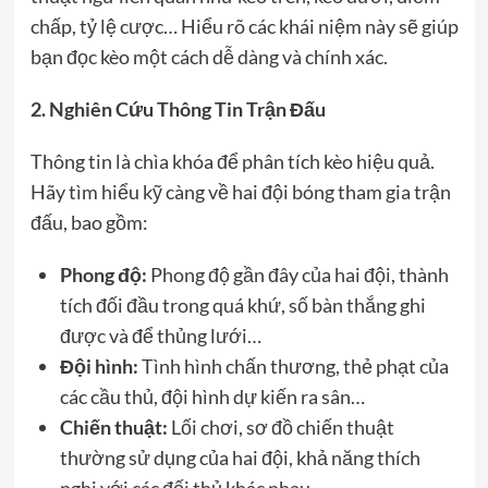
chấp, tỷ lệ cược… Hiểu rõ các khái niệm này sẽ giúp
bạn đọc kèo một cách dễ dàng và chính xác.
2. Nghiên Cứu Thông Tin Trận Đấu
Thông tin là chìa khóa để phân tích kèo hiệu quả.
Hãy tìm hiểu kỹ càng về hai đội bóng tham gia trận
đấu, bao gồm:
Phong độ:
Phong độ gần đây của hai đội, thành
tích đối đầu trong quá khứ, số bàn thắng ghi
được và để thủng lưới…
Đội hình:
Tình hình chấn thương, thẻ phạt của
các cầu thủ, đội hình dự kiến ra sân…
Chiến thuật:
Lối chơi, sơ đồ chiến thuật
thường sử dụng của hai đội, khả năng thích