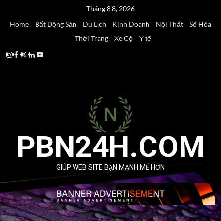
Skip
Tháng 8 8, 2026
to
Home
Bất Động Sản
Du Lịch
Kinh Doanh
Nội Thất
Số Hóa
content
Thời Trang
Xe Cộ
Y tế
Instagram
Facebook
Twitter
Linkedin
Youtube
PBN24H.COM
GIÚP WEB SITE BẠN MẠNH MẼ HƠN