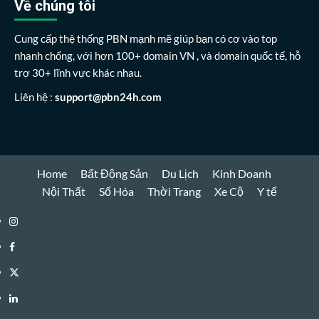
cho:
Về chúng tôi
Cung cấp thệ thống PBN mạnh mẽ giúp bạn có cơ vào top
nhanh chống, với hơn 100+ domain VN , và domain quốc tế, hỗ
trợ 30+ lĩnh vực khác nhau.
Liên hệ :
support@pbn24h.com
Home
Bất Động Sản
Du Lịch
Kinh Doanh
Nội Thất
Số Hóa
Thời Trang
Xe Cộ
Y tế
Instagram
Facebook
Twitter
Linkedin