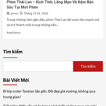
Phim Thái Lan – Kịch Tính, Lãng Mạn Và Đậm Bản
Sắc Tại Mot Phim
admin
Tháng 10 26, 2025
Trong những năm gần đây, phim Thái Lan đã vươn lên mạnh mẽ
và trở thành một trong những nền...
Read
Read More
more
about
Phim
Thái
Tìm kiếm
Lan
–
Kịch
Tìm kiếm
Tính,
Lãng
Mạn
Bài Viết Mới
Và
Đậm
Bản
Bí kíp order Taobao tận gốc: Đồ đẹp giá xưởng, không qua
Sắc
trung gian!
Tại
Mot
Tiết kiệm 30% vốn nhập hàng nhờ biết những mẹo này khi