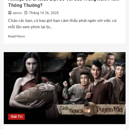
Thông Thường?
admin
Tháng 10 26, 2025
Chào các bạn, có bao giờ bạn cảm thấy phát ngán với việc cứ
mỗi lần xem phim lại bị...
Read
Read More
more
about
Hhninja
Có
Gì
Khác
Biệt
So
Với
Các
Trang
Xem
Phim
Thông
Giải Trí
Thường?