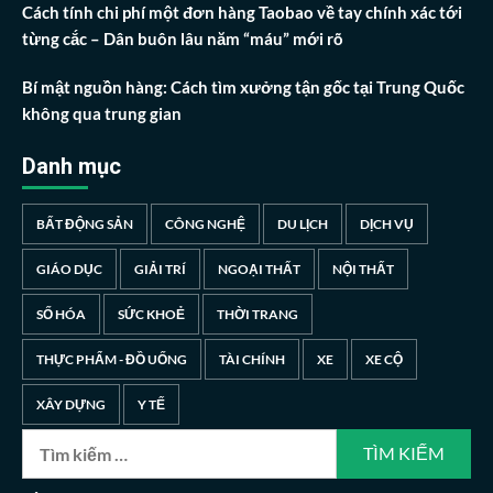
Cách tính chi phí một đơn hàng Taobao về tay chính xác tới
từng cắc – Dân buôn lâu năm “máu” mới rõ
Bí mật nguồn hàng: Cách tìm xưởng tận gốc tại Trung Quốc
không qua trung gian
Danh mục
BẤT ĐỘNG SẢN
CÔNG NGHỆ
DU LỊCH
DỊCH VỤ
GIÁO DỤC
GIẢI TRÍ
NGOẠI THẤT
NỘI THẤT
SỐ HÓA
SỨC KHOẺ
THỜI TRANG
THỰC PHẨM - ĐỒ UỐNG
TÀI CHÍNH
XE
XE CỘ
XÂY DỰNG
Y TẾ
Tìm
kiếm