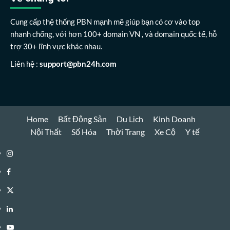
Cung cấp thệ thống PBN mạnh mẽ giúp bạn có cơ vào top
nhanh chống, với hơn 100+ domain VN , và domain quốc tế, hỗ
trợ 30+ lĩnh vực khác nhau.
Liên hệ :
support@pbn24h.com
Home
Bất Động Sản
Du Lịch
Kinh Doanh
Nội Thất
Số Hóa
Thời Trang
Xe Cộ
Y tế
Instagram
Facebook
Twitter
Linkedin
Youtube