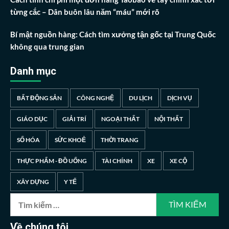
từng cắc – Dân buôn lâu năm “máu” mới rõ
Bí mật nguồn hàng: Cách tìm xưởng tận gốc tại Trung Quốc
không qua trung gian
Danh mục
BẤT ĐỘNG SẢN
CÔNG NGHỆ
DU LỊCH
DỊCH VỤ
GIÁO DỤC
GIẢI TRÍ
NGOẠI THẤT
NỘI THẤT
SỐ HÓA
SỨC KHOẺ
THỜI TRANG
THỰC PHẨM - ĐỒ UỐNG
TÀI CHÍNH
XE
XE CỘ
XÂY DỰNG
Y TẾ
Tìm
kiếm
cho:
Về chúng tôi