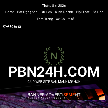
Skip
Tháng 8 6, 2026
to
Home
Bất Động Sản
Du Lịch
Kinh Doanh
Nội Thất
Số Hóa
content
Thời Trang
Xe Cộ
Y tế
Instagram
Facebook
Twitter
Linkedin
Youtube
PBN24H.COM
GIÚP WEB SITE BẠN MẠNH MẼ HƠN