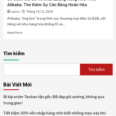
Alibaba: Tìm Kiếm Sự Cân Bằng Hoàn Hảo
admin
Tháng 10 12, 2024
Alibaba, "ông lớn" trong lĩnh vực thương mại điện tử B2B, nổi
tiếng với kho hàng hóa khổng lồ và...
Read
Read More
more
about
So
Sánh
Tìm kiếm
Giá
Cả
Và
Tìm kiếm
Chất
Lượng
Hàng
Bài Viết Mới
Hóa
Trên
Alibaba:
Bí kíp order Taobao tận gốc: Đồ đẹp giá xưởng, không qua
Tìm
trung gian!
Kiếm
Sự
Tiết kiệm 30% vốn nhập hàng nhờ biết những mẹo này khi
Cân