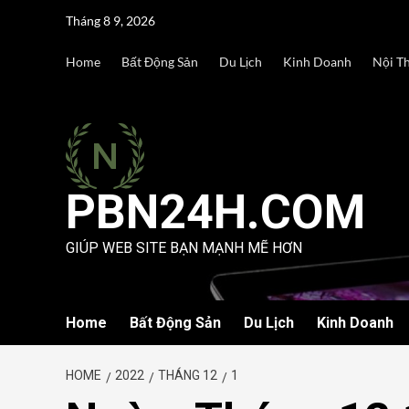
Skip
Tháng 8 9, 2026
to
content
Home
Bất Động Sản
Du Lịch
Kinh Doanh
Nội T
PBN24H.COM
GIÚP WEB SITE BẠN MẠNH MẼ HƠN
Home
Bất Động Sản
Du Lịch
Kinh Doanh
HOME
2022
THÁNG 12
1