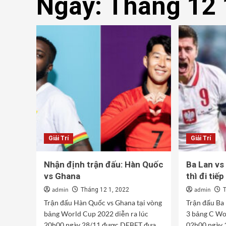
Ngày:
Tháng 12 
Giải Trí
Giải Trí
Nhận định trận đấu: Hàn Quốc
Ba Lan vs
vs Ghana
thì đi tiếp
admin
admin
Tháng 12 1, 2022
Trận đấu Hàn Quốc vs Ghana tại vòng
Trận đấu Ba 
bảng World Cup 2022 diễn ra lúc
3 bảng C Wo
20h00 ngày 28/11 được DEBET đưa
02h00 ngày 