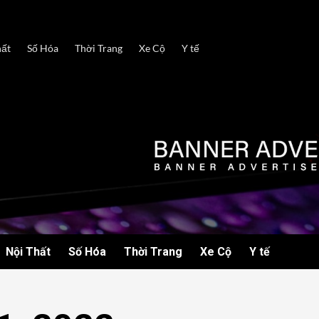
hất
Số Hóa
Thời Trang
Xe Cộ
Y tế
Nội Thất
Số Hóa
Thời Trang
Xe Cộ
Y tế