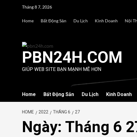
Skip
Tháng 8 7, 2026
to
content
Home
Bất Động Sản
Du Lịch
Kinh Doanh
Nội T
PBN24H.COM
GIÚP WEB SITE BẠN MẠNH MẼ HƠN
Home
Bất Động Sản
Du Lịch
Kinh Doanh
HOME
2022
THÁNG 6
27
Ngày:
Tháng 6 2