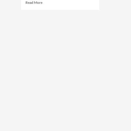
Read
Read More
more
about
Bóng
Chuyền
Online
Là
Gì?
Cách
Chơi
và
Luật
Lệ
Cơ
Bản
Cho
Người
Mới