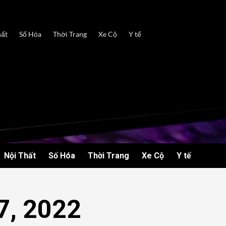
hất
Số Hóa
Thời Trang
Xe Cộ
Y tế
Nội Thất
Số Hóa
Thời Trang
Xe Cộ
Y tế
7, 2022