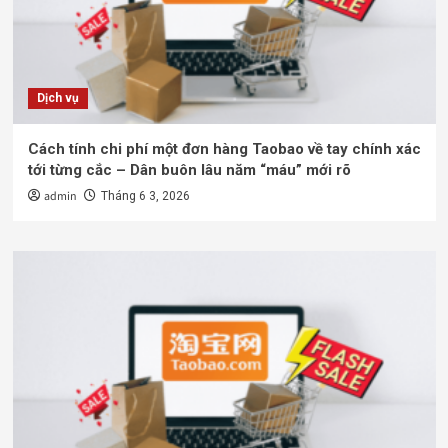
Dịch vụ
Cách tính chi phí một đơn hàng Taobao về tay chính xác
tới từng cắc – Dân buôn lâu năm “máu” mới rõ
admin
Tháng 6 3, 2026