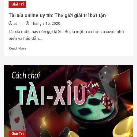
Sánh
Giải Trí
Kèo
Nhà
Tài xỉu online uy tín: Thế giới giải trí bất tận
Cái
admin
Giữa
Tháng 9 15, 2020
Các
Tài xỉu md5, hay còn gọi là Sic Bo, là một trò chơi cá cược phổ
Trang
biến và hấp dẫn,...
Web
Uy
Read
Read More
Tín
more
about
Tài
xỉu
online
uy
tín:
Thế
giới
giải
trí
bất
tận
Giải Trí