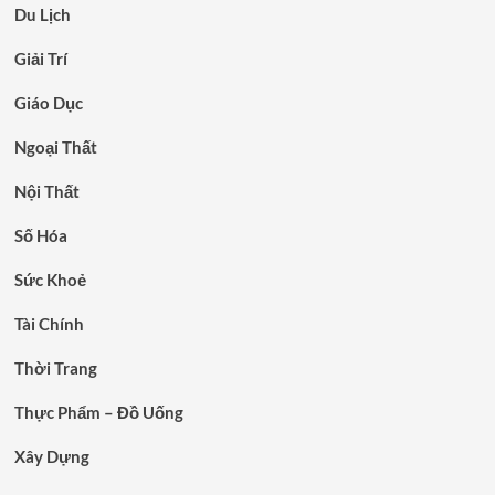
Du Lịch
Giải Trí
Giáo Dục
Ngoại Thất
Nội Thất
Số Hóa
Sức Khoẻ
Tài Chính
Thời Trang
Thực Phẩm – Đồ Uống
Xây Dựng