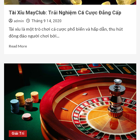
Tài Xỉu MayClub: Trải Nghiệm Cá Cược Đẳng Cấp
admin
Tháng 9 14, 2020
Tài xỉu là một trò chơi cá cược phổ biến và hấp dẫn, thu hút
đông đảo người chơi bởi...
Read
Read More
more
about
Tài
Xỉu
MayClub:
Trải
Nghiệm
Cá
Cược
Đẳng
Cấp
Giải Trí