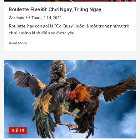
Roulette Five88: Chơi Ngay, Trúng Ngay
admin
Tháng 9 14, 2020
Roulette, hay còn gọi là “Cò Quay”, luôn là một trong những trò
chơi casino kinh điển và được yêu...
Read
Read More
more
about
Roulette
Five88:
Chơi
Ngay,
Trúng
Ngay
Giải Trí