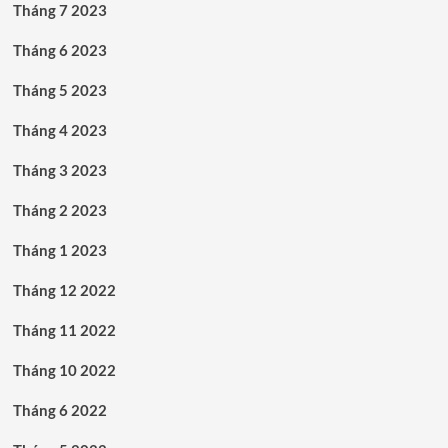
Tháng 7 2023
Tháng 6 2023
Tháng 5 2023
Tháng 4 2023
Tháng 3 2023
Tháng 2 2023
Tháng 1 2023
Tháng 12 2022
Tháng 11 2022
Tháng 10 2022
Tháng 6 2022