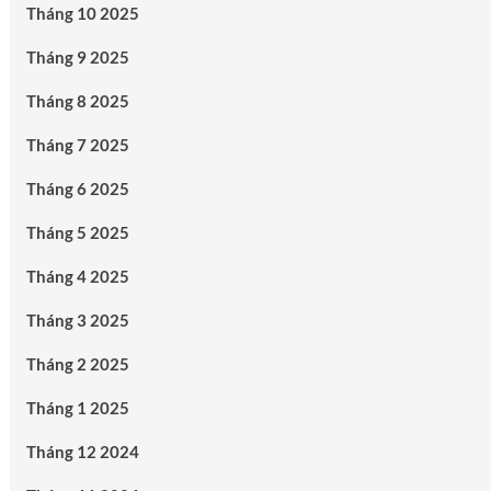
Tháng 10 2025
Tháng 9 2025
Tháng 8 2025
Tháng 7 2025
Tháng 6 2025
Tháng 5 2025
Tháng 4 2025
Tháng 3 2025
Tháng 2 2025
Tháng 1 2025
Tháng 12 2024