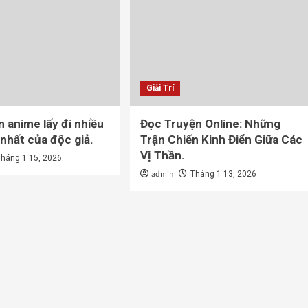
Giải Trí
n anime lấy đi nhiều
Đọc Truyện Online: Những
nhất của độc giả.
Trận Chiến Kinh Điển Giữa Các
Vị Thần.
Tháng 1 15, 2026
admin
Tháng 1 13, 2026