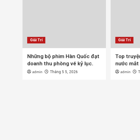
Giải Trí
Giải Trí
Những bộ phim Hàn Quốc đạt
Top truyệ
doanh thu phòng vé kỷ lục.
nước mắt 
admin
admin
Tháng 5 5, 2026