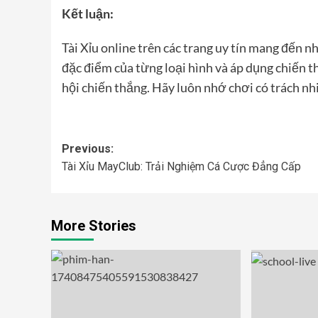
Kết luận:
Tài Xỉu online trên các trang uy tín mang đến 
đặc điểm của từng loại hình và áp dụng chiến t
hội chiến thắng. Hãy luôn nhớ chơi có trách n
Post
Previous:
Tài Xỉu MayClub: Trải Nghiệm Cá Cược Đẳng Cấp
navigation
More Stories