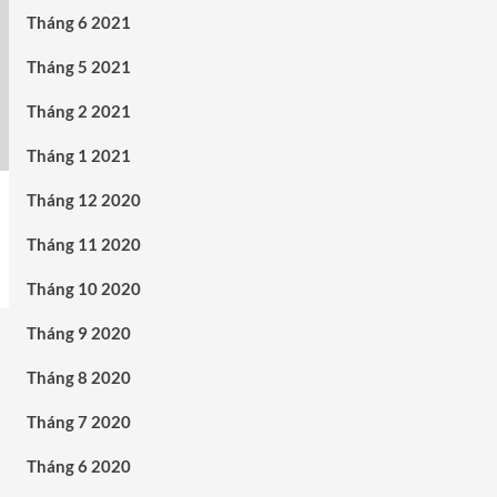
Tháng 6 2021
Tháng 5 2021
Tháng 2 2021
Tháng 1 2021
Tháng 12 2020
Tháng 11 2020
Tháng 10 2020
Tháng 9 2020
Tháng 8 2020
Tháng 7 2020
Tháng 6 2020