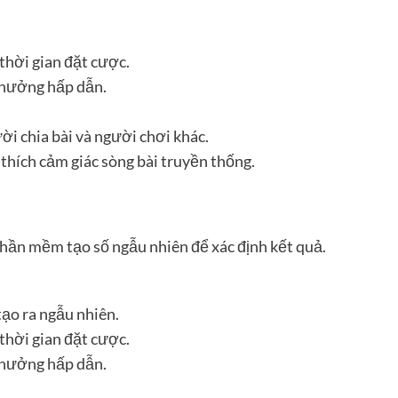
 thời gian đặt cược.
 thưởng hấp dẫn.
ời chia bài và người chơi khác.
hích cảm giác sòng bài truyền thống.
phần mềm tạo số ngẫu nhiên để xác định kết quả.
ạo ra ngẫu nhiên.
 thời gian đặt cược.
 thưởng hấp dẫn.