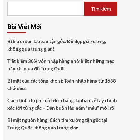
Tìm kiếm
Bài Viết Mới
Bí kíp order Taobao tận gốc: Đồ đẹp giá xưởng,
không qua trung gian!
Tiết kiệm 30% vốn nhập hàng nhờ biết những mẹo
này khi mua đồ Trung Quốc
Bí mật của các tổng kho sỉ: Toàn nhập hàng từ 1688
chứ đâu!
Cách tính chi phí một đơn hàng Taobao về tay chính
xác tới từng cắc – Dân buôn lâu năm “máu” mới rõ
Bí mật nguồn hàng: Cách tìm xưởng tận gốc tại
Trung Quốc không qua trung gian