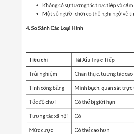
Không có sự tương tác trực tiếp và cảm 
Một số người chơi có thể nghi ngờ về tí
4. So Sánh Các Loại Hình
Tiêu chí
Tài Xỉu Trực Tiếp
Trải nghiệm
Chân thực, tương tác cao
Tính công bằng
Minh bạch, quan sát trực 
Tốc độ chơi
Có thể bị giới hạn
Tương tác xã hội
Có
Mức cược
Có thể cao hơn