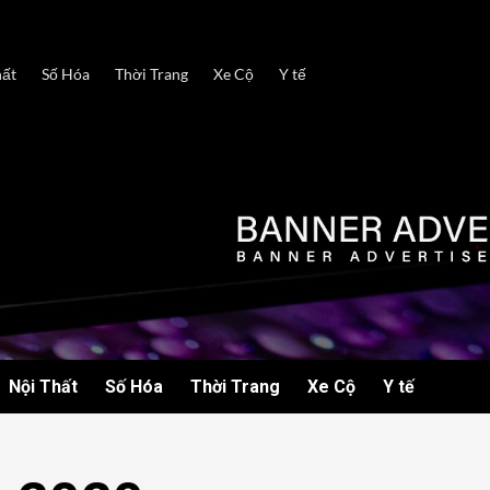
hất
Số Hóa
Thời Trang
Xe Cộ
Y tế
Nội Thất
Số Hóa
Thời Trang
Xe Cộ
Y tế