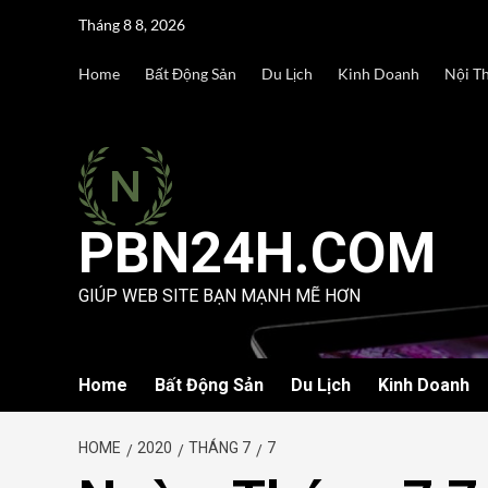
Skip
Tháng 8 8, 2026
to
content
Home
Bất Động Sản
Du Lịch
Kinh Doanh
Nội T
PBN24H.COM
GIÚP WEB SITE BẠN MẠNH MẼ HƠN
Home
Bất Động Sản
Du Lịch
Kinh Doanh
HOME
2020
THÁNG 7
7