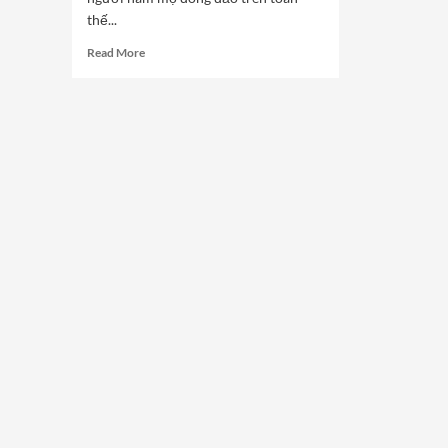
thế...
Read
Read More
more
about
Đừng
Bỏ
Lỡ
Những
Tin
Soi
Kèo
Bóng
Chuyền
Nóng
Hổi!