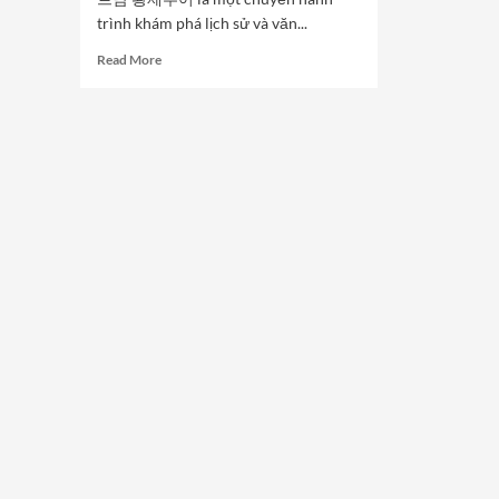
trình khám phá lịch sử và văn...
Read
Read More
more
about
Hòa
Mình
Trong
Văn
Hóa
Cổ
Đại:
Chuyến
Hành
Trình
Đến
Hội
An