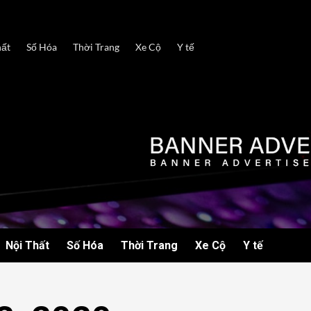
hất
Số Hóa
Thời Trang
Xe Cộ
Y tế
Nội Thất
Số Hóa
Thời Trang
Xe Cộ
Y tế