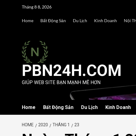
Skip
Tháng 8 8, 2026
to
content
Home
Bất Động Sản
Du Lịch
Kinh Doanh
Nội T
PBN24H.COM
GIÚP WEB SITE BẠN MẠNH MẼ HƠN
Home
Bất Động Sản
Du Lịch
Kinh Doanh
HOME
2020
THÁNG 1
23