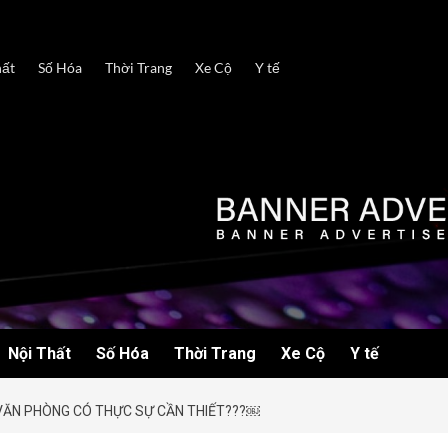
hất
Số Hóa
Thời Trang
Xe Cộ
Y tế
Nội Thất
Số Hóa
Thời Trang
Xe Cộ
Y tế
 VĂN PHÒNG CÓ THỰC SỰ CẦN THIẾT???￼