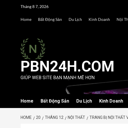
Skip
Tháng 8 7, 2026
to
content
Home
Bất Động Sản
Du Lịch
Kinh Doanh
Nội T
PBN24H.COM
GIÚP WEB SITE BẠN MẠNH MẼ HƠN
Home
Bất Động Sản
Du Lịch
Kinh Doanh
HOME
20
THÁNG 12
NỘI THẤT
TRANG BỊ NỘI THẤT