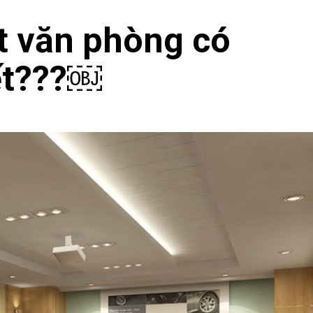
ất văn phòng có
iết???￼